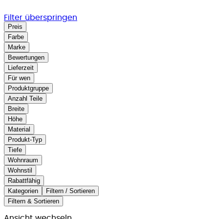
Filter überspringen
Preis
Farbe
Marke
Bewertungen
Lieferzeit
Für wen
Produktgruppe
Anzahl Teile
Breite
Höhe
Material
Produkt-Typ
Tiefe
Wohnraum
Wohnstil
Rabattfähig
Kategorien
Filtern / Sortieren
Filtern & Sortieren
Ansicht wechseln