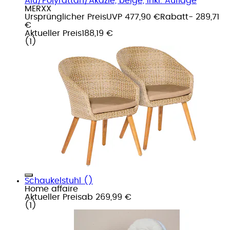
Alu/Polyrattan/Akazie, beige, inkl. Auflage
MERXX
Ursprünglicher Preis
UVP 477,90 €
Rabatt
- 289,71
€
Aktueller Preis
188,19 €
(
1
)
Schaukelstuhl ()
Home affaire
Aktueller Preis
ab
269,99 €
(
1
)