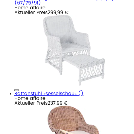
(67/75/91)
Home affaire
Aktueller Preis
299,99 €
Rattanstuhl »sesselschau« ()
Home affaire
Aktueller Preis
237,99 €