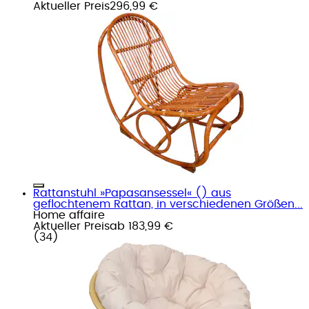
Aktueller Preis
296,99 €
Rattanstuhl »Papasansessel« () aus
geflochtenem Rattan, in verschiedenen Größen...
Home affaire
Aktueller Preis
ab
183,99 €
(
34
)