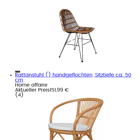
Rattanstuhl () handgeflochten, Sitztiefe ca. 50
cm
Home affaire
Aktueller Preis
151,99 €
(
4
)