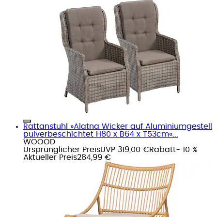
Rattanstuhl »Alatna Wicker auf Aluminiumgestell
pulverbeschichtet H80 x B64 x T53cm«...
WOOOD
Ursprünglicher Preis
UVP 319,00 €
Rabatt
- 10 %
Aktueller Preis
284,99 €