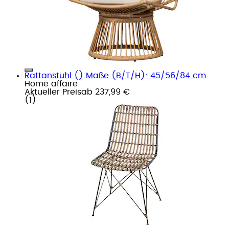
Rattanstuhl () Maße (B/T/H): 45/56/84 cm
Home affaire
Aktueller Preis
ab
237,99 €
(
1
)