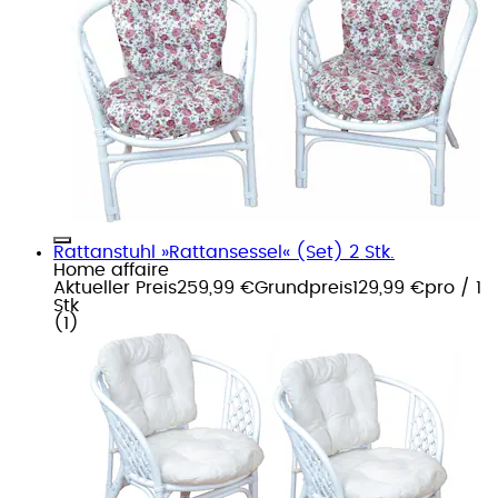
Rattanstuhl »Rattansessel« (Set) 2 Stk.
Home affaire
Aktueller Preis
259,99 €
Grundpreis
129,99 €
pro
/
1
Stk
(
1
)