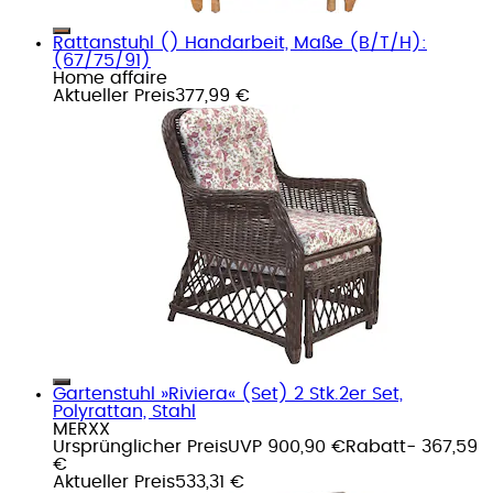
Rattanstuhl () Handarbeit, Maße (B/T/H):
(67/75/91)
Home affaire
Aktueller Preis
377,99 €
Gartenstuhl »Riviera« (Set) 2 Stk.2er Set,
Polyrattan, Stahl
MERXX
Ursprünglicher Preis
UVP 900,90 €
Rabatt
- 367,59
€
Aktueller Preis
533,31 €