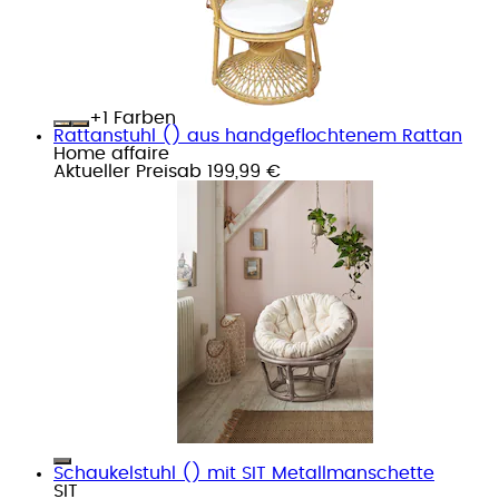
+
Farben
Rattanstuhl () aus handgeflochtenem Rattan
Home affaire
Aktueller Preis
ab
199,99 €
Schaukelstuhl () mit SIT Metallmanschette
SIT