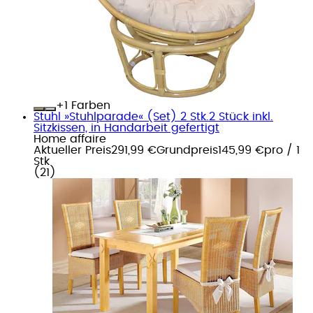
+
Farben
Stuhl »Stuhlparade« (Set) 2 Stk.2 Stück inkl.
Sitzkissen, in Handarbeit gefertigt
Home affaire
Aktueller Preis
291,99 €
Grundpreis
145,99 €
pro
/
1
Stk
(
21
)