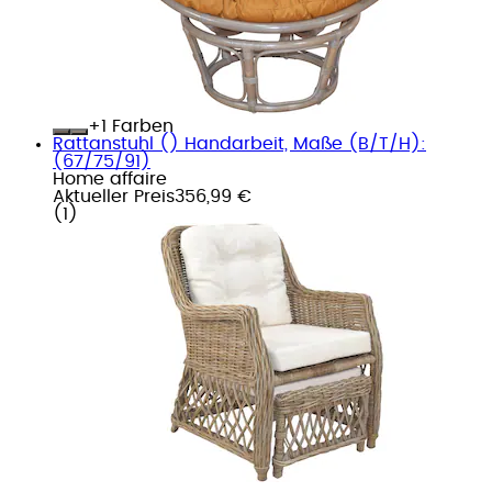
+
Farben
Rattanstuhl () Handarbeit, Maße (B/T/H):
(67/75/91)
Home affaire
Aktueller Preis
356,99 €
(
1
)