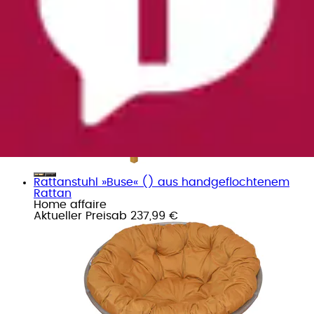
Rattanstuhl »Buse« () aus handgeflochtenem
Rattan
Home affaire
Aktueller Preis
ab
237,99 €