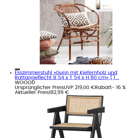
Esszimmerstuhl »Gunn mit Kiefernholz und
Rattangeflecht B 54 x T 54 x H 80 cm« ()...
WOOOD
Ursprünglicher Preis
UVP 219,00 €
Rabatt
- 16 %
Aktueller Preis
182,99 €