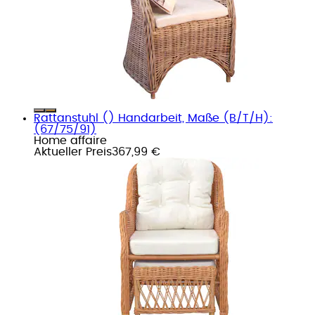
Rattanstuhl () Handarbeit, Maße (B/T/H):
(67/75/91)
Home affaire
Aktueller Preis
367,99 €