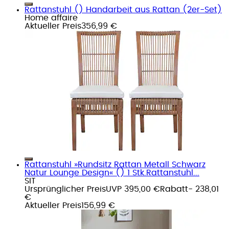
Rattanstuhl () Handarbeit aus Rattan (2er-Set)
Home affaire
Aktueller Preis
356,99 €
Rattanstuhl »Rundsitz Rattan Metall Schwarz
Natur Lounge Design« () 1 Stk.Rattanstuhl...
SIT
Ursprünglicher Preis
UVP 395,00 €
Rabatt
- 238,01
€
Aktueller Preis
156,99 €