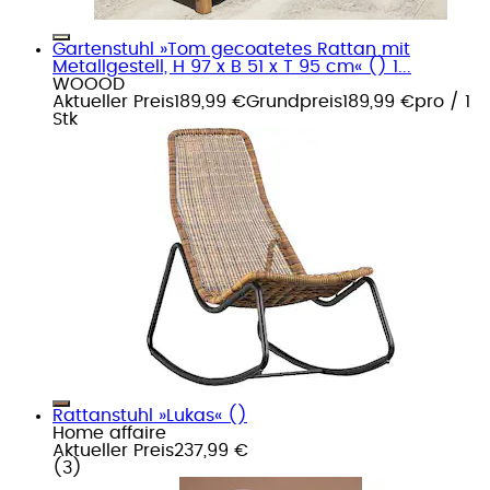
Gartenstuhl »Tom gecoatetes Rattan mit
Metallgestell, H 97 x B 51 x T 95 cm« () 1...
WOOOD
Aktueller Preis
189,99 €
Grundpreis
189,99 €
pro
/
1
Stk
Rattanstuhl »Lukas« ()
Home affaire
Aktueller Preis
237,99 €
(
3
)