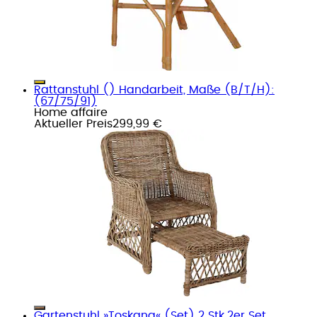
Rattanstuhl () Handarbeit, Maße (B/T/H):
(67/75/91)
Home affaire
Aktueller Preis
299,99 €
Gartenstuhl »Toskana« (Set) 2 Stk.2er Set,