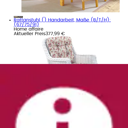
Rattanstuhl () Handarbeit, Maße (B/T/H):
(67/75/91)
Home affaire
Aktueller Preis
377,99 €
Rattanstuhl »Stuhlparade« () 2 Stk.
Home affaire
Aktueller Preis
291,99 €
(
7
)