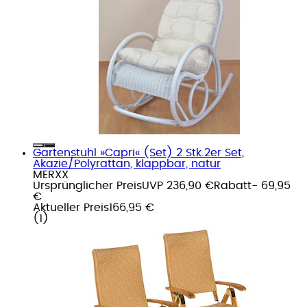
Gartenstuhl »Capri« (Set) 2 Stk.2er Set,
Akazie/Polyrattan, klappbar, natur
MERXX
Ursprünglicher Preis
UVP 236,90 €
Rabatt
- 69,95
€
Aktueller Preis
166,95 €
(
1
)