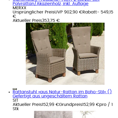
Polyrattan/Akazienholz, inkl. Auflage
MERXX
Ursprünglicher Preis
UVP 902,90 €
Rabatt
- 549,15
€
Aktueller Preis
353,75 €
Rattanstuhl »aus Natur-Rattan im Boho-Stil« ()
Gefertigt aus ungeschältem Rattan
SIT
Aktueller Preis
152,99 €
Grundpreis
152,99 €
pro
/
1
Stk