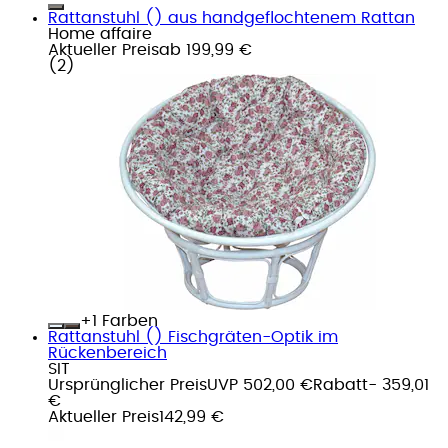
Rattanstuhl () aus handgeflochtenem Rattan
Home affaire
Aktueller Preis
ab
199,99 €
(
2
)
+
Farben
Rattanstuhl () Fischgräten-Optik im
Rückenbereich
SIT
Ursprünglicher Preis
UVP 502,00 €
Rabatt
- 359,01
€
Aktueller Preis
142,99 €