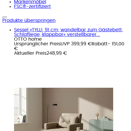
Markenmöbel
FSC®-zertifiziert
Produkte überspringen
Sessel »TYLLI, 91 cm, wandelbar zum Gästebett,
Schlafliege, klappbar« verstellbarer...
OTTO home
Ursprünglicher Preis
UVP 399,99 €
Rabatt
- 151,00
€
Aktueller Preis
248,99 €