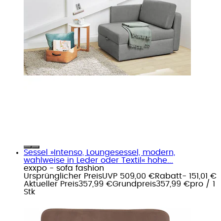
Sessel »Intenso, Loungesessel, modern,
wahlweise in Leder oder Textil« hohe...
exxpo - sofa fashion
Ursprünglicher Preis
UVP 509,00 €
Rabatt
- 151,01 €
Aktueller Preis
357,99 €
Grundpreis
357,99 €
pro
/
1
Stk