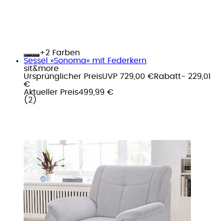
+
Farben
Sessel »Sonoma« mit Federkern
sit&more
Ursprünglicher Preis
UVP 729,00 €
Rabatt
- 229,01
€
Aktueller Preis
499,99 €
(
2
)