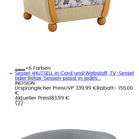
+
Farben
Sessel »HUTSELL in Cord und Webstoff, TV-Sessel
oder Relax-Sessel« passt in jedes...
INOSIGN
Ursprünglicher Preis
UVP 339,99 €
Rabatt
- 156,00
€
Aktueller Preis
183,99 €
(
2
)