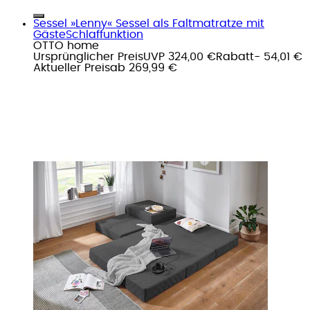
Sessel »Lenny« Sessel als Faltmatratze mit
GästeSchlaffunktion
OTTO home
Ursprünglicher Preis
UVP 324,00 €
Rabatt
- 54,01 €
Aktueller Preis
ab
269,99 €