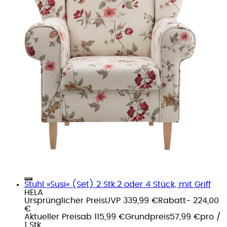
Stuhl »Susi« (Set) 2 Stk.2 oder 4 Stück, mit Griff
HELA
Ursprünglicher Preis
UVP 339,99 €
Rabatt
- 224,00
€
Aktueller Preis
ab
115,99 €
Grundpreis
57,99 €
pro
/
1 Stk