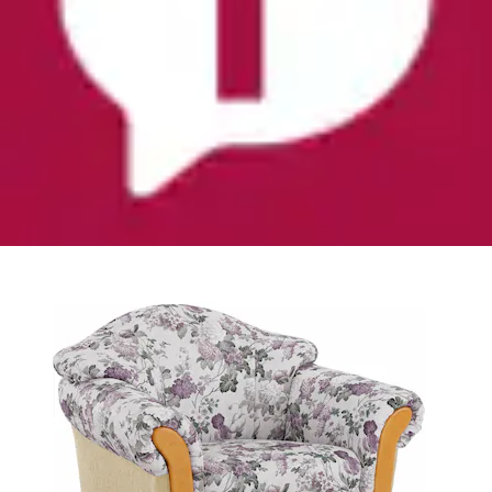
+
Farben
Sessel »Milano, bequemer Loungesessel,
Landhaus-Stil, Holz-Chatosen und -Füße«
Home affaire
Ursprünglicher Preis
UVP 599,00 €
Rabatt
- 99,01 €
Aktueller Preis
499,99 €
(
2
)