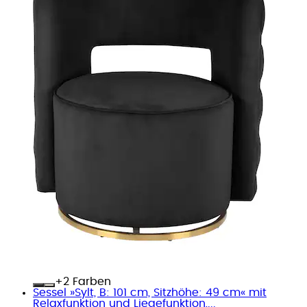
+
Farben
Sessel »Sylt, B: 101 cm, Sitzhöhe: 49 cm« mit
Relaxfunktion und Liegefunktion,...