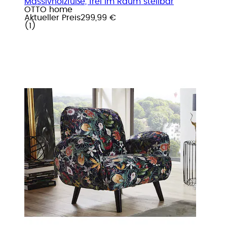
Massivholzfüße, frei im Raum stellbar
OTTO home
Aktueller Preis
299,99 €
(
1
)