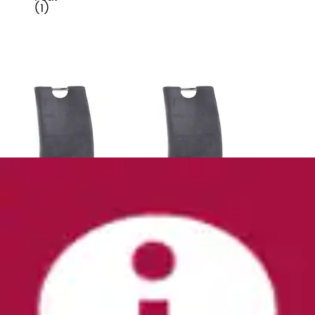
(
1
)