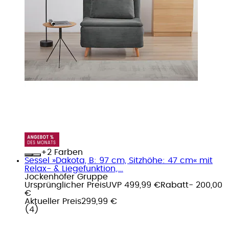
+
Farben
Sessel »Dakota, B: 97 cm, Sitzhöhe: 47 cm« mit
Relax- & Liegefunktion,...
Jockenhöfer Gruppe
Ursprünglicher Preis
UVP 499,99 €
Rabatt
- 200,00
€
Aktueller Preis
299,99 €
(
4
)