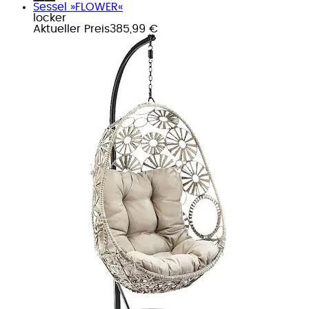
Sessel »FLOWER«
locker
Aktueller Preis
385,99 €