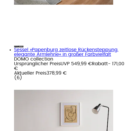
Sessel »Papenburg zeitlose Rückensteppung,
elegante Armlehne« in großer Farbvielfalt
DOMO collection
Ursprünglicher Preis
UVP 549,99 €
Rabatt
- 171,00
€
Aktueller Preis
378,99 €
(
6
)