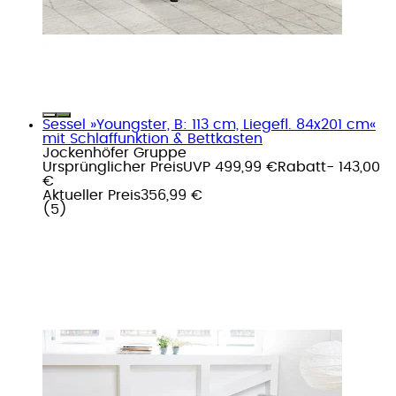
Sessel »Youngster, B: 113 cm, Liegefl. 84x201 cm«
mit Schlaffunktion & Bettkasten
Jockenhöfer Gruppe
Ursprünglicher Preis
UVP 499,99 €
Rabatt
- 143,00
€
Aktueller Preis
356,99 €
(
5
)