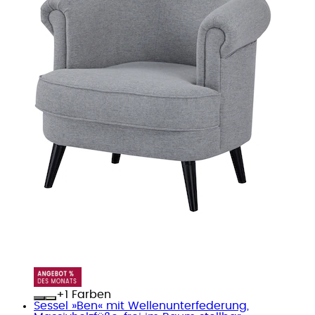
+
Farben
Sessel »Ben« mit Wellenunterfederung,