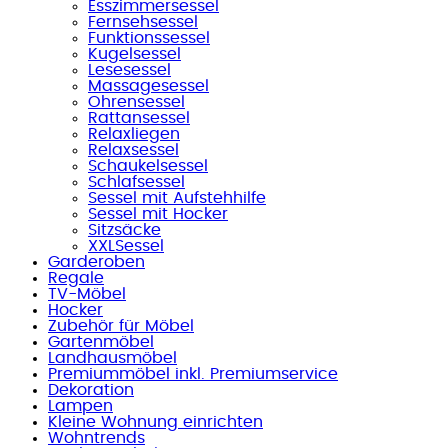
Esszimmersessel
Fernsehsessel
Funktionssessel
Kugelsessel
Lesesessel
Massagesessel
Ohrensessel
Rattansessel
Relaxliegen
Relaxsessel
Schaukelsessel
Schlafsessel
Sessel mit Aufstehhilfe
Sessel mit Hocker
Sitzsäcke
XXLSessel
Garderoben
Regale
TV-Möbel
Hocker
Zubehör für Möbel
Gartenmöbel
Landhausmöbel
Premiummöbel inkl. Premiumservice
Dekoration
Lampen
Kleine Wohnung einrichten
Wohntrends