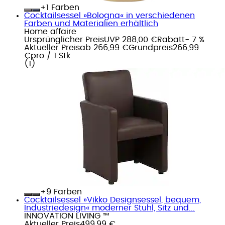
+
Farben
Cocktailsessel »Bologna« in verschiedenen
Farben und Materialien erhältlich
Home affaire
Ursprünglicher Preis
UVP 288,00 €
Rabatt
- 7 %
Aktueller Preis
ab
266,99 €
Grundpreis
266,99
€
pro
/
1 Stk
(
1
)
+
Farben
Cocktailsessel »Vikko Designsessel, bequem,
Industriedesign« moderner Stuhl, Sitz und...
INNOVATION LIVING ™
Aktueller Preis
499,99 €