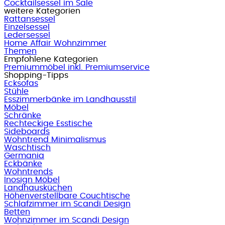
Cocktailsessel im Sale
weitere Kategorien
Rattansessel
Einzelsessel
Ledersessel
Home Affair Wohnzimmer
Themen
Empfohlene Kategorien
Premiummöbel inkl. Premiumservice
Shopping-Tipps
Ecksofas
Stühle
Esszimmerbänke im Landhausstil
Möbel
Schränke
Rechteckige Esstische
Sideboards
Wohntrend Minimalismus
Waschtisch
Germania
Eckbänke
Wohntrends
Inosign Möbel
Landhausküchen
Höhenverstellbare Couchtische
Schlafzimmer im Scandi Design
Betten
Wohnzimmer im Scandi Design