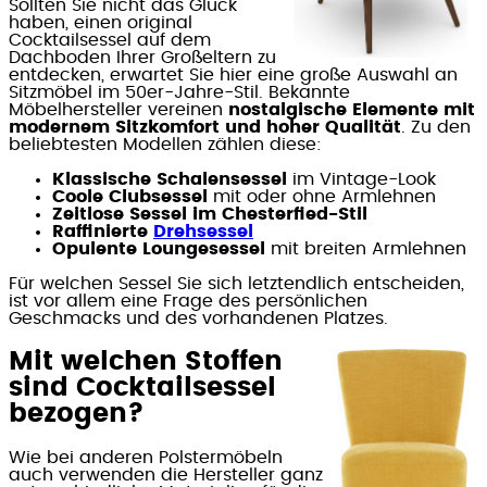
Sollten Sie nicht das Glück
haben, einen original
Cocktailsessel auf dem
Dachboden Ihrer Großeltern zu
entdecken, erwartet Sie hier eine große Auswahl an
Sitzmöbel im 50er-Jahre-Stil. Bekannte
Möbelhersteller vereinen
nostalgische Elemente mit
modernem Sitzkomfort und hoher Qualität
. Zu den
beliebtesten Modellen zählen diese:
Klassische Schalensessel
im Vintage-Look
Coole Clubsessel
mit oder ohne Armlehnen
Zeitlose Sessel im Chesterfied-Stil
Raffinierte
Drehsessel
Opulente Loungesessel
mit breiten Armlehnen
Für welchen Sessel Sie sich letztendlich entscheiden,
ist vor allem eine Frage des persönlichen
Geschmacks und des vorhandenen Platzes.
Mit welchen Stoffen
sind Cocktailsessel
bezogen?
Wie bei anderen Polstermöbeln
auch verwenden die Hersteller ganz