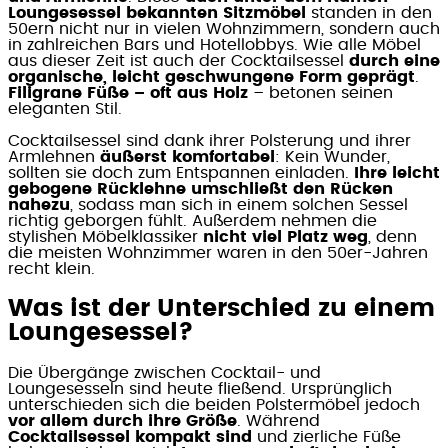
Loungesessel bekannten Sitzmöbel
standen in den
50ern nicht nur in vielen Wohnzimmern, sondern auch
in zahlreichen Bars und Hotellobbys. Wie alle Möbel
aus dieser Zeit ist auch der Cocktailsessel
durch eine
organische, leicht geschwungene Form geprägt
.
Filigrane Füße – oft aus Holz
– betonen seinen
eleganten Stil.
Cocktailsessel sind dank ihrer Polsterung und ihrer
Armlehnen
äußerst komfortabel
: Kein Wunder,
sollten sie doch zum Entspannen einladen.
Ihre leicht
gebogene Rücklehne umschließt den Rücken
nahezu
, sodass man sich in einem solchen Sessel
richtig geborgen fühlt. Außerdem nehmen die
stylishen Möbelklassiker
nicht viel Platz weg
, denn
die meisten Wohnzimmer waren in den 50er-Jahren
recht klein.
Was ist der Unterschied zu einem
Loungesessel?
Die Übergänge zwischen Cocktail- und
Loungesesseln sind heute fließend. Ursprünglich
unterschieden sich die beiden Polstermöbel jedoch
vor allem durch ihre Größe
. Während
Cocktailsessel kompakt sind
und zierliche Füße