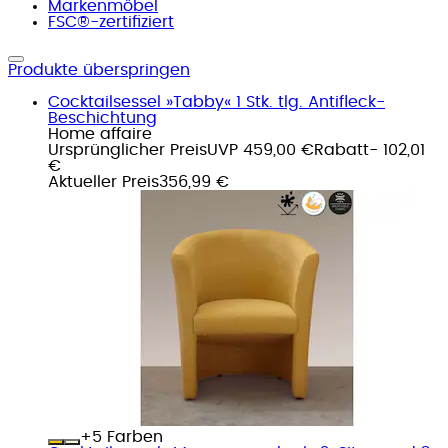
Markenmöbel
FSC®-zertifiziert
Produkte überspringen
Cocktailsessel »Tabby« 1 Stk. tlg. Antifleck-
Beschichtung
Home affaire
Ursprünglicher Preis
UVP 459,00 €
Rabatt
- 102,01
€
Aktueller Preis
356,99 €
+
Farben