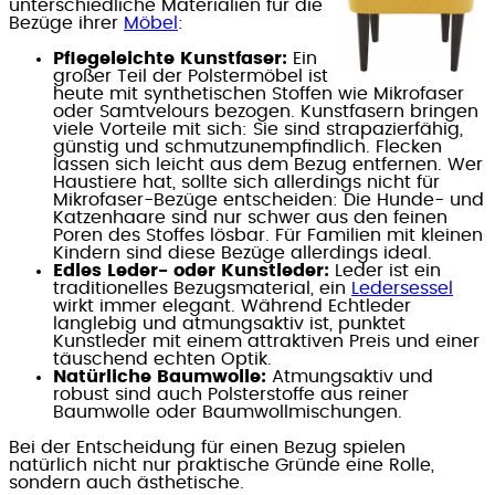
unterschiedliche Materialien für die
Bezüge ihrer
Möbel
:
Pflegeleichte Kunstfaser:
Ein
großer Teil der Polstermöbel ist
heute mit synthetischen Stoffen wie Mikrofaser
oder Samtvelours bezogen. Kunstfasern bringen
viele Vorteile mit sich: Sie sind strapazierfähig,
günstig und schmutzunempfindlich. Flecken
lassen sich leicht aus dem Bezug entfernen. Wer
Haustiere hat, sollte sich allerdings nicht für
Mikrofaser-Bezüge entscheiden: Die Hunde- und
Katzenhaare sind nur schwer aus den feinen
Poren des Stoffes lösbar. Für Familien mit kleinen
Kindern sind diese Bezüge allerdings ideal.
Edles Leder- oder Kunstleder:
Leder ist ein
traditionelles Bezugsmaterial, ein
Ledersessel
wirkt immer elegant. Während Echtleder
langlebig und atmungsaktiv ist, punktet
Kunstleder mit einem attraktiven Preis und einer
täuschend echten Optik.
Natürliche Baumwolle:
Atmungsaktiv und
robust sind auch Polsterstoffe aus reiner
Baumwolle oder Baumwollmischungen.
Bei der Entscheidung für einen Bezug spielen
natürlich nicht nur praktische Gründe eine Rolle,
sondern auch ästhetische.