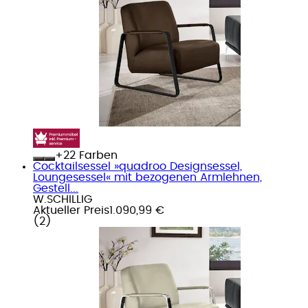
+
Farben
Cocktailsessel »quadroo Designsessel,
Loungesessel« mit bezogenen Armlehnen,
Gestell...
W.SCHILLIG
Aktueller Preis
1.090,99 €
(
2
)