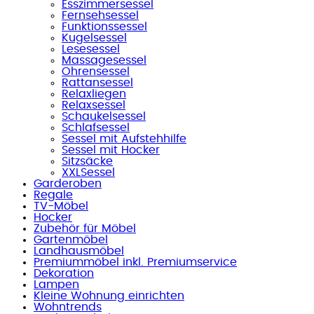
Esszimmersessel
Fernsehsessel
Funktionssessel
Kugelsessel
Lesesessel
Massagesessel
Ohrensessel
Rattansessel
Relaxliegen
Relaxsessel
Schaukelsessel
Schlafsessel
Sessel mit Aufstehhilfe
Sessel mit Hocker
Sitzsäcke
XXLSessel
Garderoben
Regale
TV-Möbel
Hocker
Zubehör für Möbel
Gartenmöbel
Landhausmöbel
Premiummöbel inkl. Premiumservice
Dekoration
Lampen
Kleine Wohnung einrichten
Wohntrends