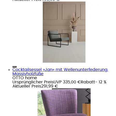
Cocktailsessel »Jan« mit Wellenunterfederung,
Massivholzfüße
OTTO home
Ursprünglicher Preis
UVP 335,00 €
Rabatt
- 12 %
Aktueller Preis
291,99 €