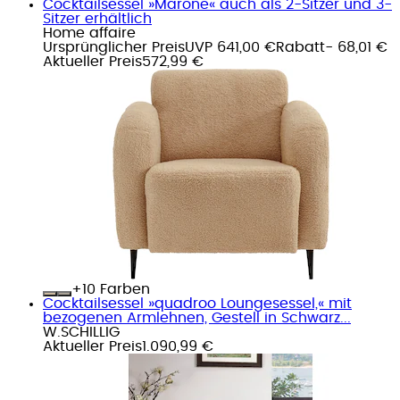
Cocktailsessel »Marone« auch als 2-Sitzer und 3-
Sitzer erhältlich
Home affaire
Ursprünglicher Preis
UVP 641,00 €
Rabatt
- 68,01 €
Aktueller Preis
572,99 €
+
Farben
Cocktailsessel »quadroo Loungesessel,« mit
bezogenen Armlehnen, Gestell in Schwarz...
W.SCHILLIG
Aktueller Preis
1.090,99 €