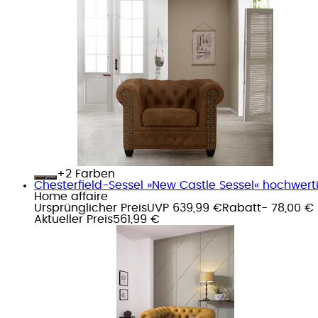
+
Farben
Chesterfield-Sessel »New Castle Sessel« hochwer
Home affaire
Ursprünglicher Preis
UVP 639,99 €
Rabatt
- 78,00 €
Aktueller Preis
561,99 €