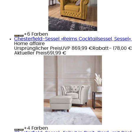
+
Farben
Chesterfield-Sessel »Reims Cocktailsessel, Sessel« 
Home affaire
Ursprünglicher Preis
UVP 869,99 €
Rabatt
- 178,00 €
Aktueller Preis
691,99 €
+
Farben