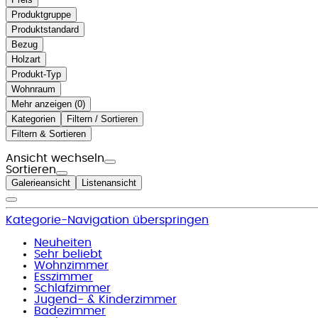
Produktgruppe
Produktstandard
Bezug
Holzart
Produkt-Typ
Wohnraum
Mehr anzeigen (
)
Kategorien
Filtern / Sortieren
Filtern & Sortieren
Ansicht wechseln
Sortieren
Galerieansicht
Listenansicht
Kategorie-Navigation überspringen
Neuheiten
Sehr beliebt
Wohnzimmer
Esszimmer
Schlafzimmer
Jugend- & Kinderzimmer
Badezimmer