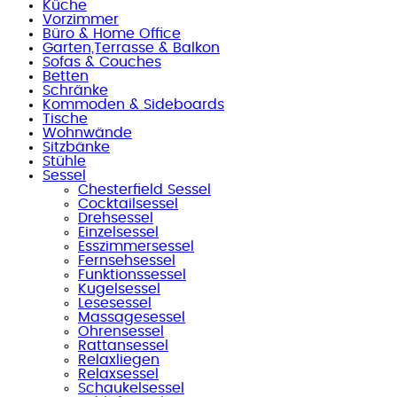
Küche
Vorzimmer
Büro & Home Office
Garten,Terrasse & Balkon
Sofas & Couches
Betten
Schränke
Kommoden & Sideboards
Tische
Wohnwände
Sitzbänke
Stühle
Sessel
Chesterfield Sessel
Cocktailsessel
Drehsessel
Einzelsessel
Esszimmersessel
Fernsehsessel
Funktionssessel
Kugelsessel
Lesesessel
Massagesessel
Ohrensessel
Rattansessel
Relaxliegen
Relaxsessel
Schaukelsessel