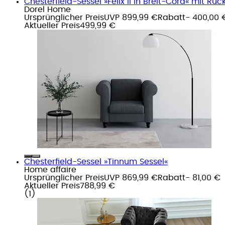
Chesterfield-Sessel »Felix II in Breit-Cord« mit Rüc
Dorel Home
Ursprünglicher Preis
UVP 899,99 €
Rabatt
- 400,00 
Aktueller Preis
499,99 €
Chesterfield-Sessel »Tinnum Sessel«
Home affaire
Ursprünglicher Preis
UVP 869,99 €
Rabatt
- 81,00 €
Aktueller Preis
788,99 €
(
1
)