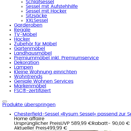
Schlafsessel
Sessel mit Aufstehhilfe
Sessel mit Hocker
Sitzsäcke
XXLSessel
Garderoben
Regale
TV-Möbel
Hocker
Zubehör für Möbel
Gartenmöbel
Landhausmöbel
Premiummöbel inkl. Premiumservice
Dekoration
Lampen
Kleine Wohnung einrichten
Wohntrends
Geniale Wohnen Services
Markenmöbel
FSC®-zertifiziert
Produkte überspringen
Chesterfield-Sessel »Rysum Sessel« passend zur 
Home affaire
Ursprünglicher Preis
UVP 589,99 €
Rabatt
- 90,00 €
Aktueller Preis
499,99 €