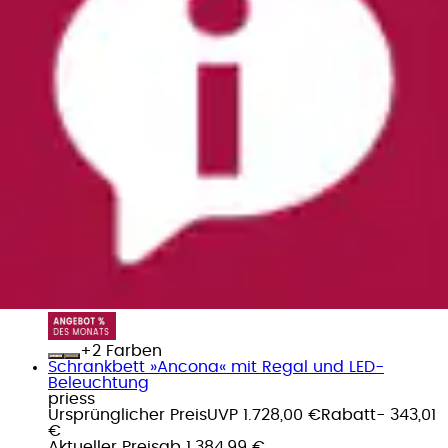
priess
Ursprünglicher Preis
UVP 1.721,00 €
Rabatt
- 821,01
€
Aktueller Preis
899,99 €
(
8
)
+
Farben
Schrankbett »Ancona« mit Regal und LED-
Beleuchtung
priess
Ursprünglicher Preis
UVP 1.728,00 €
Rabatt
- 343,01
€
Aktueller Preis
ab
1.384,99 €