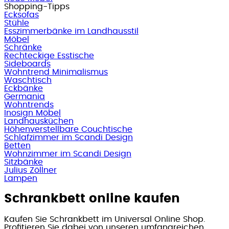
Shopping-Tipps
Ecksofas
Stühle
Esszimmerbänke im Landhausstil
Möbel
Schränke
Rechteckige Esstische
Sideboards
Wohntrend Minimalismus
Waschtisch
Eckbänke
Germania
Wohntrends
Inosign Möbel
Landhausküchen
Höhenverstellbare Couchtische
Schlafzimmer im Scandi Design
Betten
Wohnzimmer im Scandi Design
Sitzbänke
Julius Zöllner
Lampen
Schrankbett online kaufen
Kaufen Sie Schrankbett im Universal Online Shop.
Profitieren Sie dabei von unseren umfangreichen