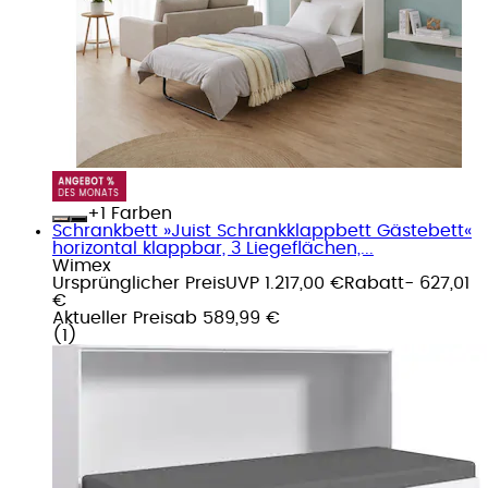
+
Farben
Schrankbett »Juist Schrankklappbett Gästebett«
horizontal klappbar, 3 Liegeflächen,...
Wimex
Ursprünglicher Preis
UVP 1.217,00 €
Rabatt
- 627,01
€
Aktueller Preis
ab
589,99 €
(
1
)