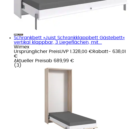
Schrankbett »Juist Schrankklappbett Gästebett«
vertikal klappbar, 3 Liegeflächen, mit...
Wimex
Ursprünglicher Preis
UVP 1.328,00 €
Rabatt
- 638,01
€
Aktueller Preis
ab
689,99 €
(
3
)