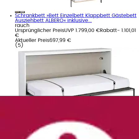
Schrankbett »Bett Einzelbett Klappbett Gästebett
Ausziehbett ALBERO« inklusive...
rauch
Ursprünglicher Preis
UVP 1.799,00 €
Rabatt
- 1.101,01
€
Aktueller Preis
697,99 €
(
5
)
Schrankbett »Oregon« wahlweise mit LED-
Beleuchtung