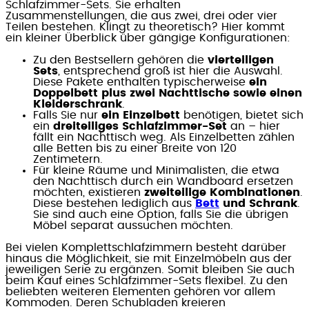
Schlafzimmer-Sets. Sie erhalten
Zusammenstellungen, die aus zwei, drei oder vier
Teilen bestehen. Klingt zu theoretisch? Hier kommt
ein kleiner Überblick über gängige Konfigurationen:
Zu den Bestsellern gehören die
vierteiligen
Sets
, entsprechend groß ist hier die Auswahl.
Diese Pakete enthalten typischerweise
ein
Doppelbett plus zwei Nachttische sowie einen
Kleiderschrank
.
Falls Sie nur
ein Einzelbett
benötigen, bietet sich
ein
dreiteiliges Schlafzimmer-Set
an – hier
fällt ein Nachttisch weg. Als Einzelbetten zählen
alle Betten bis zu einer Breite von 120
Zentimetern.
Für kleine Räume und Minimalisten, die etwa
den Nachttisch durch ein Wandboard ersetzen
möchten, existieren
zweiteilige Kombinationen
.
Diese bestehen lediglich aus
Bett
und Schrank
.
Sie sind auch eine Option, falls Sie die übrigen
Möbel separat aussuchen möchten.
Bei vielen Komplettschlafzimmern besteht darüber
hinaus die Möglichkeit, sie mit Einzelmöbeln aus der
jeweiligen Serie zu ergänzen. Somit bleiben Sie auch
beim Kauf eines Schlafzimmer-Sets flexibel. Zu den
beliebten weiteren Elementen gehören vor allem
Kommoden. Deren Schubladen kreieren