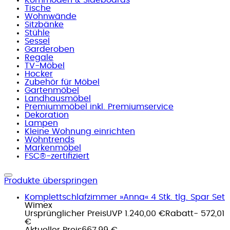
Tische
Wohnwände
Sitzbänke
Stühle
Sessel
Garderoben
Regale
TV-Möbel
Hocker
Zubehör für Möbel
Gartenmöbel
Landhausmöbel
Premiummöbel inkl. Premiumservice
Dekoration
Lampen
Kleine Wohnung einrichten
Wohntrends
Markenmöbel
FSC®-zertifiziert
Produkte überspringen
Komplettschlafzimmer »Anna« 4 Stk. tlg. Spar Set
Wimex
Ursprünglicher Preis
UVP 1.240,00 €
Rabatt
- 572,01
€
Aktueller Preis
667,99 €