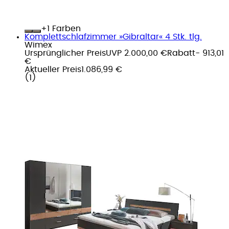
+
Farben
Komplettschlafzimmer »Gibraltar« 4 Stk. tlg.
Wimex
Ursprünglicher Preis
UVP 2.000,00 €
Rabatt
- 913,01
€
Aktueller Preis
1.086,99 €
(
1
)