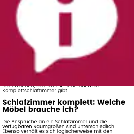
Der augenfälligste Pluspunkt bei Schlafzimmer-Sets
ist
das einheitliche Design
, durch das alles wie aus
einem Guss erscheint. Abgesehen vom optischen Reiz
hat das noch einen weiteren Vorteil: Durch das
perfekte Zusammenspiel der Einzelmöbel
wirkt der
Raum ruhiger und ein Stückchen größer
.
Besonders zum Tragen kommt dieser Effekt bei
Möbeln mit Holzoberflächen aufgrund der Maserung.
Aber auch bei Einzelteilen in Weiß machen sich
einheitliche Details und Stilelemente positiv
bemerkbar.
Ein weiterer Aspekt ist eine mögliche
Ersparnis
gegenüber dem Kauf einzelner Möbel
. Sie haben Ihr
Auge auf eine bestimmte Schlafzimmer-Serie eines
bekannten Herstellers geworfen? Es lohnt sich,
nachzusehen, ob es diese Serie auch als
Komplettschlafzimmer gibt.
Schlafzimmer komplett: Welche
Möbel brauche ich?
Die Ansprüche an ein Schlafzimmer und die
verfügbaren Raumgrößen sind unterschiedlich.
Ebenso verhält es sich logischerweise mit den