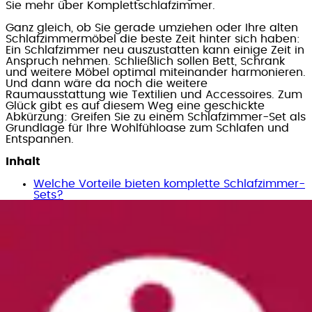
Sie mehr über Komplettschlafzimmer.
Ganz gleich, ob Sie gerade umziehen oder Ihre alten
Schlafzimmermöbel die beste Zeit hinter sich haben:
Ein Schlafzimmer neu auszustatten kann einige Zeit in
Anspruch nehmen. Schließlich sollen Bett, Schrank
und weitere Möbel optimal miteinander harmonieren.
Und dann wäre da noch die weitere
Raumausstattung wie Textilien und Accessoires. Zum
Glück gibt es auf diesem Weg eine geschickte
Abkürzung: Greifen Sie zu einem Schlafzimmer-Set als
Grundlage für Ihre Wohlfühloase zum Schlafen und
Entspannen.
Inhalt
Welche Vorteile bieten komplette Schlafzimmer-
Sets?
Schlafzimmer komplett: Welche Möbel brauche
ich?
In welchen Stilen und Designs gibt es
Schlafzimmer-Sets?
Wandfarben, Textilien und Accessoires für die
persönliche Note
Welche Vorteile bieten komplette
Schlafzimmer-Sets?