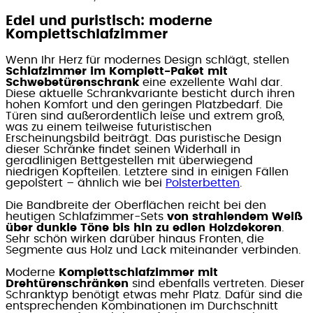
Edel und puristisch: moderne
Komplettschlafzimmer
Wenn Ihr Herz für modernes Design schlägt, stellen
Schlafzimmer im Komplett-Paket mit
Schwebetürenschrank
eine exzellente Wahl dar.
Diese aktuelle Schrankvariante besticht durch ihren
hohen Komfort und den geringen Platzbedarf. Die
Türen sind außerordentlich leise und extrem groß,
was zu einem teilweise futuristischen
Erscheinungsbild beiträgt. Das puristische Design
dieser Schränke findet seinen Widerhall in
geradlinigen Bettgestellen mit überwiegend
niedrigen Kopfteilen. Letztere sind in einigen Fällen
gepolstert – ähnlich wie bei
Polsterbetten
.
Die Bandbreite der Oberflächen reicht bei den
heutigen Schlafzimmer-Sets
von strahlendem Weiß
über dunkle Töne bis hin zu edlen Holzdekoren
.
Sehr schön wirken darüber hinaus Fronten, die
Segmente aus Holz und Lack miteinander verbinden.
Moderne
Komplettschlafzimmer mit
Drehtürenschränken
sind ebenfalls vertreten. Dieser
Schranktyp benötigt etwas mehr Platz. Dafür sind die
entsprechenden Kombinationen im Durchschnitt