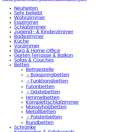
Neuheiten
Sehr beliebt
Wohnzimmer
Esszimmer
Schlafzimmer
Jugend- & Kinderzimmer
Badezimmer
Küche
Vorzimmer
Büro & Home Office
Garten,Terrasse & Balkon
Sofas & Couches
Betten
Bettgestelle
﹢
Boxspringbetten
﹢
Funktionsbetten
Futonbetten
﹢
Gästebetten
Himmelbetten
Komplettschlafzimmer
Massivholzbetten
Metallbetten
﹢
Polsterbetten
Rundbetten
Schränke
Kommoden & Sideboards