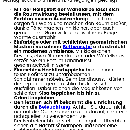
wichtig ist das Drumherum. Anregungen gefällig?
Mit der Helligkeit der Wandfarbe lässt sich
die Raumwirkung beeinflussen, mit dem
Farbton dessen Ausstrahlung:
Helle Farben
sorgen für Weite und machen den Raum größer;
dunkle Töne machen ihn kleiner, aber auch
gemütlicher. Grau wirkt cool, während Beige
Wärme ausstrahlt.
Einfarbige oder mit schlichten geometrischen
Mustern versehene
Bettwäsche
unterstreicht
ein modernes Ambiente.
Mit klassischen
Designs, etwa Blumendrucken oder Würfelkaros,
setzen Sie ein Bett im Landhausstil
geschmackvoll in Szene.
Flauschige Hochflorteppiche
bilden einen
tollen Kontrast zu ultramodernen
Schlafzimmermöbeln. Beim Landhausstil dürfen
die Teppiche gerne rustikal bis klassisch
ausfallen. Dabei reichen die Möglichkeiten von
schlichten
Sisalteppichen bis hin zu
Orientteppichen
.
Den letzten Schliff bekommt die Einrichtung
durch die
Beleuchtung
.
Achten Sie dabei nicht
nur auf die Optik, sondern auch darauf, mehrere
Lichtquellen zu verwenden: Die
Deckenbeleuchtung stellt einen guten Überblick
sicher, die Nachttischlampen und/oder eine