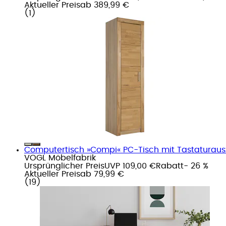
Aktueller Preis
ab
389,99 €
(
1
)
Computertisch »Compi« PC-Tisch mit Tastaturausz
VOGL Möbelfabrik
Ursprünglicher Preis
UVP 109,00 €
Rabatt
- 26 %
Aktueller Preis
ab
79,99 €
(
19
)