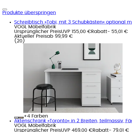
Produkte überspringen
Schreibtisch »Tobi, mit 3 Schubkästen« optional mi
VOGL Möbelfabrik
Ursprünglicher Preis
UVP 155,00 €
Rabatt
- 55,01 €
Aktueller Preis
ab
99,99 €
(
20
)
+
Farben
Aktenschrank »Toronto« in 2 Breiten, teilmassiv, 
VOGL Möbelfabrik
Ursprünglicher Preis
UVP 469,00 €
Rabatt
- 79,01 €