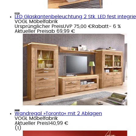
LED Glaskantenbeleuchtung 2 Stk. LED fest integriert
VOGL Möbelfabrik
Ursprünglicher Preis
UVP 75,00 €
Rabatt
- 6 %
Aktueller Preis
ab
69,99 €
Wandregal »Toronto« mit 2 Ablagen
VOGL Möbelfabrik
Aktueller Preis
140,99 €
(
1
)