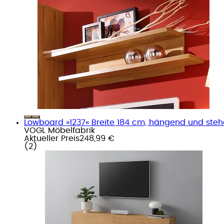
Lowboard »1237« Breite 184 cm, hängend und stehen
VOGL Möbelfabrik
Aktueller Preis
248,99 €
(
2
)