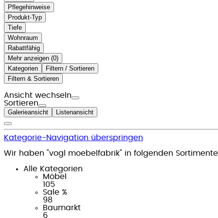
Pflegehinweise
Produkt-Typ
Tiefe
Wohnraum
Rabattfähig
Mehr anzeigen (
)
Kategorien
Filtern / Sortieren
Filtern & Sortieren
Ansicht wechseln
Sortieren
Galerieansicht
Listenansicht
Kategorie-Navigation überspringen
Wir haben "vogl moebelfabrik" in folgenden Sortiment
Alle Kategorien
Möbel
105
Sale %
98
Baumarkt
6