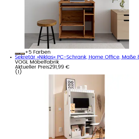
+
Farben
Sekretär »Niklas« PC-Schrank, Home Office, Maß
VOGL Möbelfabrik
Aktueller Preis
291,99 €
(
1
)