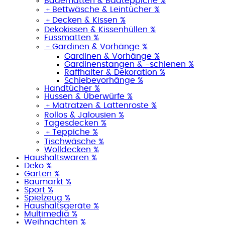
Badematten & Badteppiche %
﹢
Bettwäsche & Leintücher %
﹢
Decken & Kissen %
Dekokissen & Kissenhüllen %
Fussmatten %
﹣
Gardinen & Vorhänge %
Gardinen & Vorhänge %
Gardinenstangen & -schienen %
Raffhalter & Dekoration %
Schiebevorhänge %
Handtücher %
Hussen & Überwürfe %
﹢
Matratzen & Lattenroste %
Rollos & Jalousien %
Tagesdecken %
﹢
Teppiche %
Tischwäsche %
Wolldecken %
Haushaltswaren %
Deko %
Garten %
Baumarkt %
Sport %
Spielzeug %
Haushaltsgeräte %
Multimedia %
Weihnachten %