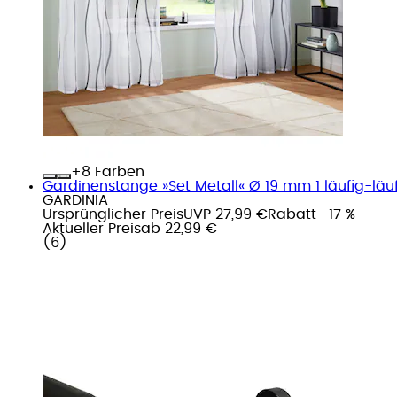
+
Farben
Gardinenstange »Set Metall« Ø 19 mm 1 läufig-läuf
GARDINIA
Ursprünglicher Preis
UVP 27,99 €
Rabatt
- 17 %
Aktueller Preis
ab
22,99 €
(
6
)