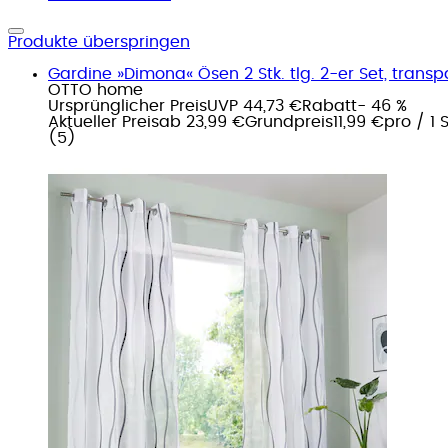
Produkte überspringen
Gardine »Dimona« Ösen 2 Stk. tlg. 2-er Set, transpa
OTTO home
Ursprünglicher Preis
UVP 44,73 €
Rabatt
- 46 %
Aktueller Preis
ab
23,99 €
Grundpreis
11,99 €
pro
/
1 
(
5
)