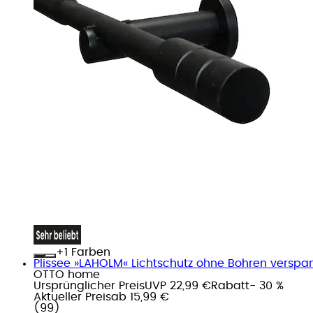
+
Farben
Plissee »LAHOLM« Lichtschutz ohne Bohren verspann
OTTO home
Ursprünglicher Preis
UVP 22,99 €
Rabatt
- 30 %
Aktueller Preis
ab
15,99 €
(
99
)