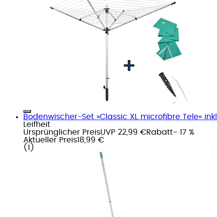
Bodenwischer-Set »Classic XL microfibre Tele« in
Leifheit
Ursprünglicher Preis
UVP 22,99 €
Rabatt
- 17 %
Aktueller Preis
18,99 €
(
1
)