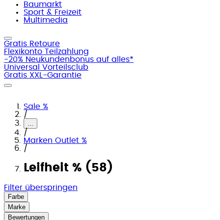
Baumarkt
Sport & Freizeit
Multimedia
Gratis Retoure
Flexikonto Teilzahlung
-20% Neukundenbonus auf alles*
Universal Vorteilsclub
Gratis XXL-Garantie
Sale %
/
...
/
Marken Outlet %
/
Leifheit % (58)
Filter überspringen
Farbe
Marke
Bewertungen