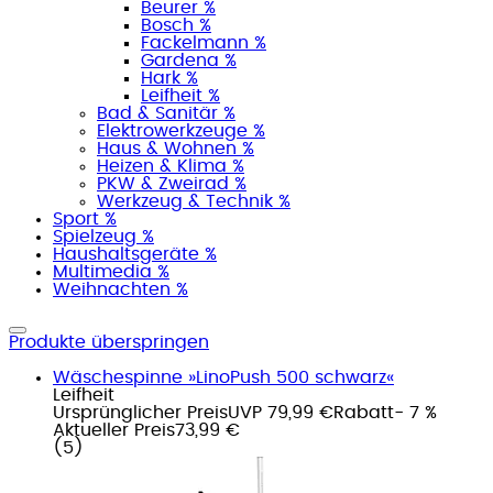
Beurer %
Bosch %
Fackelmann %
Gardena %
Hark %
Leifheit %
Bad & Sanitär %
Elektrowerkzeuge %
Haus & Wohnen %
Heizen & Klima %
PKW & Zweirad %
Werkzeug & Technik %
Sport %
Spielzeug %
Haushaltsgeräte %
Multimedia %
Weihnachten %
Produkte überspringen
Wäschespinne »LinoPush 500 schwarz«
Leifheit
Ursprünglicher Preis
UVP 79,99 €
Rabatt
- 7 %
Aktueller Preis
73,99 €
(
5
)