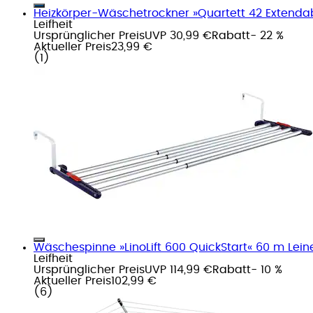
Heizkörper-Wäschetrockner »Quartett 42 Extendabl
Leifheit
Ursprünglicher Preis
UVP 30,99 €
Rabatt
- 22 %
Aktueller Preis
23,99 €
(
1
)
Wäschespinne »LinoLift 600 QuickStart« 60 m Lei
Leifheit
Ursprünglicher Preis
UVP 114,99 €
Rabatt
- 10 %
Aktueller Preis
102,99 €
(
6
)