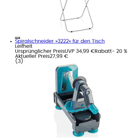
Spiralschneider »3222« für den Tisch
Leifheit
Ursprünglicher Preis
UVP 34,99 €
Rabatt
- 20 %
Aktueller Preis
27,99 €
(
3
)