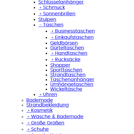
Schlüsselanhänger
﹢
Schmuck
﹢
Sonnenbrillen
Stulpen
﹣
Taschen
﹢
Businesstaschen
﹢
Einkaufstaschen
Geldbörsen
Gürteltaschen
﹢
Handtaschen
﹢
Rucksäcke
Shopper
Sporttaschen
Strandtaschen
Taschenanhänger
Umhängetaschen
Wickeltasche
﹢
Uhren
Bademode
Strandbekleidung
﹢
Kosmetik
﹢
Wäsche & Bademode
﹢
Große Größen
﹢
Schuhe