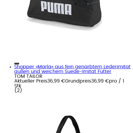
Shopper »Marla« aus fein genarbtem Lederimitat
außen und weichem Suede-Imitat Futter
TOM TAILOR
Aktueller Preis
36,99 €
Grundpreis
36,99 €
pro
/
1
Stk
(
2
)