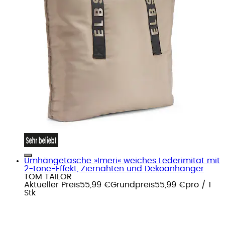
Umhängetasche »Imeri« weiches Lederimitat mit
2-tone-Effekt, Ziernähten und Dekoanhänger
TOM TAILOR
Aktueller Preis
55,99 €
Grundpreis
55,99 €
pro
/
1
Stk