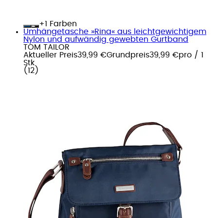
+
Farben
Umhängetasche »Rina« aus leichtgewichtigem
Nylon und aufwändig gewebten Gurtband
TOM TAILOR
Aktueller Preis
39,99 €
Grundpreis
39,99 €
pro
/
1
Stk
(
12
)