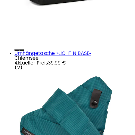
Umhängetasche »LIGHT N BASE«
Chiemsee
Aktueller Preis
39,99 €
(
2
)