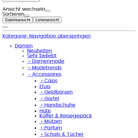
Ansicht wechseln
Sortieren
Galerieansicht
Listenansicht
Kategorie-Navigation überspringen
Damen
Neuheiten
Sehr beliebt
﹢
Damenmode
﹢
Modetrends
﹣
Accessoires
﹢
Caps
Etuis
﹢
Geldbörsen
﹢
Gürtel
﹢
Handschuhe
Hüte
Koffer & Reisegepäck
﹢
Mützen
﹢
Parfum
﹢
Schals & Tücher