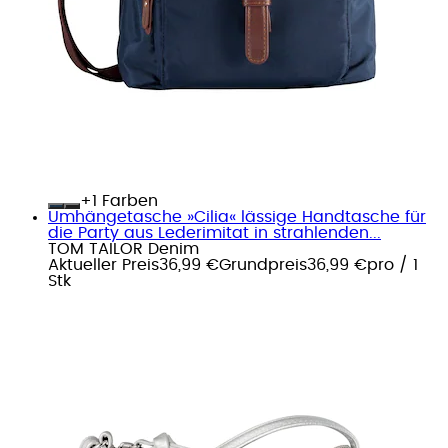
+
Farben
Umhängetasche »Cilia« lässige Handtasche für
die Party aus Lederimitat in strahlenden...
TOM TAILOR Denim
Aktueller Preis
36,99 €
Grundpreis
36,99 €
pro
/
1
Stk