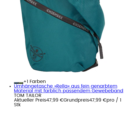
+
Farben
Umhängetasche »Rella« aus fein genarbtem
Material mit farblich passendem Gewebeband
TOM TAILOR
Aktueller Preis
47,99 €
Grundpreis
47,99 €
pro
/
1
Stk