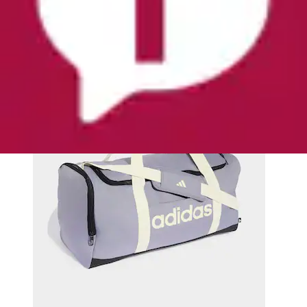
adidas Performance
Aktueller Preis
35,99 €
(
1
)