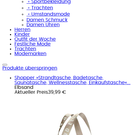
﹢
Sportbekleidung
﹢
Trachten
﹢
Umstandsmode
Damen Schmuck
Damen Uhren
Herren
Kinder
Outfit der Woche
Festliche Mode
Trachten
Modemarken
Produkte überspringen
Shopper »Strandtasche, Badetasche,
Saunatasche, Wellnesstasche, Einkaufstasche«...
Elbsand
Aktueller Preis
39,99 €