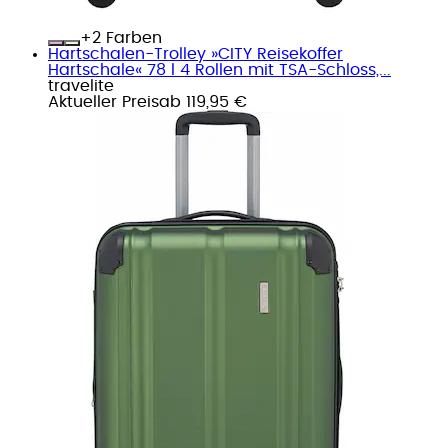
+
Farben
Hartschalen-Trolley »CITY Reisekoffer
Hartschale« 78 l 4 Rollen mit TSA-Schloss,...
travelite
Aktueller Preis
ab
119,95 €