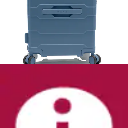
+
Farben
Umhängetasche »Label Messenger Bag S«
Alpha Industries
Aktueller Preis
35,99 €