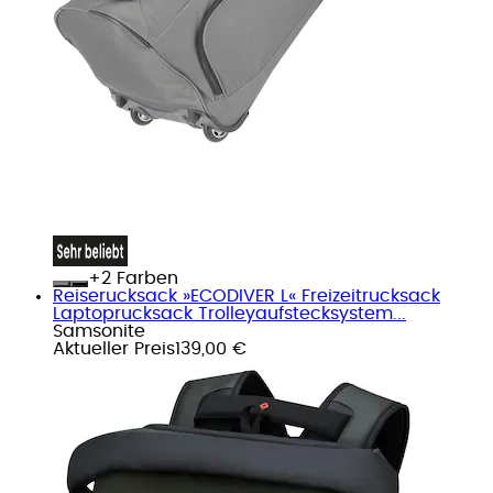
+
Farben
Reiserucksack »ECODIVER L« Freizeitrucksack
Laptoprucksack Trolleyaufstecksystem...
Samsonite
Aktueller Preis
139,00 €