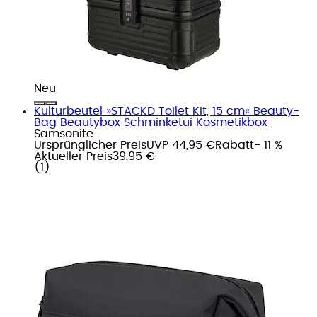
Neu
Kulturbeutel »STACKD Toilet Kit, 15 cm« Beauty-
Bag Beautybox Schminketui Kosmetikbox
Samsonite
Ursprünglicher Preis
UVP 44,95 €
Rabatt
- 11 %
Aktueller Preis
39,95 €
(
1
)