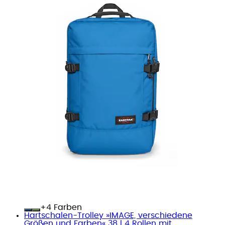
+
Farben
Hartschalen-Trolley »IMAGE, verschiedene
Größen und Farben« 38 l 4 Rollen mit...