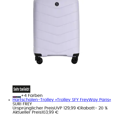
+
Farben
Hartschalen-Trolley »Trolley SFY FreyWay Paris«
SURI FREY
Ursprünglicher Preis
UVP 129,99 €
Rabatt
- 20 %
Aktueller Preis
103,99 €