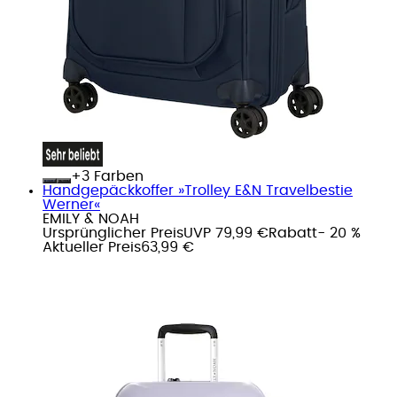
+
Farben
Handgepäckkoffer »Trolley E&N Travelbestie
Werner«
EMILY & NOAH
Ursprünglicher Preis
UVP 79,99 €
Rabatt
- 20 %
Aktueller Preis
63,99 €