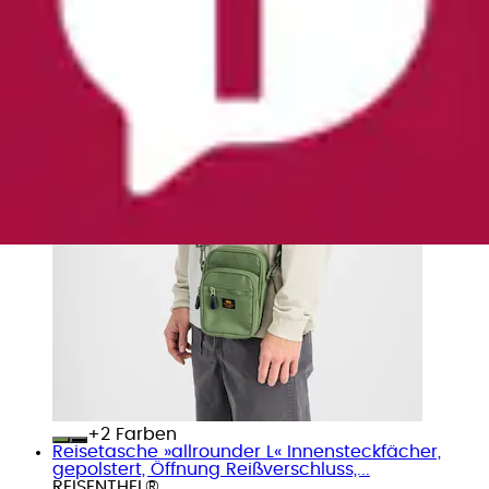
+
Farben
Reisetasche »allrounder L« Innensteckfächer,
gepolstert, Öffnung Reißverschluss,...
REISENTHEL®