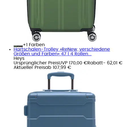
+
Farben
Hartschalen-Trolley »ReNew, verschiedene
Größen und Farben« 47 l 4 Rollen...
Heys
Ursprünglicher Preis
UVP 170,00 €
Rabatt
- 62,01 €
Aktueller Preis
ab
107,99 €