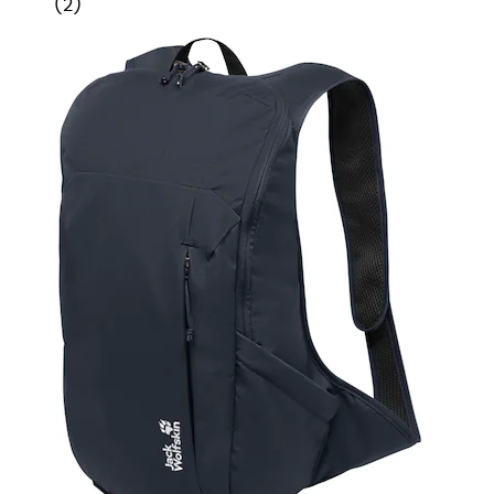
(
2
)