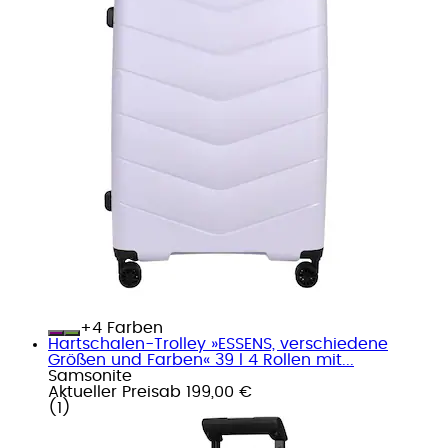
+
Farben
Hartschalen-Trolley »ESSENS, verschiedene
Größen und Farben« 39 l 4 Rollen mit...
Samsonite
Aktueller Preis
ab
199,00 €
(
1
)