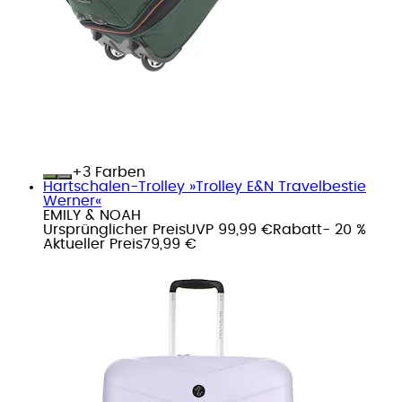
+
Farben
Hartschalen-Trolley »Trolley E&N Travelbestie
Werner«
EMILY & NOAH
Ursprünglicher Preis
UVP 99,99 €
Rabatt
- 20 %
Aktueller Preis
79,99 €