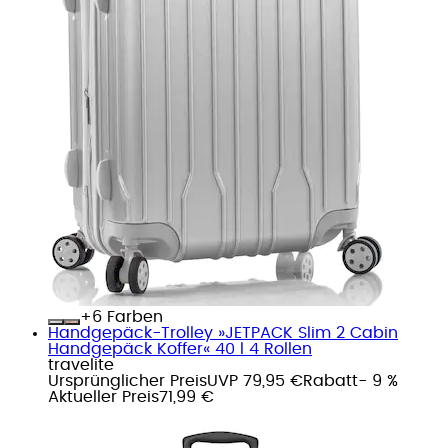
+
Farben
Handgepäck-Trolley »JETPACK Slim 2 Cabin
Handgepäck Koffer« 40 l 4 Rollen
travelite
Ursprünglicher Preis
UVP 79,95 €
Rabatt
- 9 %
Aktueller Preis
71,99 €