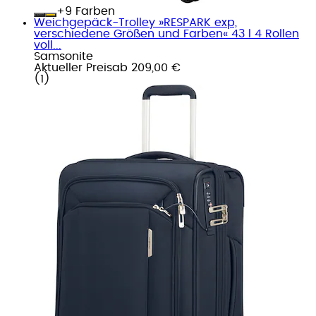
+
Farben
Weichgepäck-Trolley »RESPARK exp,
verschiedene Größen und Farben« 43 l 4 Rollen
voll...
Samsonite
Aktueller Preis
ab
209,00 €
(
1
)