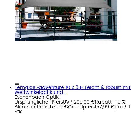
Fernglas »adventure 10 x 34« Leicht & robust mit
Weitwinkeloptik und...
Eschenbach Optik
Ursprünglicher Preis
UVP 209,00 €
Rabatt
- 19 %
Aktueller Preis
167,99 €
Grundpreis
167,99 €
pro
/
1
Stk