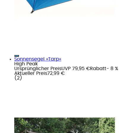
Sonnensegel »Tarp«
High Peak
Ursprünglicher Preis
UVP 79,95 €
Rabatt
- 8 %
Aktueller Preis
72,99 €
(
2
)