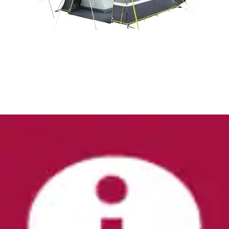
Elektrische Kühlbox »Bordbar BK16 (10694)«
AEG
Ursprünglicher Preis
UVP 109,00 €
Rabatt
- 17 %
Aktueller Preis
89,99 €
(
1
)