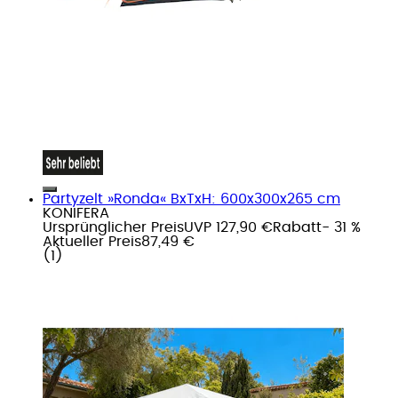
Partyzelt »Ronda« BxTxH: 600x300x265 cm
KONIFERA
Ursprünglicher Preis
UVP 127,90 €
Rabatt
- 31 %
Aktueller Preis
87,49 €
(
1
)