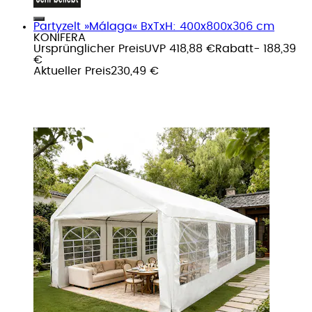
Partyzelt »Málaga« BxTxH: 400x800x306 cm
KONIFERA
Ursprünglicher Preis
UVP 418,88 €
Rabatt
- 188,39
€
Aktueller Preis
230,49 €