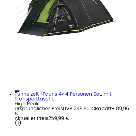
Tunnelzelt »Tauris 4« 4 Personen Set, mit
Transporttasche,
High Peak
Ursprünglicher Preis
UVP 349,95 €
Rabatt
- 89,96
€
Aktueller Preis
259,99 €
(
1
)