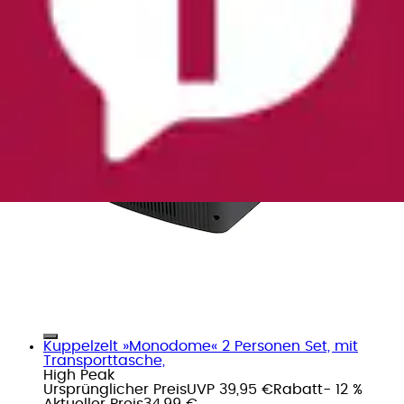
Kuppelzelt »Monodome« 2 Personen Set, mit
Transporttasche,
High Peak
Ursprünglicher Preis
UVP 39,95 €
Rabatt
- 12 %
Aktueller Preis
34,99 €