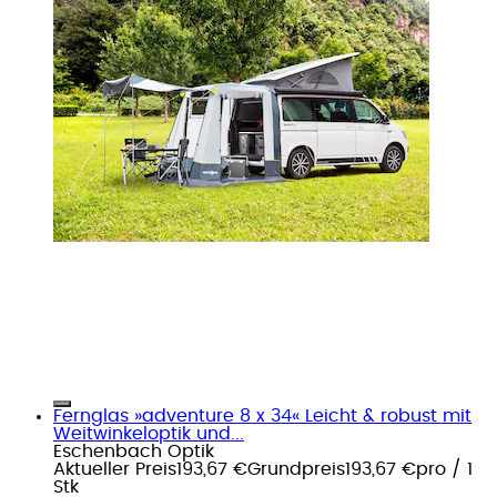
Fernglas »adventure 8 x 34« Leicht & robust mit
Weitwinkeloptik und...
Eschenbach Optik
Aktueller Preis
193,67 €
Grundpreis
193,67 €
pro
/
1
Stk