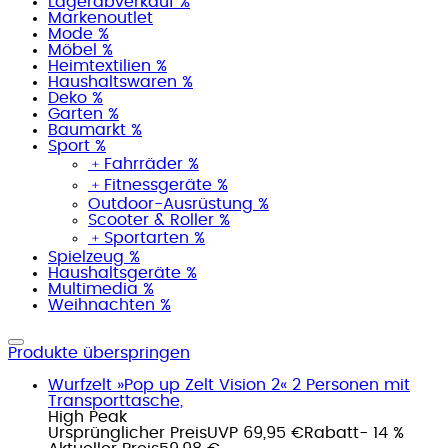
Lagerabverkauf %
Markenoutlet
Mode %
Möbel %
Heimtextilien %
Haushaltswaren %
Deko %
Garten %
Baumarkt %
Sport %
﹢
Fahrräder %
﹢
Fitnessgeräte %
Outdoor-Ausrüstung %
Scooter & Roller %
﹢
Sportarten %
Spielzeug %
Haushaltsgeräte %
Multimedia %
Weihnachten %
Produkte überspringen
Wurfzelt »Pop up Zelt Vision 2« 2 Personen mit
Transporttasche,
High Peak
Ursprünglicher Preis
UVP 69,95 €
Rabatt
- 14 %