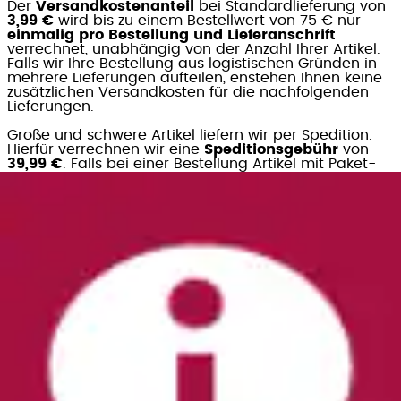
Der
Versandkostenanteil
bei Standardlieferung von
3,99 €
wird bis zu einem Bestellwert von 75 € nur
einmalig pro Bestellung und Lieferanschrift
verrechnet, unabhängig von der Anzahl Ihrer Artikel.
Falls wir Ihre Bestellung aus logistischen Gründen in
mehrere Lieferungen aufteilen, enstehen Ihnen keine
zusätzlichen Versandkosten für die nachfolgenden
Lieferungen.
Große und schwere Artikel liefern wir per Spedition.
Hierfür verrechnen wir eine
Speditionsgebühr
von
39,99 €
. Falls bei einer Bestellung Artikel mit Paket-
und Speditionslieferung bestellt werden, verrechnen
wir nur die Speditionsgebühr.
Unsere Lieferkosten im Überblick:
Ab 75 € Bestellwert (ausgenommen
Speditionsartikel)
Gratis