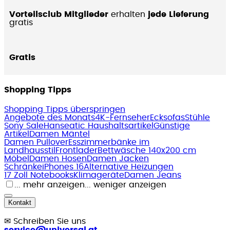
Vorteilsclub Mitglieder
erhalten
jede Lieferung
gratis
Gratis
Shopping Tipps
Shopping Tipps überspringen
Angebote des Monats
4K-Fernseher
Ecksofas
Stühle
Sony Sale
Hanseatic Haushaltsartikel
Günstige
Artikel
Damen Mäntel
Damen Pullover
Esszimmerbänke im
Landhausstil
Frontlader
Bettwäsche 140x200 cm
Möbel
Damen Hosen
Damen Jacken
Schränke
iPhones 16
Alternative Heizungen
17 Zoll Notebooks
Klimageräte
Damen Jeans
... mehr anzeigen
... weniger anzeigen
Kontakt
✉
Schreiben Sie uns
service@universal.at