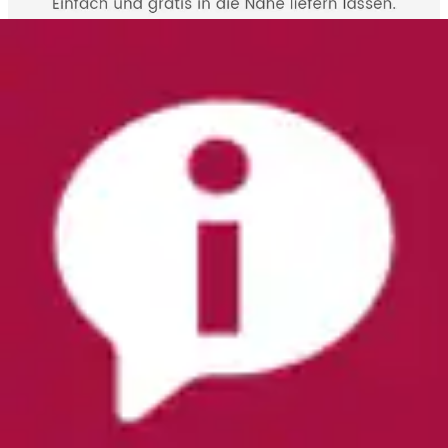
Wenn Sie bereits Kundin oder Kunde bei uns sind,
liefern wir an jede gewünschte Adresse innerhalb
Österreichs,
z. B. an Ihren Arbeitsplatz oder an Ihren Nachbarn.
Die Rechnung wird in jedem Fall an die
Kontoanschrift geschickt.
Geben Sie bei der Bestellung einfach an, wohin wir
das Paket senden sollen.
Die Lieferung an eine Wunschadresse ist nicht bei
Erstbestellung möglich.
Shopping Tipps
Shopping Tipps überspringen
Angebote des Monats
4K-Fernseher
Ecksofas
Stühle
Sony Sale
Hanseatic Haushaltsartikel
Günstige
Artikel
Damen Mäntel
Damen Pullover
Esszimmerbänke im
Landhausstil
Frontlader
Bettwäsche 140x200 cm
Möbel
Damen Hosen
Damen Jacken
Schränke
iPhones 16
Alternative Heizungen
17 Zoll Notebooks
Klimageräte
Damen Jeans