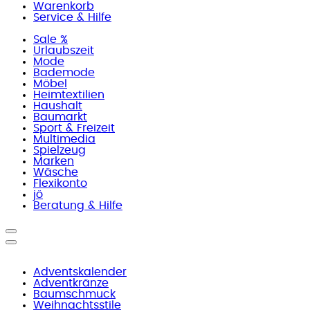
Warenkorb
Service & Hilfe
Sale %
Urlaubszeit
Mode
Bademode
Möbel
Heimtextilien
Haushalt
Baumarkt
Sport & Freizeit
Multimedia
Spielzeug
Marken
Wäsche
Flexikonto
jö
Beratung & Hilfe
Adventskalender
Adventkränze
Baumschmuck
Weihnachtsstile