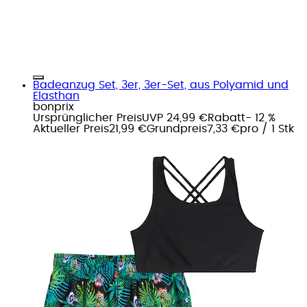
Badeanzug Set, 3er, 3er-Set, aus Polyamid und
Elasthan
bonprix
Ursprünglicher Preis
UVP 24,99 €
Rabatt
- 12 %
Aktueller Preis
21,99 €
Grundpreis
7,33 €
pro
/
1 Stk