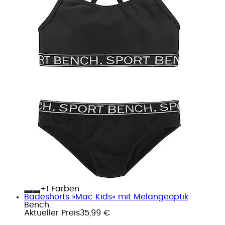
+
Farben
Badeshorts »Mac Kids« mit Melangeoptik
Bench.
Aktueller Preis
35,99 €