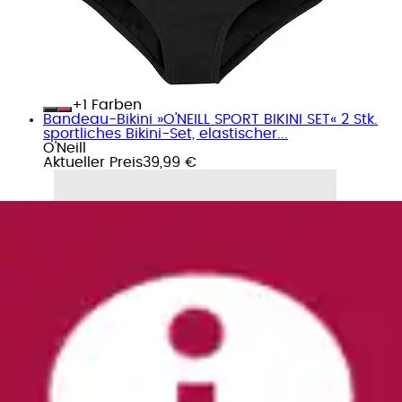
+
Farben
Bandeau-Bikini »O'NEILL SPORT BIKINI SET« 2 Stk.
sportliches Bikini-Set, elastischer...
O'Neill
Aktueller Preis
39,99 €