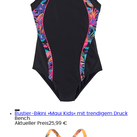
Bustier-Bikini »Maui Kids« mit trendigem Druck
Bench.
Aktueller Preis
25,99 €