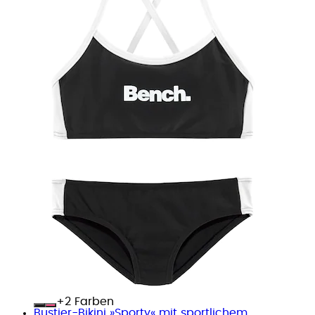
+
Farben
Bustier-Bikini »Sporty« mit sportlichem