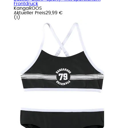
Frontdruck
KangaROOS
Aktueller Preis
29,99 €
(
1
)