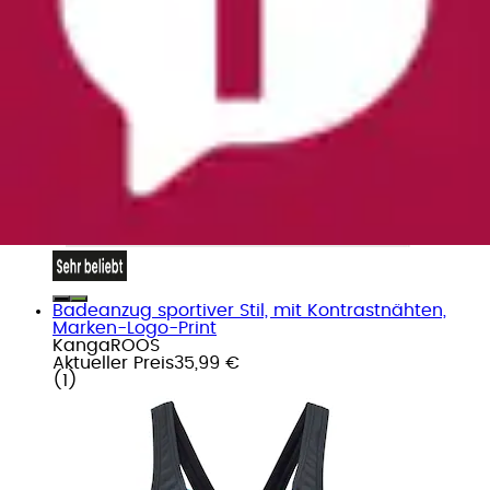
Badeanzug sportiver Stil, mit Kontrastnähten,
Marken-Logo-Print
KangaROOS
Aktueller Preis
35,99 €
(
1
)