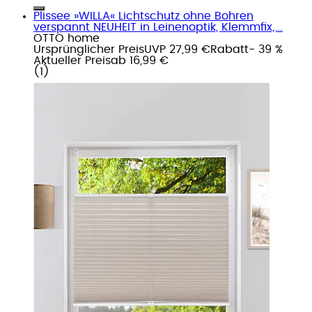
Plissee »WILLA« Lichtschutz ohne Bohren
verspannt NEUHEIT in Leinenoptik, Klemmfix,...
OTTO home
Ursprünglicher Preis
UVP 27,99 €
Rabatt
- 39 %
Aktueller Preis
ab
16,99 €
(
1
)