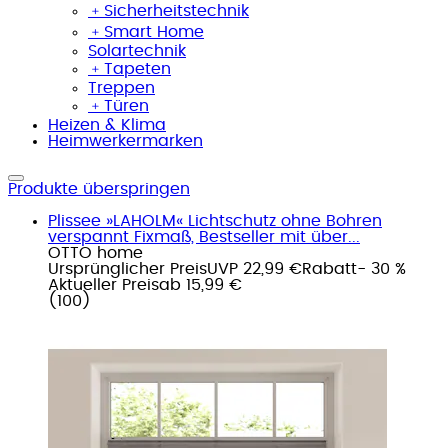
﹢
Sicherheitstechnik
﹢
Smart Home
Solartechnik
﹢
Tapeten
Treppen
﹢
Türen
Heizen & Klima
Heimwerkermarken
Produkte überspringen
Plissee »LAHOLM« Lichtschutz ohne Bohren
verspannt Fixmaß, Bestseller mit über...
OTTO home
Ursprünglicher Preis
UVP 22,99 €
Rabatt
- 30 %
Aktueller Preis
ab
15,99 €
(
100
)