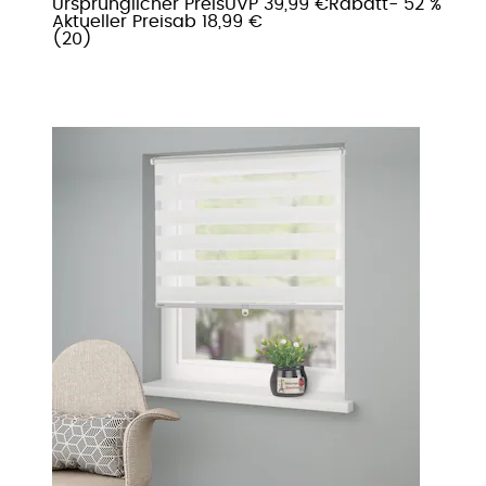
Ursprünglicher Preis
UVP 39,99 €
Rabatt
- 52 %
Aktueller Preis
ab
18,99 €
(
20
)