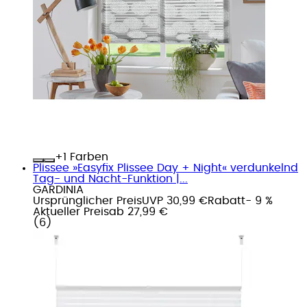
+
Farben
Plissee »Easyfix Plissee Day + Night« verdunkelnd
Tag- und Nacht-Funktion |...
GARDINIA
Ursprünglicher Preis
UVP 30,99 €
Rabatt
- 9 %
Aktueller Preis
ab
27,99 €
(
6
)