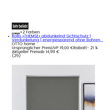
+
Farben
Rollo »THEMSE« abdunkelnd Sichtschutz |
Verdunkelung | energiesparend ohne Bohren...
OTTO home
Ursprünglicher Preis
UVP 19,00 €
Rabatt
- 21 %
Aktueller Preis
ab
14,99 €
(
29
)