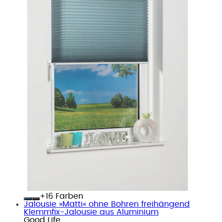
+
Farben
Jalousie »Matti« ohne Bohren freihängend
Klemmfix-Jalousie aus Aluminium
Good Life