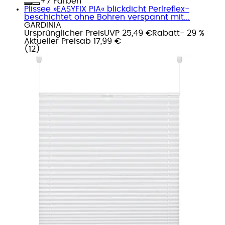
+
Farben
Plissee »EASYFIX PIA« blickdicht Perlreflex-
beschichtet ohne Bohren verspannt mit...
GARDINIA
Ursprünglicher Preis
UVP 25,49 €
Rabatt
- 29 %
Aktueller Preis
ab
17,99 €
(
12
)