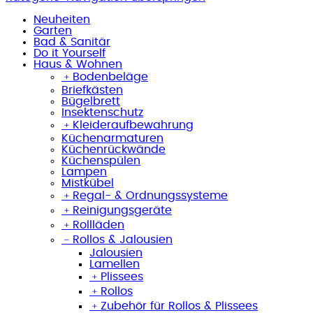
Neuheiten
Garten
Bad & Sanitär
Do it Yourself
Haus & Wohnen
﹢
Bodenbeläge
Briefkästen
Bügelbrett
Insektenschutz
﹢
Kleideraufbewahrung
Küchenarmaturen
Küchenrückwände
Küchenspülen
Lampen
Mistkübel
﹢
Regal- & Ordnungssysteme
﹢
Reinigungsgeräte
﹢
Rollläden
﹣
Rollos & Jalousien
Jalousien
Lamellen
﹢
Plissees
﹢
Rollos
﹢
Zubehör für Rollos & Plissees