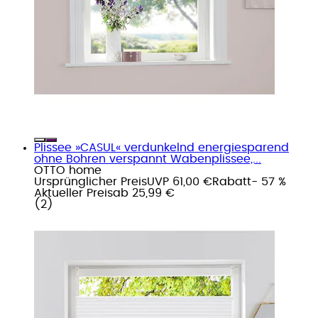
Plissee »CASUL« verdunkelnd energiesparend
ohne Bohren verspannt Wabenplissee,...
OTTO home
Ursprünglicher Preis
UVP 61,00 €
Rabatt
- 57 %
Aktueller Preis
ab
25,99 €
(
2
)