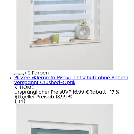
+
Farben
Plissee »Klemmfix Pisa« Lichtschutz ohne Bohren
verspannt Crushed-Optik
K-HOME
Ursprünglicher Preis
UVP 16,99 €
Rabatt
- 17 %
Aktueller Preis
ab
13,99 €
(
114
)