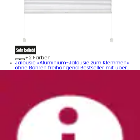
+
Farben
Jalousie »Aluminium-Jalousie zum Klemmen«
ohne Bohren freihängend Bestseller mit über...
GARDINIA
Aktueller Preis
ab
13,99 €
(
17
)