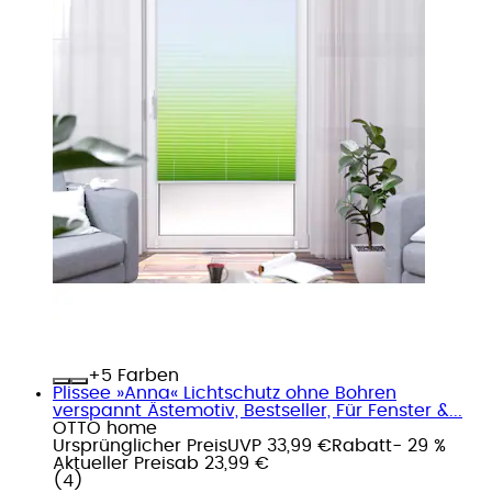
+
Farben
Plissee »Anna« Lichtschutz ohne Bohren
verspannt Ästemotiv, Bestseller, Für Fenster &...
OTTO home
Ursprünglicher Preis
UVP 33,99 €
Rabatt
- 29 %
Aktueller Preis
ab
23,99 €
(
4
)