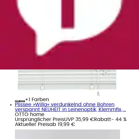
+
Farben
Plissee »Willa« verdunkelnd ohne Bohren
verspannt NEUHEIT in Leinenoptik, Klemmfix,...
OTTO home
Ursprünglicher Preis
UVP 35,99 €
Rabatt
- 44 %
Aktueller Preis
ab
19,99 €