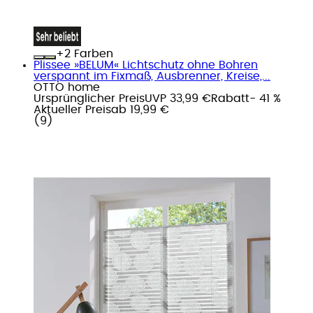
+
Farben
Plissee »BELUM« Lichtschutz ohne Bohren
verspannt im Fixmaß, Ausbrenner, Kreise,...
OTTO home
Ursprünglicher Preis
UVP 33,99 €
Rabatt
- 41 %
Aktueller Preis
ab
19,99 €
(
9
)