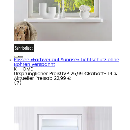
Plissee »Farbverlauf Sunrise« Lichtschutz ohne
Bohren verspannt
K-HOME
Ursprünglicher Preis
UVP 26,99 €
Rabatt
- 14 %
Aktueller Preis
ab
22,99 €
(
7
)