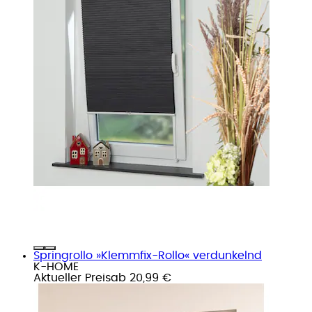
Springrollo »Klemmfix-Rollo« verdunkelnd
K-HOME
Aktueller Preis
ab
20,99 €