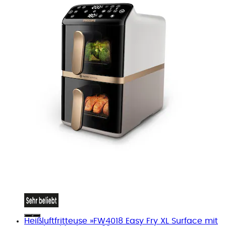
Heißluftfritteuse »FW4018 Easy Fry XL Surface mit