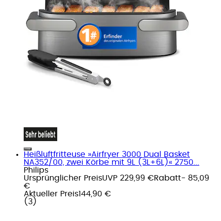
Heißluftfritteuse »Airfryer 3000 Dual Basket
NA352/00, zwei Körbe mit 9L (3L+6L)« 2750...
Philips
Ursprünglicher Preis
UVP 229,99 €
Rabatt
- 85,09
€
Aktueller Preis
144,90 €
(
3
)