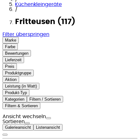
Küchenkleingeräte
/
Fritteusen (117)
Filter überspringen
Marke
Farbe
Bewertungen
Lieferzeit
Preis
Produktgruppe
Aktion
Leistung (in Watt)
Produkt-Typ
Kategorien
Filtern / Sortieren
Filtern & Sortieren
Ansicht wechseln
Sortieren
Galerieansicht
Listenansicht