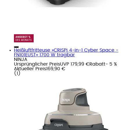
Heißluftfritteuse »CRISPi 4-in-1 Cyber Space -
FN101EUST« 1700 W tragbar
NINJA
Ursprünglicher Preis
UVP 179,99 €
Rabatt
- 5 %
Aktueller Preis
169,90 €
(
1
)