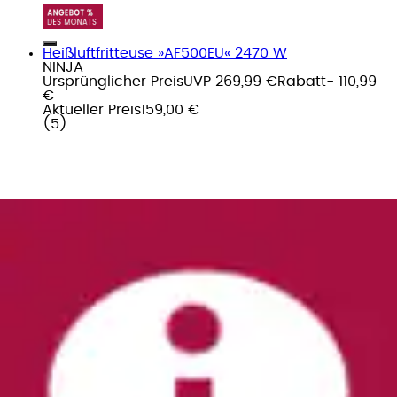
Heißluftfritteuse »AF500EU« 2470 W
NINJA
Ursprünglicher Preis
UVP 269,99 €
Rabatt
- 110,99
€
Aktueller Preis
159,00 €
(
5
)