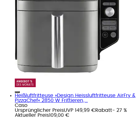
Heißluftfritteuse »Design Heissluftfritteuse AirFry &
PizzaChef« 2850 W Frittieren,...
Caso
Ursprünglicher Preis
UVP 149,99 €
Rabatt
- 27 %
Aktueller Preis
109,00 €