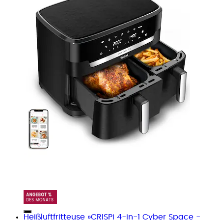
Heißluftfritteuse »CRISPi 4-in-1 Cyber Space -