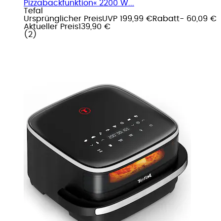
Pizzabackfunktion« 2200 W...
Tefal
Ursprünglicher Preis
UVP 199,99 €
Rabatt
- 60,09 €
Aktueller Preis
139,90 €
(
2
)