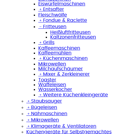
Eiswürfelmaschinen
﹢
Entsafter
Fleischwölfe
﹢
Fondue & Raclette
﹣
Fritteusen
Heißluftfritteusen
Kaltzonenfritteusen
﹢
Grills
Kaffeemaschinen
Kaffeemühlen
﹢
Küchenmaschinen
Mikrowellen
Milchaufschäumer
﹢
Mixer & Zerkleinerer
Toaster
Waffeleisen
Wasserkocher
﹢
Weitere Küchenkleingeräte
﹢
Staubsauger
﹢
Bügeleisen
﹢
Nähmaschinen
﹢
Mikrowellen
﹢
Klimageräte & Ventilatoren
Küchengeräte für Selbstgemachtes