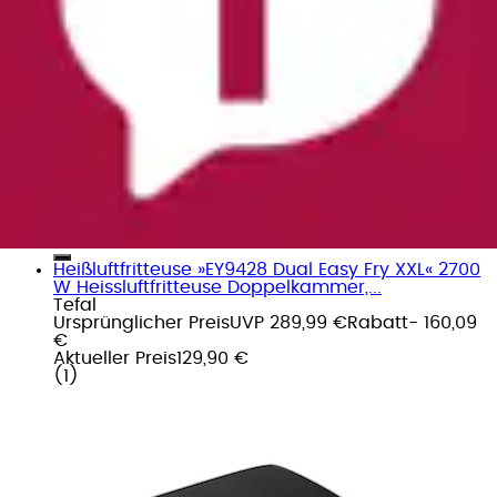
Heißluftfritteuse »EY9428 Dual Easy Fry XXL« 2700
W Heissluftfritteuse Doppelkammer,...
Tefal
Ursprünglicher Preis
UVP 289,99 €
Rabatt
- 160,09
€
Aktueller Preis
129,90 €
(
1
)