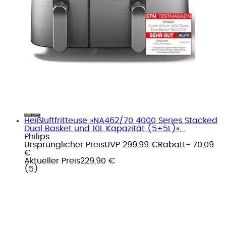
Heißluftfritteuse »NA462/70 4000 Series Stacked
Dual Basket und 10L Kapazität (5+5L)«...
Philips
Ursprünglicher Preis
UVP 299,99 €
Rabatt
- 70,09
€
Aktueller Preis
229,90 €
(
5
)