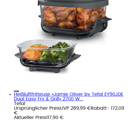
Heißluftfritteuse »Jamie Oliver by Tefal EY90JDE
Dual Easy Fry & Grill« 2700 W...
Tefal
Ursprünglicher Preis
UVP 289,99 €
Rabatt
- 172,09
€
Aktueller Preis
117,90 €