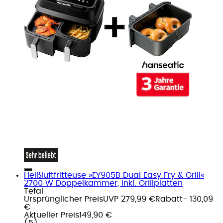
Heißluftfritteuse »EY905B Dual Easy Fry & Grill«
2700 W Doppelkammer, inkl. Grillplatten
Tefal
Ursprünglicher Preis
UVP 279,99 €
Rabatt
- 130,09
€
Aktueller Preis
149,90 €
(
5
)