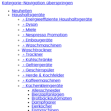
Kategorie-Navigation überspringen
Neuheiten
Haushaltsgeräte
﹢
Energieeffiziente Haushaltsgeräte
﹢
Dyson
﹢
Miele
﹢
Nespresso Promotion
﹢
Einbaugeräte
﹢
Waschmaschinen
Waschtrockner
﹢
Trockner
﹢
Kühlschränke
﹢
Gefriergeräte
﹢
Geschirrspüler
﹢
Herde & Kochfelder
﹢
Kaffeemaschinen
﹣
Küchenkleingeräte
Allesschneider
Bierzapfanlagen
Brotbackautomaten
Dampfgarer
Eierkocher
Eismaschinen