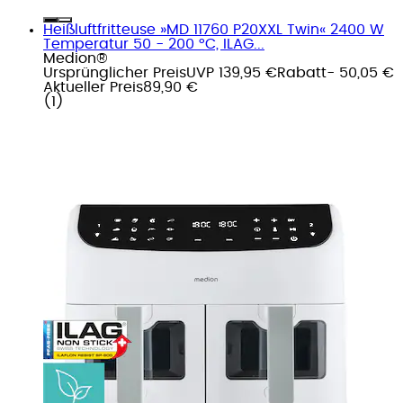
Heißluftfritteuse »MD 11760 P20XXL Twin« 2400 W
Temperatur 50 - 200 °C, ILAG...
Medion®
Ursprünglicher Preis
UVP 139,95 €
Rabatt
- 50,05 €
Aktueller Preis
89,90 €
(
1
)