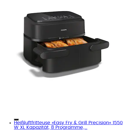
Heißluftfritteuse »Easy Fry & Grill Precision« 1550
W XL Kapazität, 8 Programme,...