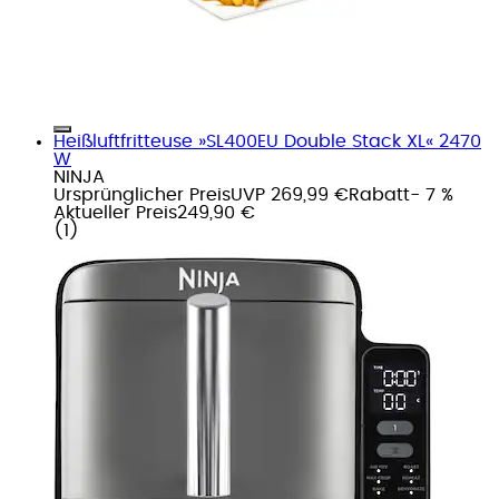
Heißluftfritteuse »SL400EU Double Stack XL« 2470
W
NINJA
Ursprünglicher Preis
UVP 269,99 €
Rabatt
- 7 %
Aktueller Preis
249,90 €
(
1
)