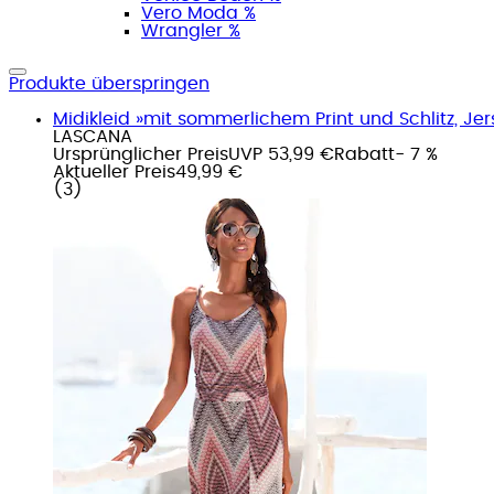
Vero Moda %
Wrangler %
Produkte überspringen
Midikleid »mit sommerlichem Print und Schlitz, Jer
LASCANA
Ursprünglicher Preis
UVP 53,99 €
Rabatt
- 7 %
Aktueller Preis
49,99 €
(
3
)