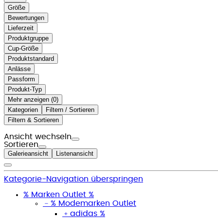
Größe
Bewertungen
Lieferzeit
Produktgruppe
Cup-Größe
Produktstandard
Anlässe
Passform
Produkt-Typ
Mehr anzeigen (
)
Kategorien
Filtern / Sortieren
Filtern & Sortieren
Ansicht wechseln
Sortieren
Galerieansicht
Listenansicht
Kategorie-Navigation überspringen
% Marken Outlet %
﹣
% Modemarken Outlet
﹢
adidas %