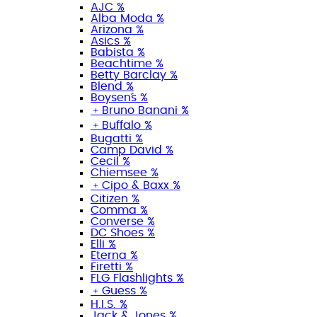
AJC %
Alba Moda %
Arizona %
Asics %
Babista %
Beachtime %
Betty Barclay %
Blend %
Boysen´s %
﹢
Bruno Banani %
﹢
Buffalo %
Bugatti %
Camp David %
Cecil %
Chiemsee %
﹢
Cipo & Baxx %
Citizen %
Comma %
Converse %
DC Shoes %
Elli %
Eterna %
Firetti %
FLG Flashlights %
﹢
Guess %
H.I.S. %
Jack & Jones %