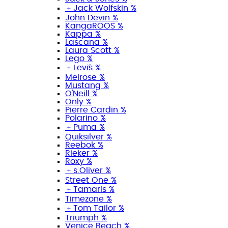
﹢
Jack Wolfskin %
John Devin %
KangaROOS %
Kappa %
Lascana %
Laura Scott %
Lego %
﹢
Levi´s %
Melrose %
Mustang %
O'Neill %
Only %
Pierre Cardin %
Polarino %
﹢
Puma %
Quiksilver %
Reebok %
Rieker %
Roxy %
﹢
s.Oliver %
Street One %
﹢
Tamaris %
Timezone %
﹢
Tom Tailor %
Triumph %
Venice Beach %