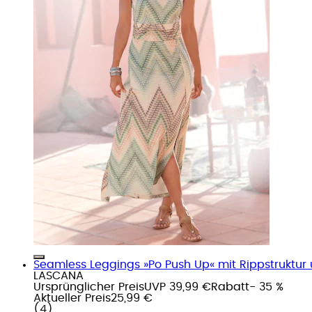
Seamless Leggings »Po Push Up« mit Rippstruktur u
LASCANA
Ursprünglicher Preis
UVP 39,99 €
Rabatt
- 35 %
Aktueller Preis
25,99 €
(
4
)