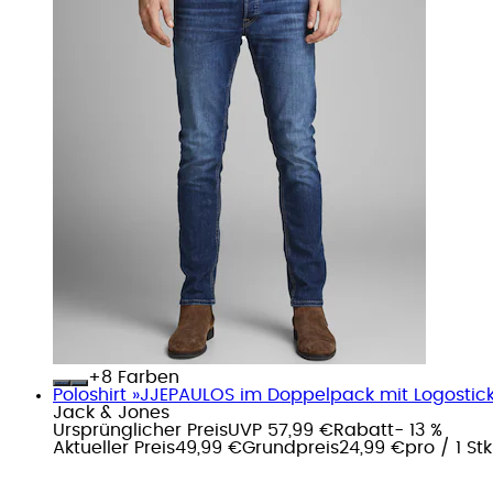
+
Farben
Poloshirt »JJEPAULOS im Doppelpack mit Logosticke
Jack & Jones
Ursprünglicher Preis
UVP 57,99 €
Rabatt
- 13 %
Aktueller Preis
49,99 €
Grundpreis
24,99 €
pro
/
1 Stk