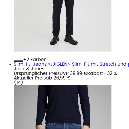
+
Farben
Slim-fit-Jeans »JJIGLENN Slim-Fit mit Stretch und 
Jack & Jones
Ursprünglicher Preis
UVP 39,99 €
Rabatt
- 32 %
Aktueller Preis
ab
26,99 €
(
14
)