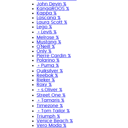
John Devin %
KangaROOS %
Kappa %
Lascana %
Laura Scott %
Lego %
﹢
Levi´s %
Melrose %
Mustang %
O'Neill %
Only %
Pierre Cardin %
Polarino %
﹢
Puma %
Quiksilver %
Reebok %
Rieker %
Roxy %
﹢
s.Oliver %
Street One %
﹢
Tamaris %
Timezone %
﹢
Tom Tailor %
Triumph %
Venice Beach %
Vero Moda %