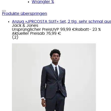
Wrangler %
Produkte überspringen
Anzug »JPRCOSTA SUIT« Set, 2 tlg. sehr schmal aus 
Jack & Jones
Ursprünglicher Preis
UVP 99,99 €
Rabatt
- 23 %
Aktueller Preis
ab
76,99 €
(
2
)