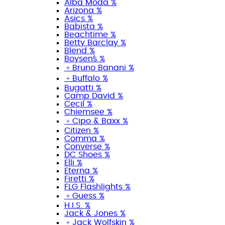
Alba Moda %
Arizona %
Asics %
Babista %
Beachtime %
Betty Barclay %
Blend %
Boysen´s %
﹢
Bruno Banani %
﹢
Buffalo %
Bugatti %
Camp David %
Cecil %
Chiemsee %
﹢
Cipo & Baxx %
Citizen %
Comma %
Converse %
DC Shoes %
Elli %
Eterna %
Firetti %
FLG Flashlights %
﹢
Guess %
H.I.S. %
Jack & Jones %
﹢
Jack Wolfskin %