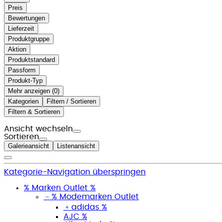
Preis
Bewertungen
Lieferzeit
Produktgruppe
Aktion
Produktstandard
Passform
Produkt-Typ
Mehr anzeigen (
)
Kategorien
Filtern / Sortieren
Filtern & Sortieren
Ansicht wechseln
Sortieren
Galerieansicht
Listenansicht
Kategorie-Navigation überspringen
% Marken Outlet %
﹣
% Modemarken Outlet
﹢
adidas %
AJC %