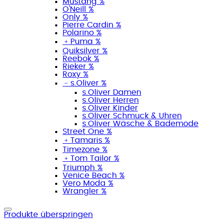
Mustang %
O'Neill %
Only %
Pierre Cardin %
Polarino %
﹢
Puma %
Quiksilver %
Reebok %
Rieker %
Roxy %
﹣
s.Oliver %
s.Oliver Damen
s.Oliver Herren
s.Oliver Kinder
s.Oliver Schmuck & Uhren
s.Oliver Wäsche & Bademode
Street One %
﹢
Tamaris %
Timezone %
﹢
Tom Tailor %
Triumph %
Venice Beach %
Vero Moda %
Wrangler %
Produkte überspringen