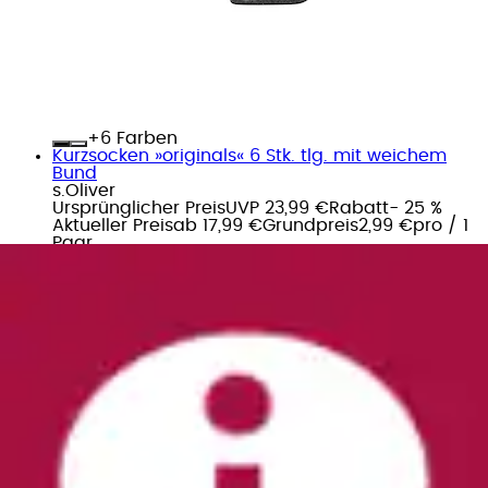
+
Farben
Kurzsocken »originals« 6 Stk. tlg. mit weichem
Bund
s.Oliver
Ursprünglicher Preis
UVP 23,99 €
Rabatt
- 25 %
Aktueller Preis
ab
17,99 €
Grundpreis
2,99 €
pro
/
1
Paar