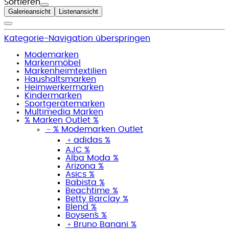
Sortieren
Galerieansicht
Listenansicht
Kategorie-Navigation überspringen
Modemarken
Markenmöbel
Markenheimtextilien
Haushaltsmarken
Heimwerkermarken
Kindermarken
Sportgerätemarken
Multimedia Marken
% Marken Outlet %
﹣
% Modemarken Outlet
﹢
adidas %
AJC %
Alba Moda %
Arizona %
Asics %
Babista %
Beachtime %
Betty Barclay %
Blend %
Boysen´s %
﹢
Bruno Banani %