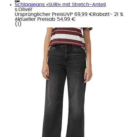
Schlagjeans »SURI« mit Stretch-Anteil
s.Oliver
Ursprünglicher Preis
UVP 69,99 €
Rabatt
- 21 %
Aktueller Preis
ab
54,99 €
(
1
)