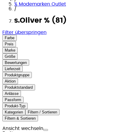
% Modemarken Outlet
/
s.Oliver % (81)
Filter überspringen
Farbe
Preis
Marke
Größe
Bewertungen
Lieferzeit
Produktgruppe
Aktion
Produktstandard
Anlässe
Passform
Produkt-Typ
Kategorien
Filtern / Sortieren
Filtern & Sortieren
Ansicht wechseln