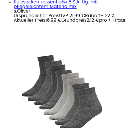
Kurzsocken »essentials« 8 Stk. tlg. mit
pflegeleichtem Materialmix
s.Oliver
Ursprünglicher Preis
UVP 21,99 €
Rabatt
- 22 %
Aktueller Preis
16,99 €
Grundpreis
2,12 €
pro
/
1 Paar