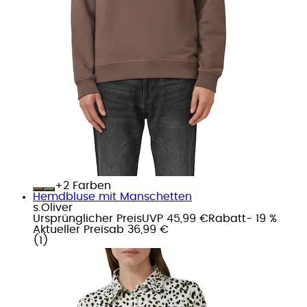
+
Farben
Hemdbluse mit Manschetten
s.Oliver
Ursprünglicher Preis
UVP 45,99 €
Rabatt
- 19 %
Aktueller Preis
ab
36,99 €
(
1
)