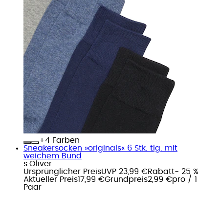
+
Farben
Sneakersocken »originals« 6 Stk. tlg. mit
weichem Bund
s.Oliver
Ursprünglicher Preis
UVP 23,99 €
Rabatt
- 25 %
Aktueller Preis
17,99 €
Grundpreis
2,99 €
pro
/
1
Paar