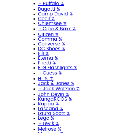
﹢
Buffalo %
Bugatti %
Camp David %
Cecil %
Chiemsee %
﹢
Cipo & Baxx %
Citizen %
Comma %
Converse %
DC Shoes %
Elli %
Eterna %
Firetti %
FLG Flashlights %
﹢
Guess %
H.I.S. %
Jack & Jones %
﹢
Jack Wolfskin %
John Devin %
KangaROOS %
Kappa %
Lascana %
Laura Scott %
Lego %
﹢
Levi´s %
Melrose %