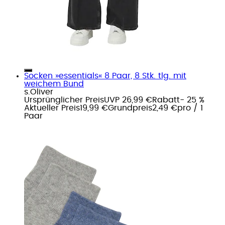
Socken »essentials« 8 Paar, 8 Stk. tlg. mit
weichem Bund
s.Oliver
Ursprünglicher Preis
UVP 26,99 €
Rabatt
- 25 %
Aktueller Preis
19,99 €
Grundpreis
2,49 €
pro
/
1
Paar