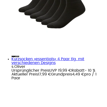
Kurzsocken »essentials« 4 Paar tlg. mit
verschiedenen Designs
s.Oliver
Ursprünglicher Preis
UVP 19,99 €
Rabatt
- 10 %
Aktueller Preis
17,99 €
Grundpreis
4,49 €
pro
/
1
Paar