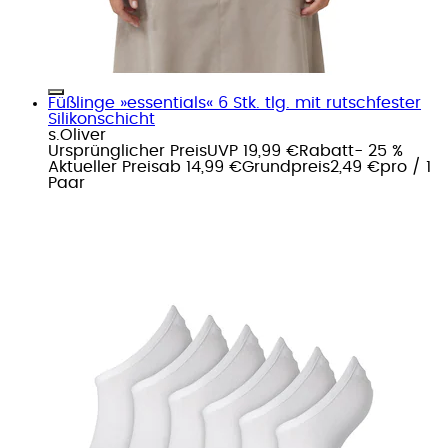
Füßlinge »essentials« 6 Stk. tlg. mit rutschfester
Silikonschicht
s.Oliver
Ursprünglicher Preis
UVP 19,99 €
Rabatt
- 25 %
Aktueller Preis
ab
14,99 €
Grundpreis
2,49 €
pro
/
1
Paar