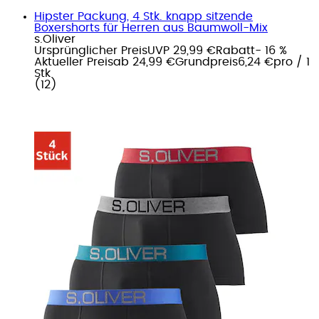
Hipster Packung, 4 Stk. knapp sitzende
Boxershorts für Herren aus Baumwoll-Mix
s.Oliver
Ursprünglicher Preis
UVP 29,99 €
Rabatt
- 16 %
Aktueller Preis
ab
24,99 €
Grundpreis
6,24 €
pro
/
1
Stk
(
12
)