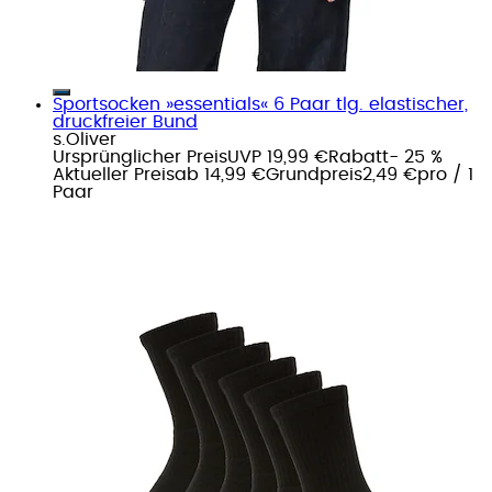
Sportsocken »essentials« 6 Paar tlg. elastischer,
druckfreier Bund
s.Oliver
Ursprünglicher Preis
UVP 19,99 €
Rabatt
- 25 %
Aktueller Preis
ab
14,99 €
Grundpreis
2,49 €
pro
/
1
Paar