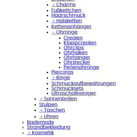
﹢
Charms
Fußkettchen
Haarschmuck
﹢
Halsketten
Kettenanhänger
﹣
Ohrringe
Creolen
Klappcreolen
Ohrclips
Ohrhaken
Ohrhänger
Ohrstecker
Perlenohrringe
Piercings
﹢
Ringe
Schmuckaufbewahrungen
Schmucksets
Ultraschallreiniger
﹢
Sonnenbrillen
Stulpen
﹢
Taschen
﹢
Uhren
Bademode
Strandbekleidung
﹢
Kosmetik