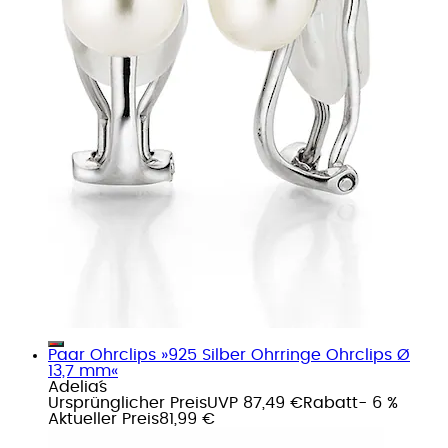
Paar Ohrclips »925 Silber Ohrringe Ohrclips Ø
13,7 mm«
Adelia´s
Ursprünglicher Preis
UVP 87,49 €
Rabatt
- 6 %
Aktueller Preis
81,99 €