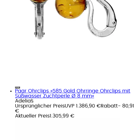
Paar Ohrclips »585 Gold Ohrringe Ohrclips mit
Süßwasser Zuchtperle Ø 8 mm«
Adelia´s
Ursprünglicher Preis
UVP 1.386,90 €
Rabatt
- 80,91
€
Aktueller Preis
1.305,99 €