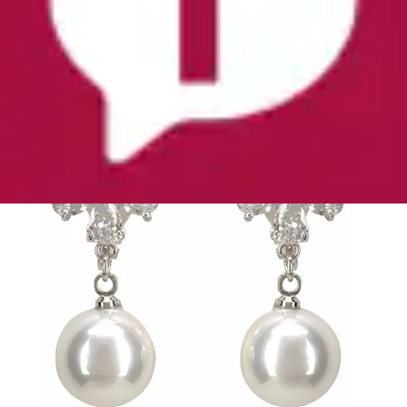
Glasstein - mit Acrylperle
Firetti
Aktueller Preis
22,99 €
(
2
)