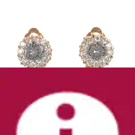
Paar Ohrclips »Blüte, stilvoll und elegant« mit