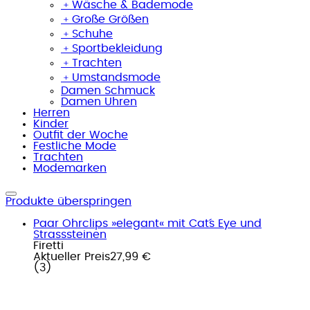
﹢
Wäsche & Bademode
﹢
Große Größen
﹢
Schuhe
﹢
Sportbekleidung
﹢
Trachten
﹢
Umstandsmode
Damen Schmuck
Damen Uhren
Herren
Kinder
Outfit der Woche
Festliche Mode
Trachten
Modemarken
Produkte überspringen
Paar Ohrclips »elegant« mit Cat´s Eye und
Strasssteinen
Firetti
Aktueller Preis
27,99 €
(
3
)