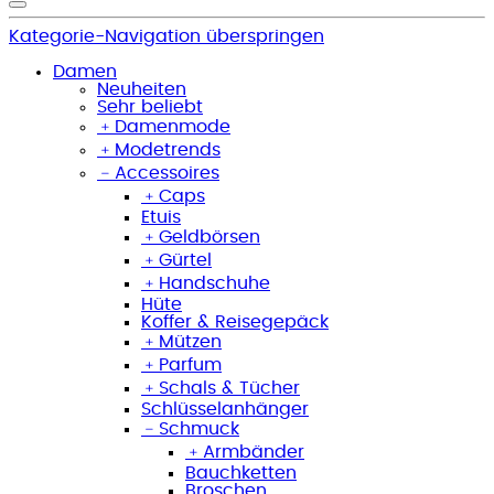
Kategorie-Navigation überspringen
Damen
Neuheiten
Sehr beliebt
﹢
Damenmode
﹢
Modetrends
﹣
Accessoires
﹢
Caps
Etuis
﹢
Geldbörsen
﹢
Gürtel
﹢
Handschuhe
Hüte
Koffer & Reisegepäck
﹢
Mützen
﹢
Parfum
﹢
Schals & Tücher
Schlüsselanhänger
﹣
Schmuck
﹢
Armbänder
Bauchketten
Broschen