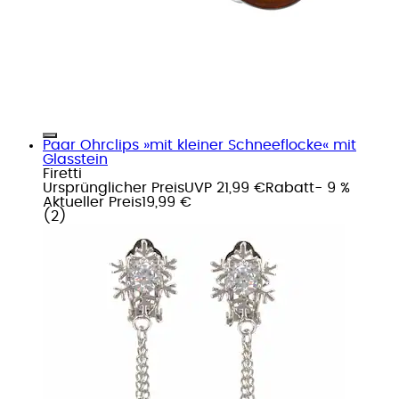
Paar Ohrclips »mit kleiner Schneeflocke« mit
Glasstein
Firetti
Ursprünglicher Preis
UVP 21,99 €
Rabatt
- 9 %
Aktueller Preis
19,99 €
(
2
)