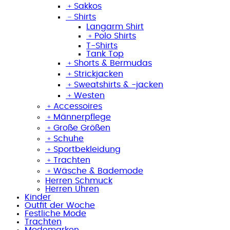
﹢
Sakkos
﹣
Shirts
Langarm Shirt
﹢
Polo Shirts
T-Shirts
Tank Top
﹢
Shorts & Bermudas
﹢
Strickjacken
﹢
Sweatshirts & -jacken
﹢
Westen
﹢
Accessoires
﹢
Männerpflege
﹢
Große Größen
﹢
Schuhe
﹢
Sportbekleidung
﹢
Trachten
﹢
Wäsche & Bademode
Herren Schmuck
Herren Uhren
Kinder
Outfit der Woche
Festliche Mode
Trachten
Modemarken