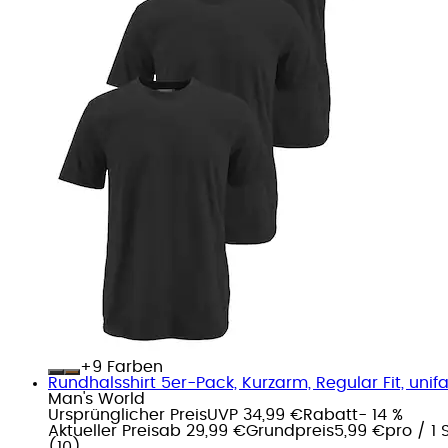
+
Farben
Rundhalsshirt 5er-Pack, Kurzarm, Regular Fit, uni
Man's World
Ursprünglicher Preis
UVP 34,99 €
Rabatt
- 14 %
Aktueller Preis
ab
29,99 €
Grundpreis
5,99 €
pro
/
1 
(
10
)