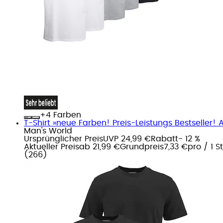
+
Farben
T-Shirt »neue Farben! Preis-Leistungs Bestseller! 
Man's World
Ursprünglicher Preis
UVP 24,99 €
Rabatt
- 12 %
Aktueller Preis
ab
21,99 €
Grundpreis
7,33 €
pro
/
1 S
(
266
)