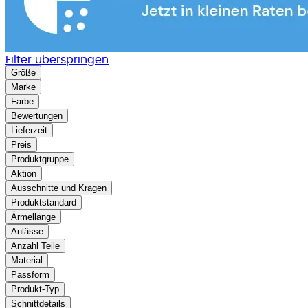
Filter überspringen
Größe
Marke
Farbe
Bewertungen
Lieferzeit
Preis
Produktgruppe
Aktion
Ausschnitte und Kragen
Produktstandard
Ärmellänge
Anlässe
Anzahl Teile
Material
Passform
Produkt-Typ
Schnittdetails