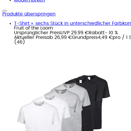
Produkte überspringen
T-Shirt », sechs Stück in unterschiedlicher Farbkom
Fruit of the Loom
Ursprünglicher Preis
UVP 29,99 €
Rabatt
- 10 %
Aktueller Preis
ab
26,99 €
Grundpreis
4,49 €
pro
/
1 
(
46
)