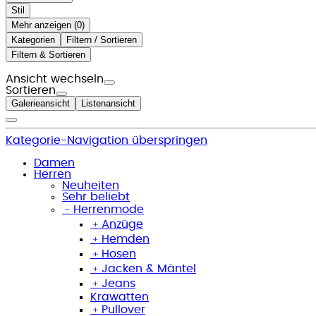
Stil
Mehr anzeigen (
)
Kategorien
Filtern / Sortieren
Filtern & Sortieren
Ansicht wechseln
Sortieren
Galerieansicht
Listenansicht
Kategorie-Navigation überspringen
Damen
Herren
Neuheiten
Sehr beliebt
﹣
Herrenmode
﹢
Anzüge
﹢
Hemden
﹢
Hosen
﹢
Jacken & Mäntel
﹢
Jeans
Krawatten
﹢
Pullover