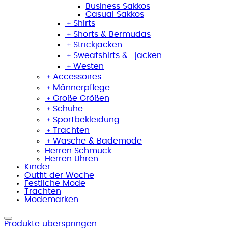
Business Sakkos
Casual Sakkos
﹢
Shirts
﹢
Shorts & Bermudas
﹢
Strickjacken
﹢
Sweatshirts & -jacken
﹢
Westen
﹢
Accessoires
﹢
Männerpflege
﹢
Große Größen
﹢
Schuhe
﹢
Sportbekleidung
﹢
Trachten
﹢
Wäsche & Bademode
Herren Schmuck
Herren Uhren
Kinder
Outfit der Woche
Festliche Mode
Trachten
Modemarken
Produkte überspringen