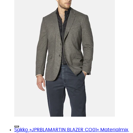
Sakko »JPRBLAMARTIN BLAZER CO01« Materialmix,