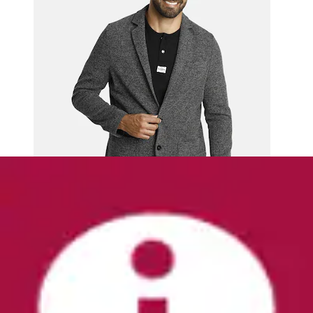
+
Farben
Anzugsakko »Mix & Match« Modern Fit
bugatti