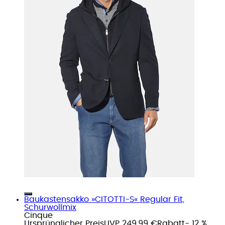
Baukastensakko »CITOTTI-S« Regular Fit,
Schurwollmix
Cinque
Ursprünglicher Preis
UVP 249,99 €
Rabatt
- 12 %