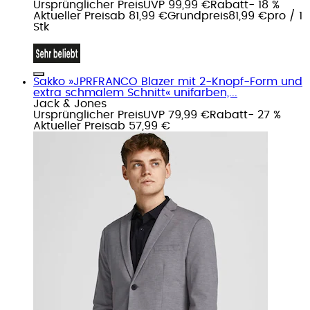
Ursprünglicher Preis
UVP 99,99 €
Rabatt
- 18 %
Aktueller Preis
ab
81,99 €
Grundpreis
81,99 €
pro
/
1
Stk
Sakko »JPRFRANCO Blazer mit 2-Knopf-Form und
extra schmalem Schnitt« unifarben,...
Jack & Jones
Ursprünglicher Preis
UVP 79,99 €
Rabatt
- 27 %
Aktueller Preis
ab
57,99 €