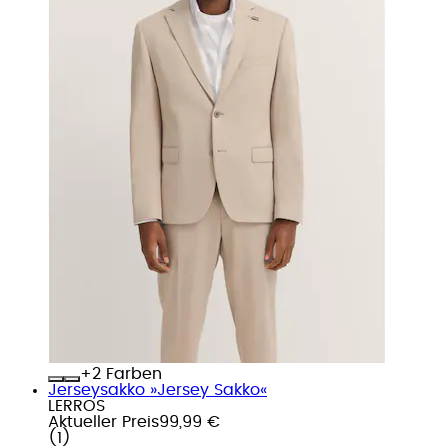
+
Farben
Jerseysakko »Jersey Sakko«
LERROS
Aktueller Preis
99,99 €
(
1
)