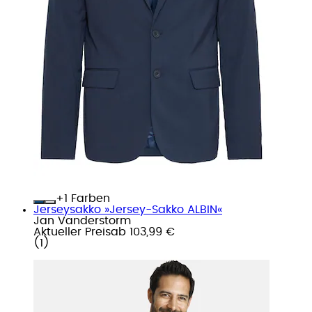
+
Farben
Jerseysakko »Jersey-Sakko ALBIN«
Jan Vanderstorm
Aktueller Preis
ab
103,99 €
(
1
)