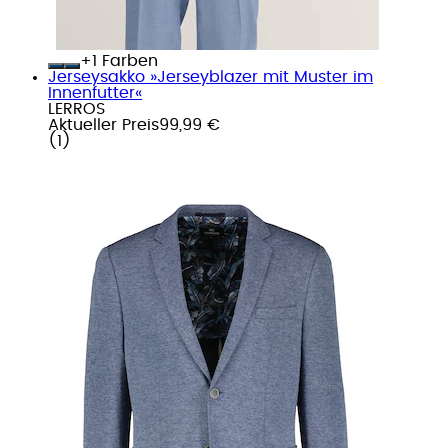
+
Farben
Jerseysakko »Jerseyblazer mit Muster im
Innenfutter«
LERROS
Aktueller Preis
99,99 €
(
1
)