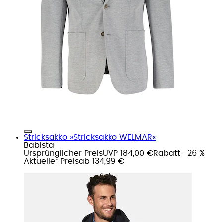
Stricksakko »Stricksakko WELMAR«
Babista
Ursprünglicher Preis
UVP 184,00 €
Rabatt
- 26 %
Aktueller Preis
ab
134,99 €