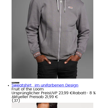
Sweatshirt , im unifarbenen Design
Fruit of the Loom
Ursprünglicher Preis
UVP 23,99 €
Rabatt
- 8 %
Aktueller Preis
ab
21,99 €
(
37
)