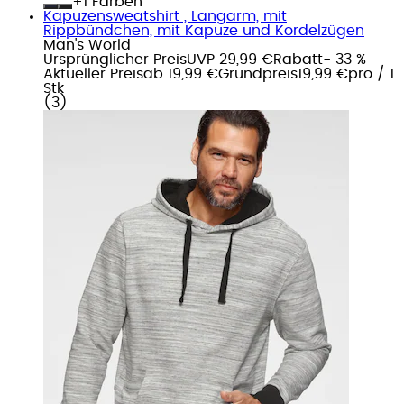
+
Farben
Kapuzensweatshirt , Langarm, mit
Rippbündchen, mit Kapuze und Kordelzügen
Man's World
Ursprünglicher Preis
UVP 29,99 €
Rabatt
- 33 %
Aktueller Preis
ab
19,99 €
Grundpreis
19,99 €
pro
/
1
Stk
(
3
)