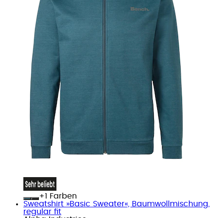
+
Farben
Sweatshirt »Basic Sweater«, Baumwollmischung,
regular fit