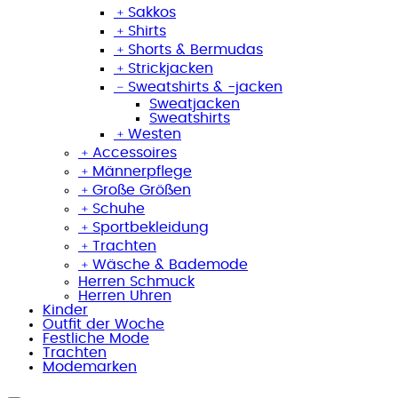
﹢
Sakkos
﹢
Shirts
﹢
Shorts & Bermudas
﹢
Strickjacken
﹣
Sweatshirts & -jacken
Sweatjacken
Sweatshirts
﹢
Westen
﹢
Accessoires
﹢
Männerpflege
﹢
Große Größen
﹢
Schuhe
﹢
Sportbekleidung
﹢
Trachten
﹢
Wäsche & Bademode
Herren Schmuck
Herren Uhren
Kinder
Outfit der Woche
Festliche Mode
Trachten
Modemarken