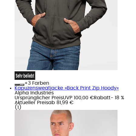
+
Farben
Kapuzensweatjacke »Back Print Zip Hoody«
Alpha Industries
Ursprünglicher Preis
UVP 100,00 €
Rabatt
- 18 %
Aktueller Preis
ab
81,99 €
(
1
)