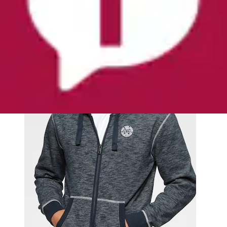
Ursprünglicher Preis
UVP 34,99 €
Rabatt
- 14 %
Aktueller Preis
ab
29,99 €
(
1
)