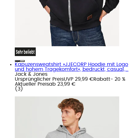
Kapuzensweatshirt »JJECORP Hoodie mit Logo
und hohem Tragekomfort«, bedruckt, casual,...
Jack & Jones
Ursprünglicher Preis
UVP 29,99 €
Rabatt
- 20 %
Aktueller Preis
ab
23,99 €
(
3
)