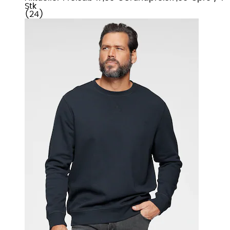
Stk
(
24
)