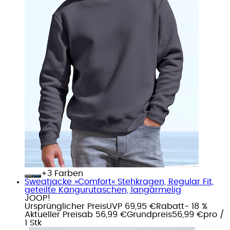
+
Farben
Sweatjacke »Comfort« Stehkragen, Regular Fit,
geteilte Kängurutaschen, langärmelig
JOOP!
Ursprünglicher Preis
UVP 69,95 €
Rabatt
- 18 %
Aktueller Preis
ab
56,99 €
Grundpreis
56,99 €
pro
/
1 Stk