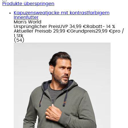
Produkte überspringen
Kapuzensweatjacke mit kontrastfarbigem
Innenfutter
Man's World
Ursprünglicher Preis
UVP 34,99 €
Rabatt
- 14 %
Aktueller Preis
ab
29,99 €
Grundpreis
29,99 €
pro
/
1 Stk
(
54
)