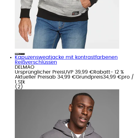
Kapuzensweatjacke mit kontrastfarbenen
Reißverschlüssen
DELMAO
Ursprünglicher Preis
UVP 39,99 €
Rabatt
- 12 %
Aktueller Preis
ab
34,99 €
Grundpreis
34,99 €
pro
/
1 Stk
(
2
)