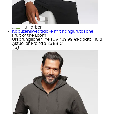
+
Farben
Kapuzensweatjacke mit Kängurutasche
Fruit of the Loom
Ursprünglicher Preis
UVP 39,99 €
Rabatt
- 10 %
Aktueller Preis
ab
35,99 €
(
5
)