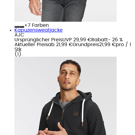
+
Farben
Kapuzensweatjacke
AJC
Ursprünglicher Preis
UVP 29,99 €
Rabatt
- 26 %
Aktueller Preis
ab
21,99 €
Grundpreis
21,99 €
pro
/
1
Stk
(
1
)