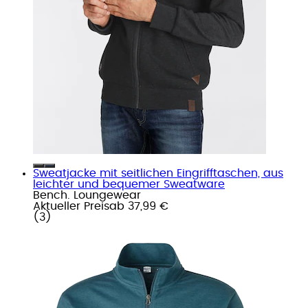
Sweatjacke mit seitlichen Eingrifftaschen, aus
leichter und bequemer Sweatware
Bench. Loungewear
Aktueller Preis
ab
37,99 €
(
3
)