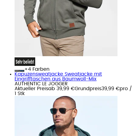
+
Farben
Kapuzensweatjacke Sweatjacke mit
Eingrifftaschen aus Baumwoll-Mix
AUTHENTIC LE JOGGER
Aktueller Preis
ab
39,99 €
Grundpreis
39,99 €
pro
/
1 Stk