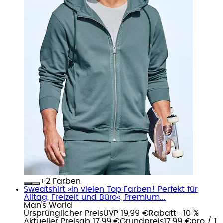
+
Farben
Sweatshirt »in vielen Top Farben! Perfekt für
Alltag, Freizeit und Büro«, Premium...
Man's World
Ursprünglicher Preis
UVP 19,99 €
Rabatt
- 10 %
Aktueller Preis
ab
17,99 €
Grundpreis
17,99 €
pro
/
1