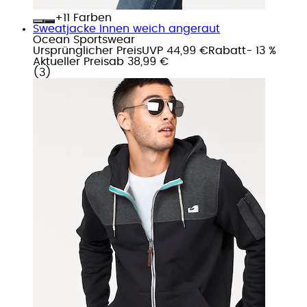
+
Farben
Sweatjacke Innen weich angeraut
Ocean Sportswear
Ursprünglicher Preis
UVP 44,99 €
Rabatt
- 13 %
Aktueller Preis
ab
38,99 €
(
3
)