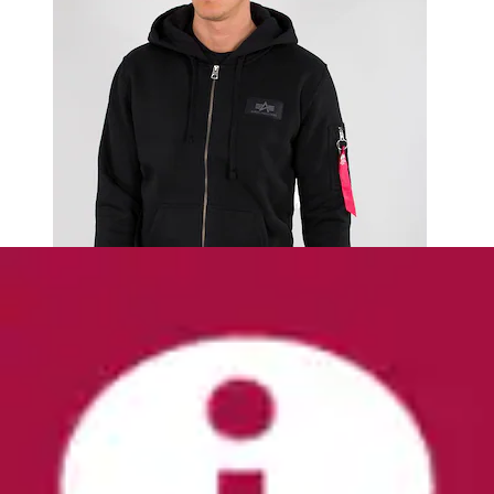
+
Farben
Kapuzensweatjacke mit markanten Nähten
H.I.S