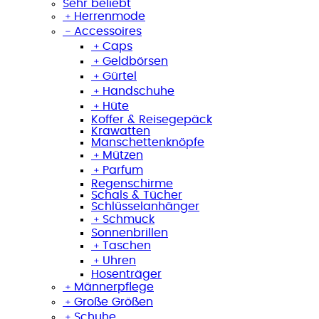
Sehr beliebt
﹢
Herrenmode
﹣
Accessoires
﹢
Caps
﹢
Geldbörsen
﹢
Gürtel
﹢
Handschuhe
﹢
Hüte
Koffer & Reisegepäck
Krawatten
Manschettenknöpfe
﹢
Mützen
﹢
Parfum
Regenschirme
Schals & Tücher
Schlüsselanhänger
﹢
Schmuck
Sonnenbrillen
﹢
Taschen
﹢
Uhren
Hosenträger
﹢
Männerpflege
﹢
Große Größen
﹢
Schuhe