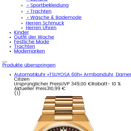
﹢
Sportbekleidung
﹢
Trachten
﹢
Wäsche & Bademode
Herren Schmuck
Herren Uhren
Kinder
Outfit der Woche
Festliche Mode
Trachten
Modemarken
Produkte überspringen
Automatikuhr »TSUYOSA 60h« Armbanduhr, Damenuh
Citizen
Ursprünglicher Preis
UVP 349,00 €
Rabatt
- 10 %
Aktueller Preis
310,99 €
(
1
)