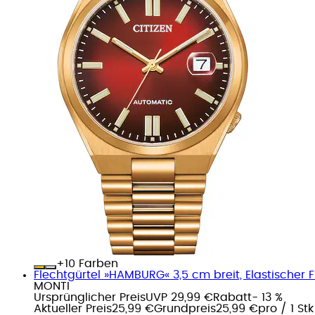
+
Farben
Flechtgürtel »HAMBURG« 3,5 cm breit, Elastischer 
MONTI
Ursprünglicher Preis
UVP 29,99 €
Rabatt
- 13 %
Aktueller Preis
25,99 €
Grundpreis
25,99 €
pro
/
1 Stk