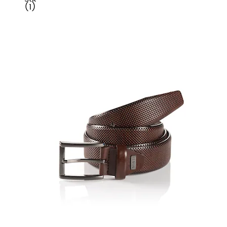
(
1
)