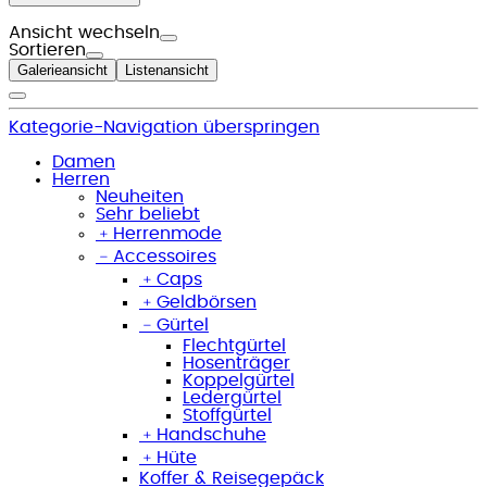
Ansicht wechseln
Sortieren
Galerieansicht
Listenansicht
Kategorie-Navigation überspringen
Damen
Herren
Neuheiten
Sehr beliebt
﹢
Herrenmode
﹣
Accessoires
﹢
Caps
﹢
Geldbörsen
﹣
Gürtel
Flechtgürtel
Hosenträger
Koppelgürtel
Ledergürtel
Stoffgürtel
﹢
Handschuhe
﹢
Hüte
Koffer & Reisegepäck