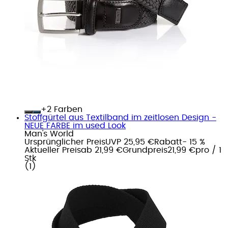
+
Farben
Stoffgürtel aus Textilband im zeitlosen Design -
NEUE FARBE im used Look
Man's World
Ursprünglicher Preis
UVP 25,95 €
Rabatt
- 15 %
Aktueller Preis
ab
21,99 €
Grundpreis
21,99 €
pro
/
1
Stk
(
1
)