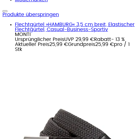
Produkte überspringen
Flechtgürtel »HAMBURG« 3,5 cm breit, Elastischer
Flechtgürtel, Casual-Business-Sportiv
MONTI
Ursprünglicher Preis
UVP 29,99 €
Rabatt
- 13 %
Aktueller Preis
25,99 €
Grundpreis
25,99 €
pro
/
1
Stk