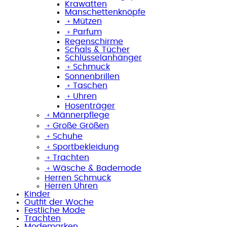
Krawatten
Manschettenknöpfe
﹢
Mützen
﹢
Parfum
Regenschirme
Schals & Tücher
Schlüsselanhänger
﹢
Schmuck
Sonnenbrillen
﹢
Taschen
﹢
Uhren
Hosenträger
﹢
Männerpflege
﹢
Große Größen
﹢
Schuhe
﹢
Sportbekleidung
﹢
Trachten
﹢
Wäsche & Bademode
Herren Schmuck
Herren Uhren
Kinder
Outfit der Woche
Festliche Mode
Trachten
Modemarken