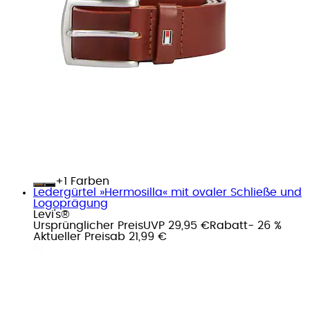
+
Farben
Ledergürtel »Hermosilla« mit ovaler Schließe und
Logoprägung
Levi's®
Ursprünglicher Preis
UVP 29,95 €
Rabatt
- 26 %
Aktueller Preis
ab
21,99 €