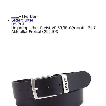
+
Farben
Ledergürtel
Levi's®
Ursprünglicher Preis
UVP 39,95 €
Rabatt
- 24 %
Aktueller Preis
ab
29,99 €