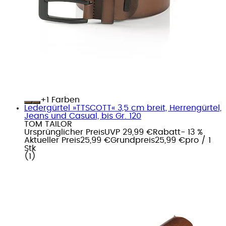
+
Farben
Ledergürtel »TTSCOTT« 3,5 cm breit, Herrengürtel,
Jeans und Casual, bis Gr. 120
TOM TAILOR
Ursprünglicher Preis
UVP 29,99 €
Rabatt
- 13 %
Aktueller Preis
25,99 €
Grundpreis
25,99 €
pro
/
1
Stk
(
1
)