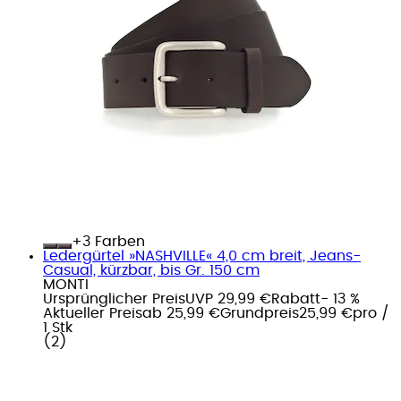
+
Farben
Ledergürtel »NASHVILLE« 4,0 cm breit, Jeans-
Casual, kürzbar, bis Gr. 150 cm
MONTI
Ursprünglicher Preis
UVP 29,99 €
Rabatt
- 13 %
Aktueller Preis
ab
25,99 €
Grundpreis
25,99 €
pro
/
1 Stk
(
2
)