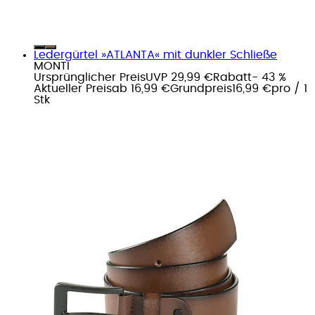
Ledergürtel »ATLANTA« mit dunkler Schließe
MONTI
Ursprünglicher Preis
UVP 29,99 €
Rabatt
- 43 %
Aktueller Preis
ab
16,99 €
Grundpreis
16,99 €
pro
/
1
Stk