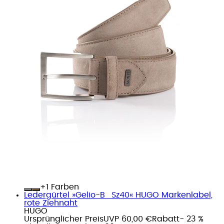
+
Farben
Ledergürtel »Gelio-B_Sz40« HUGO Markenlabel,
rote Ziehnaht
HUGO
Ursprünglicher Preis
UVP 60,00 €
Rabatt
- 23 %