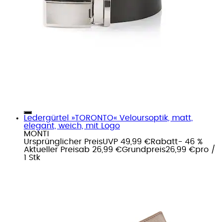
Ledergürtel »TORONTO« Veloursoptik, matt,
elegant, weich, mit Logo
MONTI
Ursprünglicher Preis
UVP 49,99 €
Rabatt
- 46 %
Aktueller Preis
ab
26,99 €
Grundpreis
26,99 €
pro
/
1 Stk