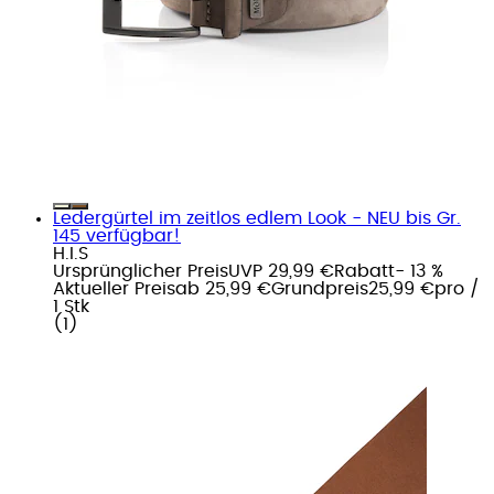
Ledergürtel im zeitlos edlem Look - NEU bis Gr.
145 verfügbar!
H.I.S
Ursprünglicher Preis
UVP 29,99 €
Rabatt
- 13 %
Aktueller Preis
ab
25,99 €
Grundpreis
25,99 €
pro
/
1 Stk
(
1
)