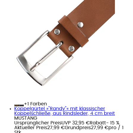
+
Farben
Koppelgürtel »"Randy"« mit klassischer
Koppelschließe, aus Rindsleder, 4 cm breit
MUSTANG
Ursprünglicher Preis
UVP 32,95 €
Rabatt
- 15 %
Aktueller Preis
27,99 €
Grundpreis
27,99 €
pro
/
1
Stk