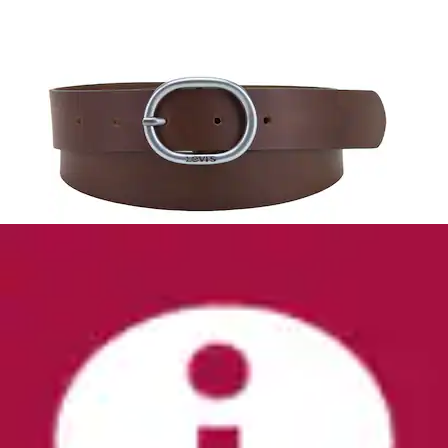
Ledergürtel »JACESPO BELT NOOS«
Jack & Jones
Ursprünglicher Preis
UVP 24,99 €
Rabatt
- 24 %