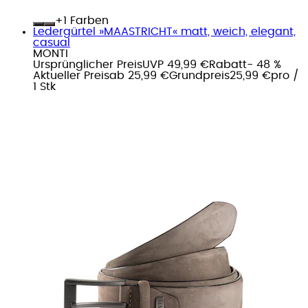
+
Farben
Ledergürtel »MAASTRICHT« matt, weich, elegant,
casual
MONTI
Ursprünglicher Preis
UVP 49,99 €
Rabatt
- 48 %
Aktueller Preis
ab
25,99 €
Grundpreis
25,99 €
pro
/
1 Stk