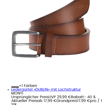
+
Farben
Ledergürtel »DUBLIN« mit Lochstruktur
MONTI
Ursprünglicher Preis
UVP 29,99 €
Rabatt
- 40 %
Aktueller Preis
ab
17,99 €
Grundpreis
17,99 €
pro
/
1
Stk