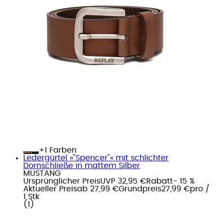
+
Farben
Ledergürtel »"Spencer"« mit schlichter
Dornschließe in mattem Silber
MUSTANG
Ursprünglicher Preis
UVP 32,95 €
Rabatt
- 15 %
Aktueller Preis
ab
27,99 €
Grundpreis
27,99 €
pro
/
1 Stk
(
1
)