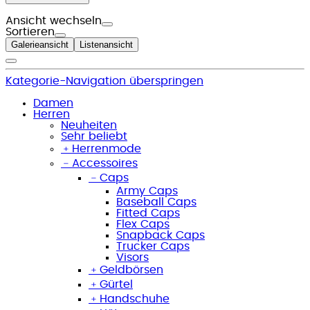
Ansicht wechseln
Sortieren
Galerieansicht
Listenansicht
Kategorie-Navigation überspringen
Damen
Herren
Neuheiten
Sehr beliebt
﹢
Herrenmode
﹣
Accessoires
﹣
Caps
Army Caps
Baseball Caps
Fitted Caps
Flex Caps
Snapback Caps
Trucker Caps
Visors
﹢
Geldbörsen
﹢
Gürtel
﹢
Handschuhe