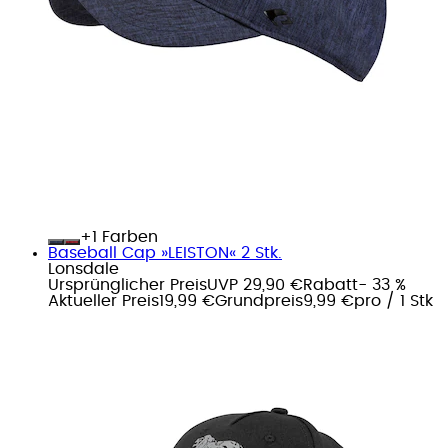
+
Farben
Baseball Cap »LEISTON« 2 Stk.
Lonsdale
Ursprünglicher Preis
UVP 29,90 €
Rabatt
- 33 %
Aktueller Preis
19,99 €
Grundpreis
9,99 €
pro
/
1 Stk