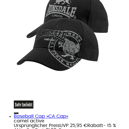
Baseball Cap »CA Cap«
camel active
Ursprünglicher Preis
UVP 25,95 €
Rabatt
- 15 %