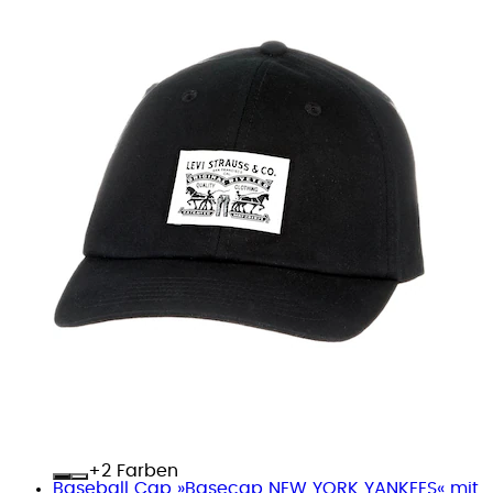
+
Farben
Baseball Cap »Basecap NEW YORK YANKEES« mit