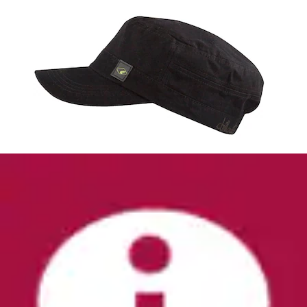
+
Farben
Baseball Cap »Kody-PL« im Tucker Style, mit
HUGO Patch, unisex
HUGO
Ursprünglicher Preis
UVP 40,00 €
Rabatt
- 20 %
Aktueller Preis
31,99 €