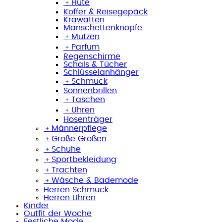
﹢
Hüte
Koffer & Reisegepäck
Krawatten
Manschettenknöpfe
﹢
Mützen
﹢
Parfum
Regenschirme
Schals & Tücher
Schlüsselanhänger
﹢
Schmuck
Sonnenbrillen
﹢
Taschen
﹢
Uhren
Hosenträger
﹢
Männerpflege
﹢
Große Größen
﹢
Schuhe
﹢
Sportbekleidung
﹢
Trachten
﹢
Wäsche & Bademode
Herren Schmuck
Herren Uhren
Kinder
Outfit der Woche
Festliche Mode