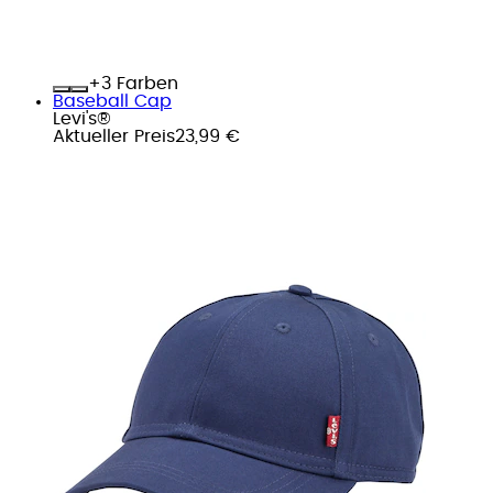
+
Farben
Baseball Cap
Levi's®
Aktueller Preis
23,99 €