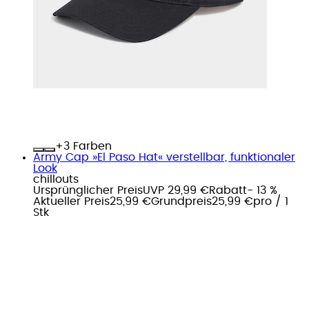
+
Farben
Army Cap »El Paso Hat« verstellbar, funktionaler
Look
chillouts
Ursprünglicher Preis
UVP 29,99 €
Rabatt
- 13 %
Aktueller Preis
25,99 €
Grundpreis
25,99 €
pro
/
1
Stk