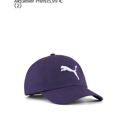
Aktueller Preis
15,99 €
(
2
)