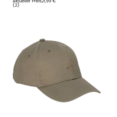
Aktueller Preis
21,99 €
(
2
)