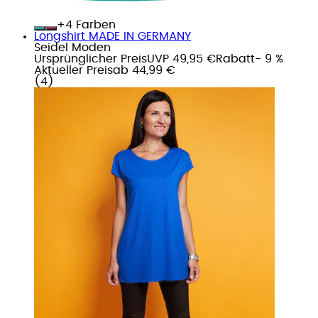
+
Farben
Longshirt MADE IN GERMANY
Seidel Moden
Ursprünglicher Preis
UVP 49,95 €
Rabatt
- 9 %
Aktueller Preis
ab
44,99 €
(
4
)