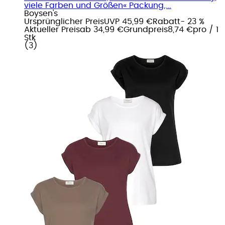
viele Farben und Größen« Packung,...
Boysen's
Ursprünglicher Preis
UVP 45,99 €
Rabatt
- 23 %
Aktueller Preis
ab
34,99 €
Grundpreis
8,74 €
pro
/
1
Stk
(
3
)