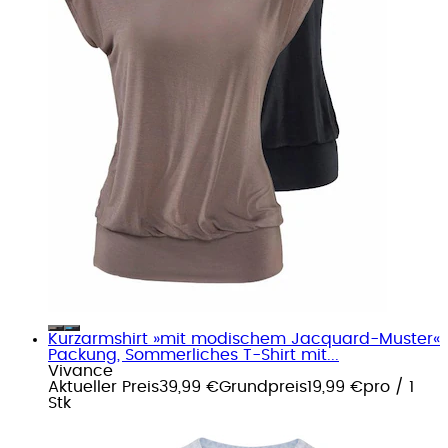
Kurzarmshirt »mit modischem Jacquard-Muster«
Packung, Sommerliches T-Shirt mit...
Vivance
Aktueller Preis
39,99 €
Grundpreis
19,99 €
pro
/
1
Stk