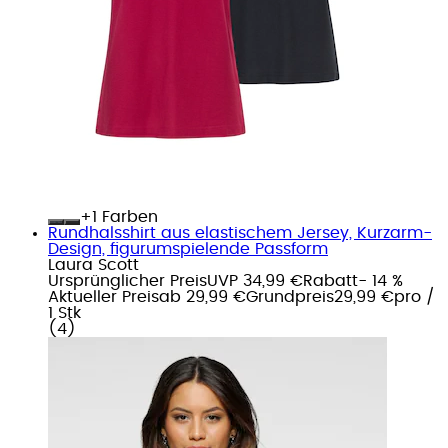
+
Farben
Rundhalsshirt aus elastischem Jersey, Kurzarm-
Design, figurumspielende Passform
Laura Scott
Ursprünglicher Preis
UVP 34,99 €
Rabatt
- 14 %
Aktueller Preis
ab
29,99 €
Grundpreis
29,99 €
pro
/
1 Stk
(
4
)