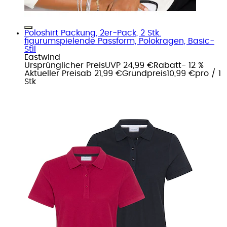
Poloshirt Packung, 2er-Pack, 2 Stk.
figurumspielende Passform, Polokragen, Basic-
Stil
Eastwind
Ursprünglicher Preis
UVP 24,99 €
Rabatt
- 12 %
Aktueller Preis
ab
21,99 €
Grundpreis
10,99 €
pro
/
1
Stk