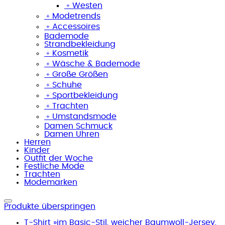
﹢
Westen
﹢
Modetrends
﹢
Accessoires
Bademode
Strandbekleidung
﹢
Kosmetik
﹢
Wäsche & Bademode
﹢
Große Größen
﹢
Schuhe
﹢
Sportbekleidung
﹢
Trachten
﹢
Umstandsmode
Damen Schmuck
Damen Uhren
Herren
Kinder
Outfit der Woche
Festliche Mode
Trachten
Modemarken
Produkte überspringen
T-Shirt »im Basic-Stil, weicher Baumwoll-Jersey,