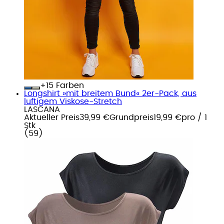
+
Farben
Longshirt »mit breitem Bund« 2er-Pack, aus
luftigem Viskose-Stretch
LASCANA
Aktueller Preis
39,99 €
Grundpreis
19,99 €
pro
/
1
Stk
(
59
)