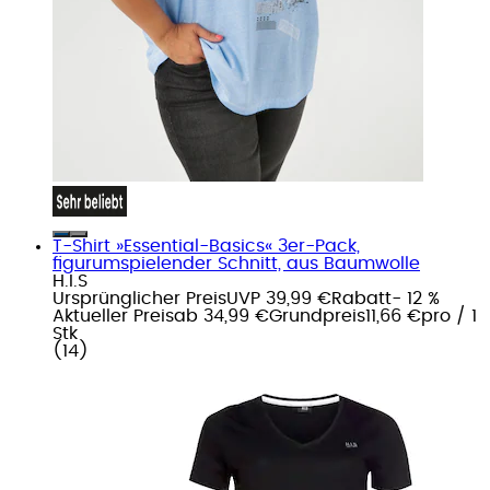
T-Shirt »Essential-Basics« 3er-Pack,
figurumspielender Schnitt, aus Baumwolle
H.I.S
Ursprünglicher Preis
UVP 39,99 €
Rabatt
- 12 %
Aktueller Preis
ab
34,99 €
Grundpreis
11,66 €
pro
/
1
Stk
(
14
)