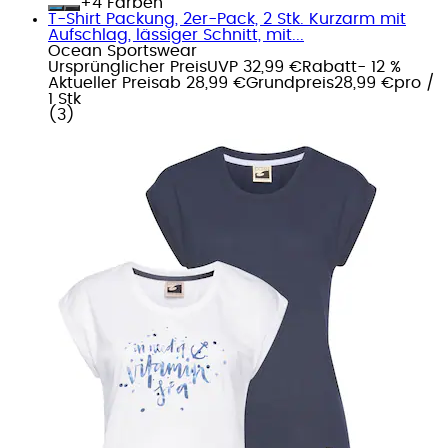
+
Farben
T-Shirt Packung, 2er-Pack, 2 Stk. Kurzarm mit
Aufschlag, lässiger Schnitt, mit...
Ocean Sportswear
Ursprünglicher Preis
UVP 32,99 €
Rabatt
- 12 %
Aktueller Preis
ab
28,99 €
Grundpreis
28,99 €
pro
/
1 Stk
(
3
)