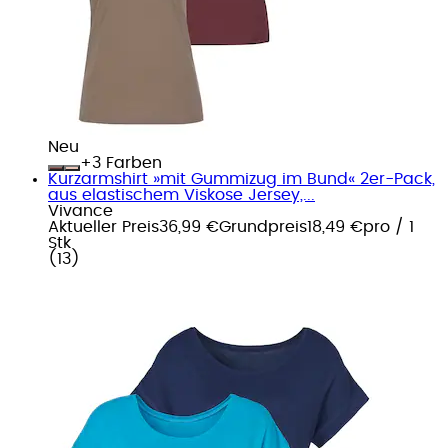
Neu
+
Farben
Kurzarmshirt »mit Gummizug im Bund« 2er-Pack,
aus elastischem Viskose Jersey,...
Vivance
Aktueller Preis
36,99 €
Grundpreis
18,49 €
pro
/
1
Stk
(
13
)