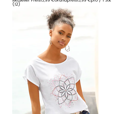
Aktueller Preis
13,99 €
Grundpreis
13,99 €
pro
/
1 Stk
(
12
)