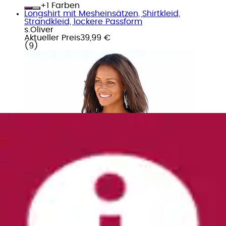
+
Farben
Longshirt mit Mesheinsätzen, Shirtkleid,
Strandkleid, lockere Passform
s.Oliver
Aktueller Preis
39,99 €
(
9
)