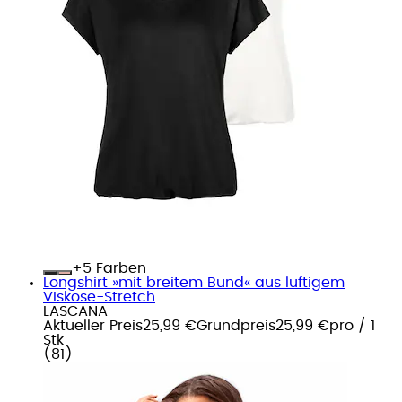
+
Farben
Longshirt »mit breitem Bund« aus luftigem
Viskose-Stretch
LASCANA
Aktueller Preis
25,99 €
Grundpreis
25,99 €
pro
/
1
Stk
(
81
)