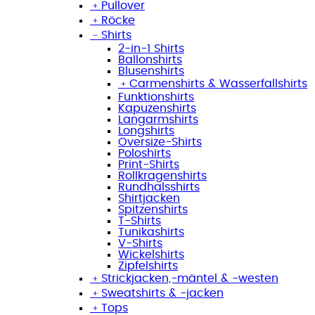
﹢
Pullover
﹢
Röcke
﹣
Shirts
2-in-1 Shirts
Ballonshirts
Blusenshirts
﹢
Carmenshirts & Wasserfallshirts
Funktionshirts
Kapuzenshirts
Langarmshirts
Longshirts
Oversize-Shirts
Poloshirts
Print-Shirts
Rollkragenshirts
Rundhalsshirts
Shirtjacken
Spitzenshirts
T-Shirts
Tunikashirts
V-Shirts
Wickelshirts
Zipfelshirts
﹢
Strickjacken,-mäntel & -westen
﹢
Sweatshirts & -jacken
﹢
Tops