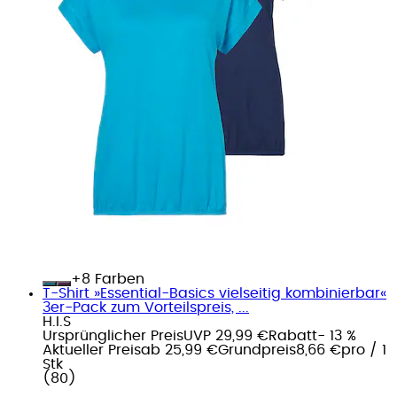
+
Farben
T-Shirt »Essential-Basics vielseitig kombinierbar«
3er-Pack zum Vorteilspreis, ...
H.I.S
Ursprünglicher Preis
UVP 29,99 €
Rabatt
- 13 %
Aktueller Preis
ab
25,99 €
Grundpreis
8,66 €
pro
/
1
Stk
(
80
)