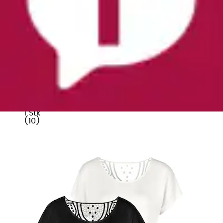
Kurzarmshirt »mit Spitzeneinsatz am Rücken«
2er-Pack, aus elastischem Viskose-Jersey,...
Vivance
Aktueller Preis
ab
39,99 €
Grundpreis
19,99 €
pro
/
1 Stk
(
10
)