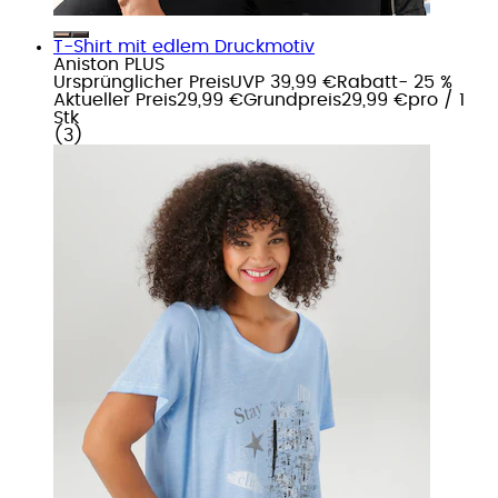
T-Shirt mit edlem Druckmotiv
Aniston PLUS
Ursprünglicher Preis
UVP 39,99 €
Rabatt
- 25 %
Aktueller Preis
29,99 €
Grundpreis
29,99 €
pro
/
1
Stk
(
3
)