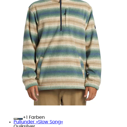
+
Farben
Pullunder »Slow Song«
Quiksilver