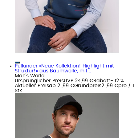
Pullunder »Neue Kollektion! Highlight mit
Struktur!« aus Baumwolle, mit...
Man's World
Ursprünglicher Preis
UVP 24,99 €
Rabatt
- 12 %
Aktueller Preis
ab
21,99 €
Grundpreis
21,99 €
pro
/
1
Stk