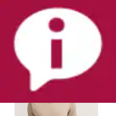
+
Farben
Pullunder »Regular Fit« mit V-Ausschnitt aus
Baumwolle-Kaschmir
bugatti
Ursprünglicher Preis
UVP 79,99 €
Rabatt
- 25 %
Aktueller Preis
ab
59,99 €