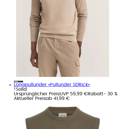
Longpullunder »Pullunder SDRick«
!Solid
Ursprünglicher Preis
UVP 59,99 €
Rabatt
- 30 %
Aktueller Preis
ab
41,99 €