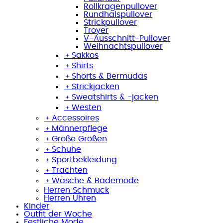
Rollkragenpullover
Rundhalspullover
Strickpullover
Troyer
V-Ausschnitt-Pullover
Weihnachtspullover
﹢
Sakkos
﹢
Shirts
﹢
Shorts & Bermudas
﹢
Strickjacken
﹢
Sweatshirts & -jacken
﹢
Westen
﹢
Accessoires
﹢
Männerpflege
﹢
Große Größen
﹢
Schuhe
﹢
Sportbekleidung
﹢
Trachten
﹢
Wäsche & Bademode
Herren Schmuck
Herren Uhren
Kinder
Outfit der Woche
Festliche Mode