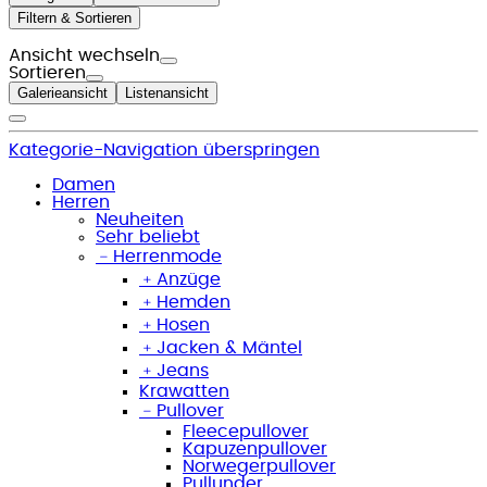
Filtern & Sortieren
Ansicht wechseln
Sortieren
Galerieansicht
Listenansicht
Kategorie-Navigation überspringen
Damen
Herren
Neuheiten
Sehr beliebt
﹣
Herrenmode
﹢
Anzüge
﹢
Hemden
﹢
Hosen
﹢
Jacken & Mäntel
﹢
Jeans
Krawatten
﹣
Pullover
Fleecepullover
Kapuzenpullover
Norwegerpullover
Pullunder