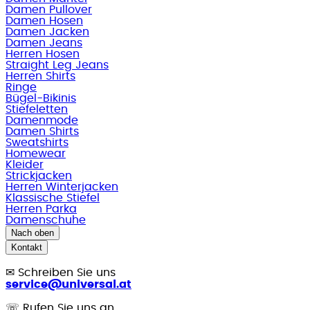
Damen Pullover
Damen Hosen
Damen Jacken
Damen Jeans
Herren Hosen
Straight Leg Jeans
Herren Shirts
Ringe
Bügel-Bikinis
Stiefeletten
Damenmode
Damen Shirts
Sweatshirts
Homewear
Kleider
Strickjacken
Herren Winterjacken
Klassische Stiefel
Herren Parka
Damenschuhe
Nach oben
Kontakt
✉
Schreiben Sie uns
service@universal.at
☏
Rufen Sie uns an