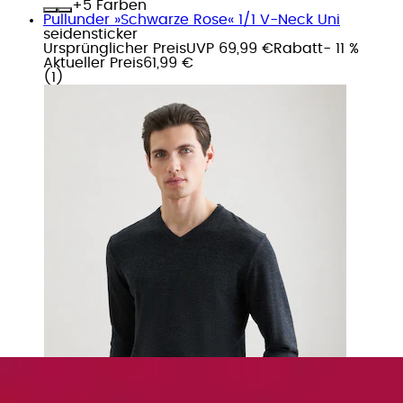
+
Farben
Pullunder »Schwarze Rose« 1/1 V-Neck Uni
seidensticker
Ursprünglicher Preis
UVP 69,99 €
Rabatt
- 11 %
Aktueller Preis
61,99 €
(
1
)