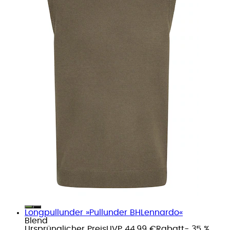
Longpullunder »Pullunder BHLennardo«
Blend
Ursprünglicher Preis
UVP 44,99 €
Rabatt
- 35 %