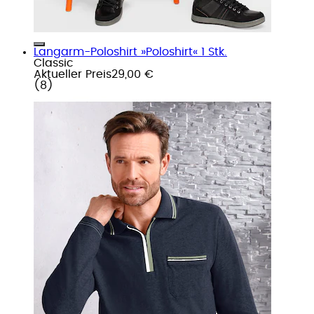
Langarm-Poloshirt »Poloshirt« 1 Stk.
Classic
Aktueller Preis
29,00 €
(
8
)