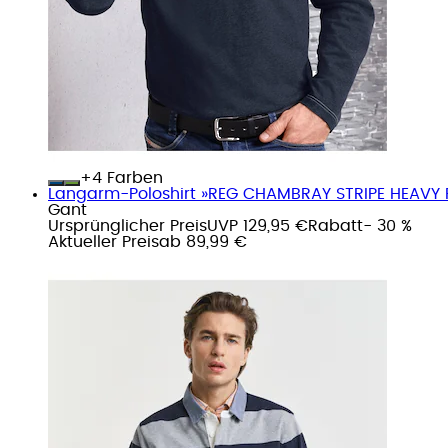
+
Farben
Langarm-Poloshirt »REG CHAMBRAY STRIPE HEAVY
Gant
Ursprünglicher Preis
UVP 129,95 €
Rabatt
- 30 %
Aktueller Preis
ab
89,99 €