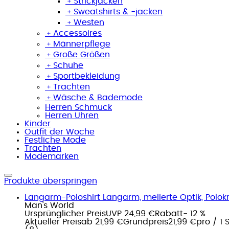
﹢
Strickjacken
﹢
Sweatshirts & -jacken
﹢
Westen
﹢
Accessoires
﹢
Männerpflege
﹢
Große Größen
﹢
Schuhe
﹢
Sportbekleidung
﹢
Trachten
﹢
Wäsche & Bademode
Herren Schmuck
Herren Uhren
Kinder
Outfit der Woche
Festliche Mode
Trachten
Modemarken
Produkte überspringen
Langarm-Poloshirt Langarm, melierte Optik, Polo
Man's World
Ursprünglicher Preis
UVP 24,99 €
Rabatt
- 12 %
Aktueller Preis
ab
21,99 €
Grundpreis
21,99 €
pro
/
1 