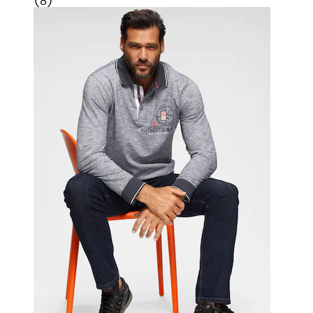
(
8
)