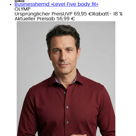
Businesshemd »Level Five body fit«
OLYMP
Ursprünglicher Preis
UVP 69,95 €
Rabatt
- 18 %
Aktueller Preis
ab
56,99 €