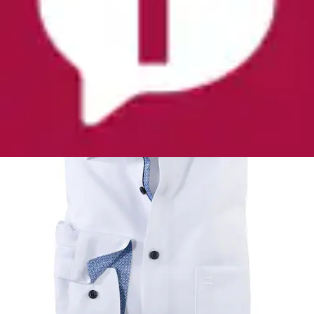
Aktueller Preis
ab
56,99 €
(
1
)