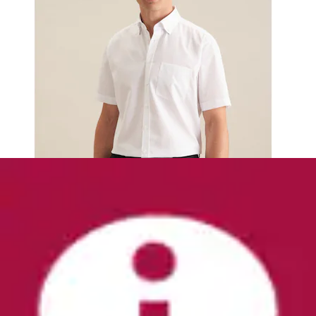
Businesshemd »Luxor comfort fit«
OLYMP
Ursprünglicher Preis
UVP 69,95 €
Rabatt
- 18 %