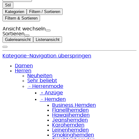
Stil
Kategorien
Filtern / Sortieren
Filtern & Sortieren
Ansicht wechseln
Sortieren
Galerieansicht
Listenansicht
Kategorie-Navigation überspringen
Damen
Herren
Neuheiten
Sehr beliebt
﹣
Herrenmode
﹢
Anzüge
﹣
Hemden
Business Hemden
Flanellhemden
Hawaiihemden
Jeanshemden
Karohemden
Leinenhemden
Smokinghemden