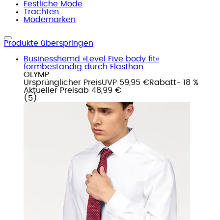
Festliche Mode
Trachten
Modemarken
Produkte überspringen
Businesshemd »Level Five body fit«
formbeständig durch Elasthan
OLYMP
Ursprünglicher Preis
UVP 59,95 €
Rabatt
- 18 %
Aktueller Preis
ab
48,99 €
(
5
)