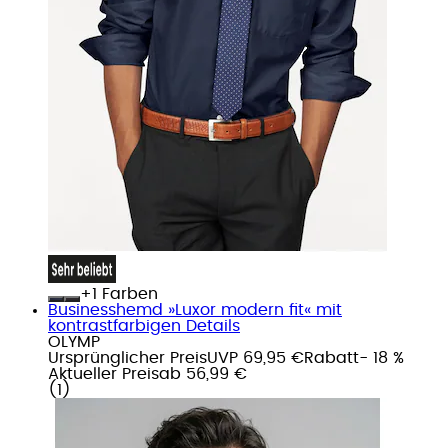
+
Farben
Businesshemd »Luxor modern fit« mit
kontrastfarbigen Details
OLYMP
Ursprünglicher Preis
UVP 69,95 €
Rabatt
- 18 %
Aktueller Preis
ab
56,99 €
(
1
)