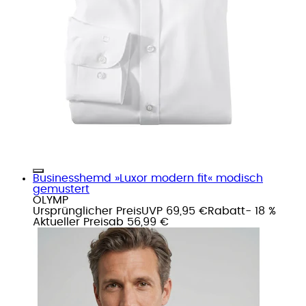
Businesshemd »Luxor modern fit« modisch
gemustert
OLYMP
Ursprünglicher Preis
UVP 69,95 €
Rabatt
- 18 %
Aktueller Preis
ab
56,99 €