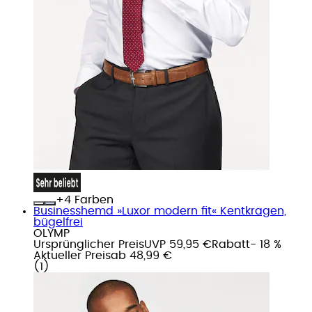
+
Farben
Businesshemd »Luxor modern fit« Kentkragen,
bügelfrei
OLYMP
Ursprünglicher Preis
UVP 59,95 €
Rabatt
- 18 %
Aktueller Preis
ab
48,99 €
(
1
)