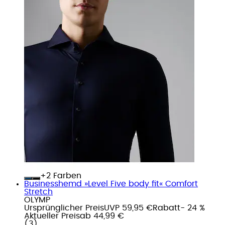
+
Farben
Businesshemd »Level Five body fit« Comfort
Stretch
OLYMP
Ursprünglicher Preis
UVP 59,95 €
Rabatt
- 24 %
Aktueller Preis
ab
44,99 €
(
3
)