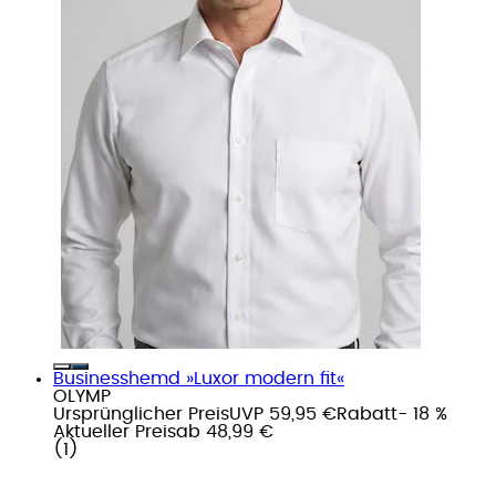
Businesshemd »Luxor modern fit«
OLYMP
Ursprünglicher Preis
UVP 59,95 €
Rabatt
- 18 %
Aktueller Preis
ab
48,99 €
(
1
)