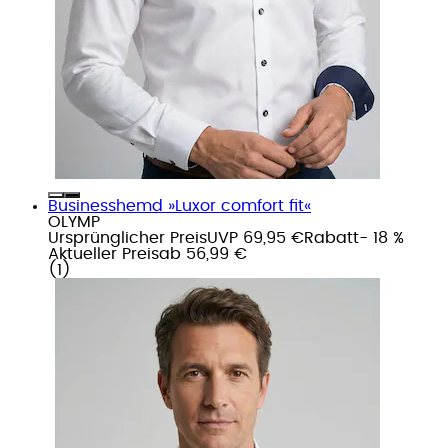
Businesshemd »Luxor comfort fit«
OLYMP
Ursprünglicher Preis
UVP 69,95 €
Rabatt
- 18 %
Aktueller Preis
ab
56,99 €
(
1
)