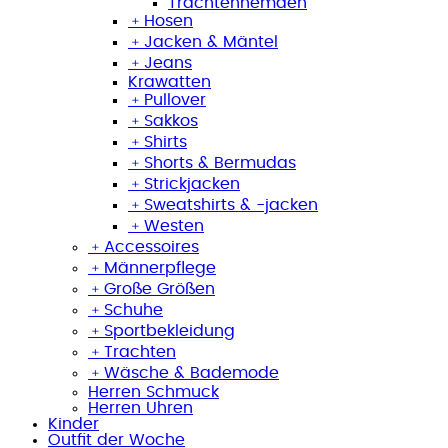
Trachtenhemden
﹢
Hosen
﹢
Jacken & Mäntel
﹢
Jeans
Krawatten
﹢
Pullover
﹢
Sakkos
﹢
Shirts
﹢
Shorts & Bermudas
﹢
Strickjacken
﹢
Sweatshirts & -jacken
﹢
Westen
﹢
Accessoires
﹢
Männerpflege
﹢
Große Größen
﹢
Schuhe
﹢
Sportbekleidung
﹢
Trachten
﹢
Wäsche & Bademode
Herren Schmuck
Herren Uhren
Kinder
Outfit der Woche