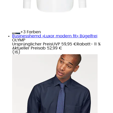
+
Farben
Businesshemd »Luxor modern fit« Bügelfrei
OLYMP
Ursprünglicher Preis
UVP 59,95 €
Rabatt
- 11 %
Aktueller Preis
ab
52,99 €
(
16
)