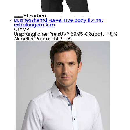
+
Farben
Businesshemd »Level Five body fit« mit
extralangem Arm
OLYMP
Ursprünglicher Preis
UVP 69,95 €
Rabatt
- 18 %
Aktueller Preis
ab
56,99 €