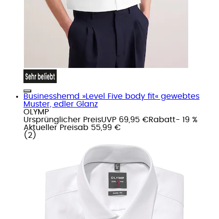
Businesshemd »Level Five body fit« gewebtes
Muster, edler Glanz
OLYMP
Ursprünglicher Preis
UVP 69,95 €
Rabatt
- 19 %
Aktueller Preis
ab
55,99 €
(
2
)