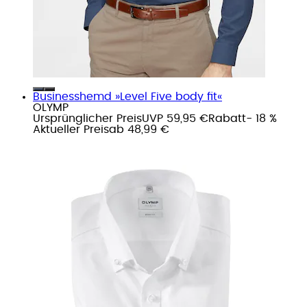
Businesshemd »Level Five body fit«
OLYMP
Ursprünglicher Preis
UVP 59,95 €
Rabatt
- 18 %
Aktueller Preis
ab
48,99 €