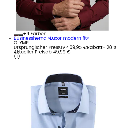
+
Farben
Businesshemd »Luxor modern fit«
OLYMP
Ursprünglicher Preis
UVP 69,95 €
Rabatt
- 28 %
Aktueller Preis
ab
49,99 €
(
1
)