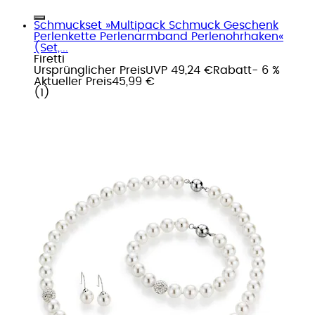
Schmuckset »Multipack Schmuck Geschenk
Perlenkette Perlenarmband Perlenohrhaken«
(Set,...
Firetti
Ursprünglicher Preis
UVP 49,24 €
Rabatt
- 6 %
Aktueller Preis
45,99 €
(
1
)