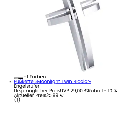
+
Farben
Fußkette »Moonlight Twin Bicolor«
Engelsrufer
Ursprünglicher Preis
UVP 29,00 €
Rabatt
- 10 %
Aktueller Preis
25,99 €
(
1
)