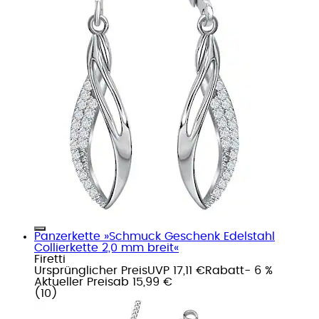
Panzerkette »Schmuck Geschenk Edelstahl
Collierkette 2,0 mm breit«
Firetti
Ursprünglicher Preis
UVP 17,11 €
Rabatt
- 6 %
Aktueller Preis
ab
15,99 €
(
10
)