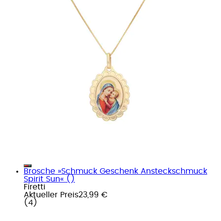
Brosche »Schmuck Geschenk Ansteckschmuck
Spirit Sun« ()
Firetti
Aktueller Preis
23,99 €
(
4
)