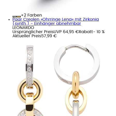
+
Farben
Paar Creolen »Ohrringe Lena« mit Zirkonia
(synth.) - Einhänger abnehmbar
LEONARDO
Ursprünglicher Preis
UVP 64,95 €
Rabatt
- 10 %
Aktueller Preis
57,99 €