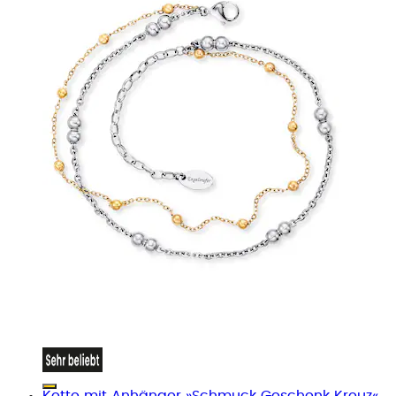
Kette mit Anhänger »Schmuck Geschenk Kreuz«