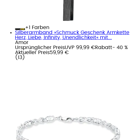
+
Farben
Silberarmband »Schmuck Geschenk Armkette
Herz, Liebe, Infinity, Unendlichkeit« mit...
Amor
Ursprünglicher Preis
UVP 99,99 €
Rabatt
- 40 %
Aktueller Preis
59,99 €
(
13
)