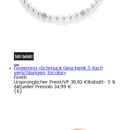
Fingerring »Schmuck Geschenk 3-fach
verschlungen, tricolor«
Firetti
Ursprünglicher Preis
UVP 36,92 €
Rabatt
- 5 %
Aktueller Preis
ab
34,99 €
(
6
)