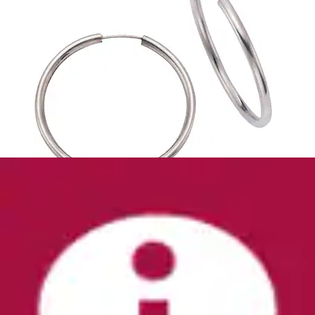
Paar Ohrstecker »Schmuck Geschenk
Ohrschmuck Blume, Glitzerohrstecker Silber 925«
mit...