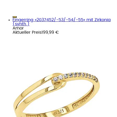
Fingerring »2037452/-53/-54/-55« mit Zirkonia
(synth.)
Amor
Aktueller Preis
199,99 €