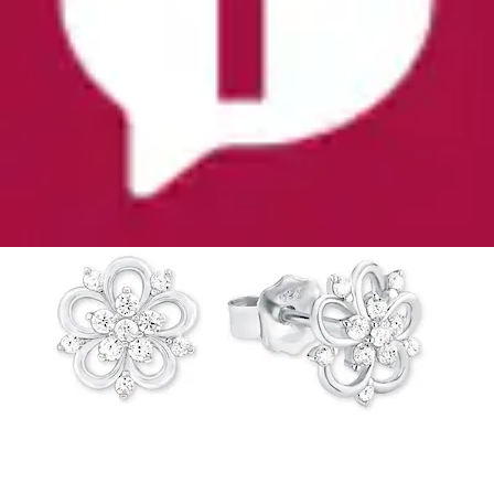
Amor
Aktueller Preis
29,99 €
(
2
)