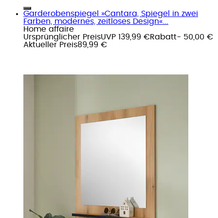
Garderobenspiegel »Cantara, Spiegel in zwei
Farben, modernes, zeitloses Design«...
Home affaire
Ursprünglicher Preis
UVP 139,99 €
Rabatt
- 50,00 €
Aktueller Preis
89,99 €