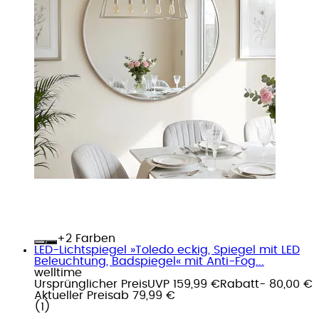
+
Farben
LED-Lichtspiegel »Toledo eckig, Spiegel mit LED
Beleuchtung, Badspiegel« mit Anti-Fog...
welltime
Ursprünglicher Preis
UVP 159,99 €
Rabatt
- 80,00 €
Aktueller Preis
ab
79,99 €
(
1
)