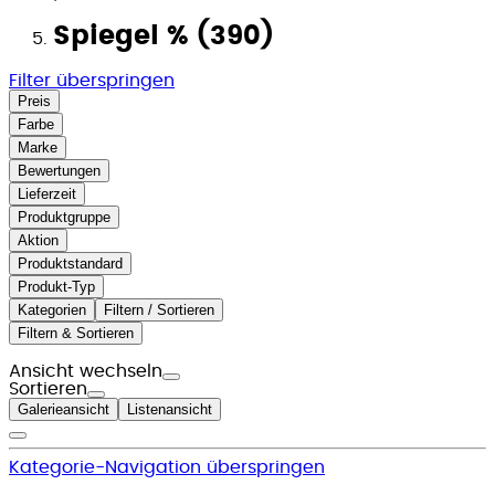
Spiegel % (390)
Filter überspringen
Preis
Farbe
Marke
Bewertungen
Lieferzeit
Produktgruppe
Aktion
Produktstandard
Produkt-Typ
Kategorien
Filtern / Sortieren
Filtern & Sortieren
Ansicht wechseln
Sortieren
Galerieansicht
Listenansicht
Kategorie-Navigation überspringen