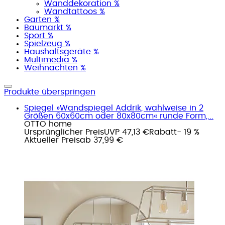
Wanddekoration %
Wandtattoos %
Garten %
Baumarkt %
Sport %
Spielzeug %
Haushaltsgeräte %
Multimedia %
Weihnachten %
Produkte überspringen
Spiegel »Wandspiegel Addrik, wahlweise in 2
Größen 60x60cm oder 80x80cm« runde Form,...
OTTO home
Ursprünglicher Preis
UVP 47,13 €
Rabatt
- 19 %
Aktueller Preis
ab
37,99 €