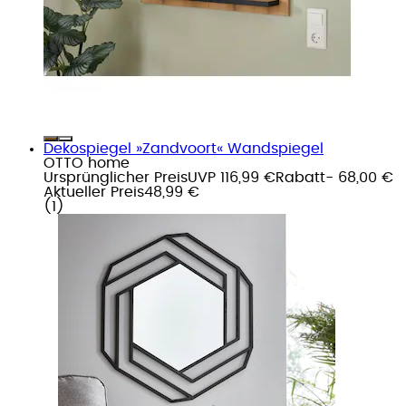
Dekospiegel »Zandvoort« Wandspiegel
OTTO home
Ursprünglicher Preis
UVP 116,99 €
Rabatt
- 68,00 €
Aktueller Preis
48,99 €
(
1
)