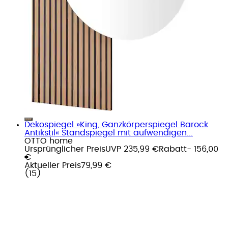
Dekospiegel »King, Ganzkörperspiegel Barock
Antikstil« Standspiegel mit aufwendigen...
OTTO home
Ursprünglicher Preis
UVP 235,99 €
Rabatt
- 156,00
€
Aktueller Preis
79,99 €
(
15
)