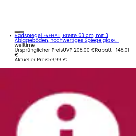
Badspiegel »REHAT, Breite 63 cm, mit 3
Ablageböden, hochwertiges Spiegelglas«...
welltime
Ursprünglicher Preis
UVP 208,00 €
Rabatt
- 148,01
€
Aktueller Preis
59,99 €