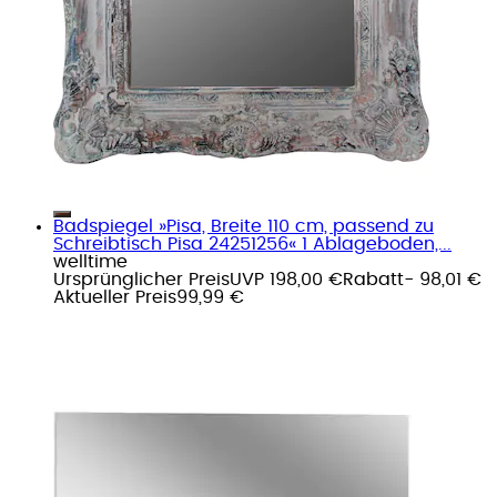
Badspiegel »Pisa, Breite 110 cm, passend zu
Schreibtisch Pisa 24251256« 1 Ablageboden,...
welltime
Ursprünglicher Preis
UVP 198,00 €
Rabatt
- 98,01 €
Aktueller Preis
99,99 €