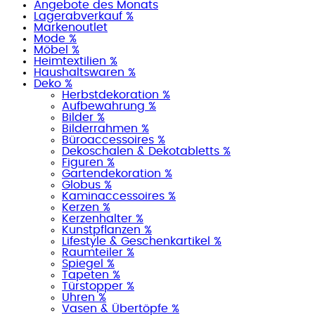
Angebote des Monats
Lagerabverkauf %
Markenoutlet
Mode %
Möbel %
Heimtextilien %
Haushaltswaren %
Deko %
Herbstdekoration %
Aufbewahrung %
Bilder %
Bilderrahmen %
Büroaccessoires %
Dekoschalen & Dekotabletts %
Figuren %
Gartendekoration %
Globus %
Kaminaccessoires %
Kerzen %
Kerzenhalter %
Kunstpflanzen %
Lifestyle & Geschenkartikel %
Raumteiler %
Spiegel %
Tapeten %
Türstopper %
Uhren %
Vasen & Übertöpfe %