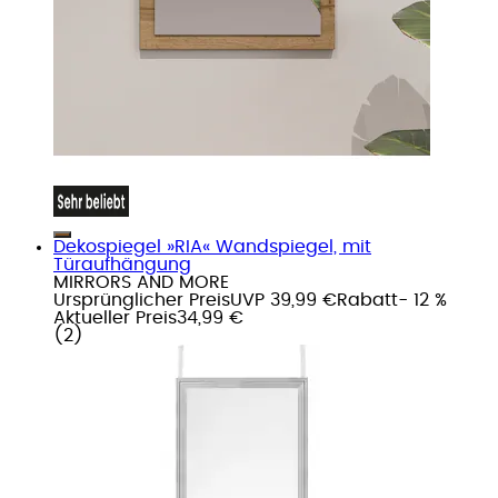
Dekospiegel »RIA« Wandspiegel, mit
Türaufhängung
MIRRORS AND MORE
Ursprünglicher Preis
UVP 39,99 €
Rabatt
- 12 %
Aktueller Preis
34,99 €
(
2
)