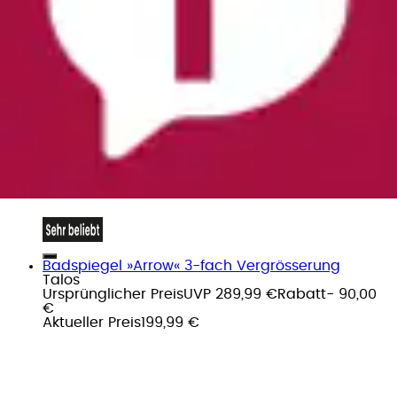
Badspiegel »Arrow« 3-fach Vergrösserung
Talos
Ursprünglicher Preis
UVP 289,99 €
Rabatt
- 90,00
€
Aktueller Preis
199,99 €