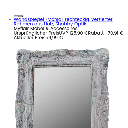
Wandspiegel »Monja« rechteckig, verzierter
Rahmen aus Holz, Shabby Optik
Myflair Möbel & Accessoires
Ursprünglicher Preis
UVP 125,90 €
Rabatt
- 70,91 €
Aktueller Preis
54,99 €