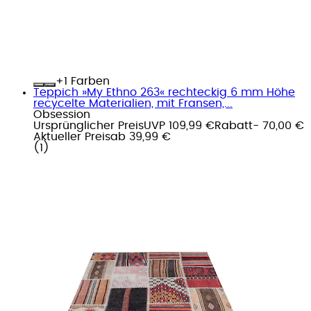
+
Farben
Teppich »My Ethno 263« rechteckig 6 mm Höhe
recycelte Materialien, mit Fransen,...
Obsession
Ursprünglicher Preis
UVP 109,99 €
Rabatt
- 70,00 €
Aktueller Preis
ab
39,99 €
(
1
)