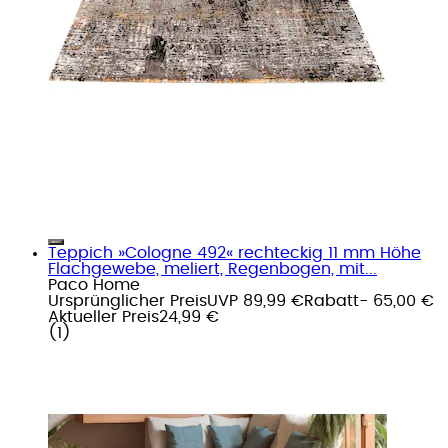
Teppich »Cologne 492« rechteckig 11 mm Höhe
Flachgewebe, meliert, Regenbogen, mit...
Paco Home
Ursprünglicher Preis
UVP 89,99 €
Rabatt
- 65,00 €
Aktueller Preis
24,99 €
(
1
)