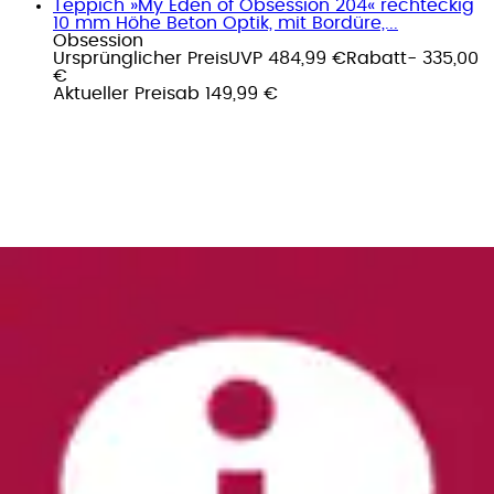
Teppich »My Eden of Obsession 204« rechteckig
10 mm Höhe Beton Optik, mit Bordüre,...
Obsession
Ursprünglicher Preis
UVP 484,99 €
Rabatt
- 335,00
€
Aktueller Preis
ab
149,99 €