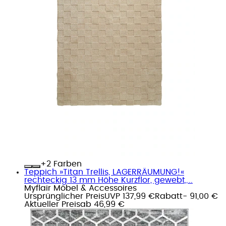
+
Farben
Teppich »Titan Trellis, LAGERRÄUMUNG!«
rechteckig 13 mm Höhe Kurzflor, gewebt,...
Myflair Möbel & Accessoires
Ursprünglicher Preis
UVP 137,99 €
Rabatt
- 91,00 €
Aktueller Preis
ab
46,99 €