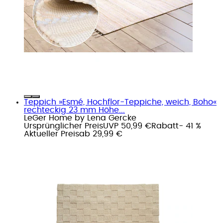
Teppich »Esmé, Hochflor-Teppiche, weich, Boho«
rechteckig 23 mm Höhe...
LeGer Home by Lena Gercke
Ursprünglicher Preis
UVP 50,99 €
Rabatt
- 41 %
Aktueller Preis
ab
29,99 €