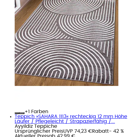
+
Farben
Teppich »SAHARA 1113« rechteckig 12 mm Höhe
Läufer / Pflegeleicht / Strapazierfähig /...
Ayyildiz Teppiche
Ursprünglicher Preis
UVP 74,23 €
Rabatt
- 42 %
Aktueller Preis
ab
42,99 €