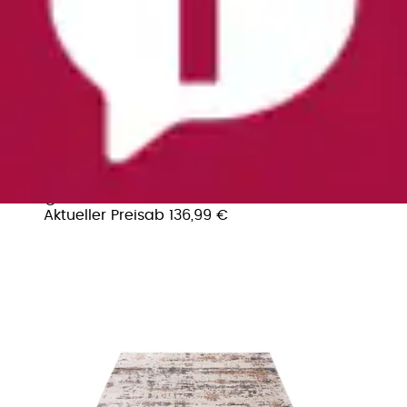
Teppich »My Jewel of Obsession 960« rechteckig
7 mm Höhe modernes abstraktes Design,...
Obsession
Ursprünglicher Preis
UVP 409,99 €
Rabatt
- 273,00
€
Aktueller Preis
ab
136,99 €