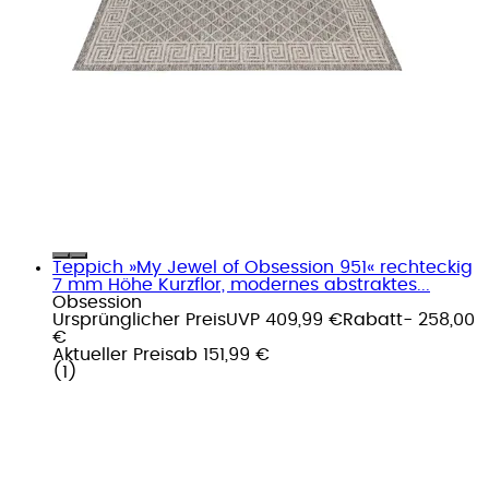
Teppich »My Jewel of Obsession 951« rechteckig
7 mm Höhe Kurzflor, modernes abstraktes...
Obsession
Ursprünglicher Preis
UVP 409,99 €
Rabatt
- 258,00
€
Aktueller Preis
ab
151,99 €
(
1
)