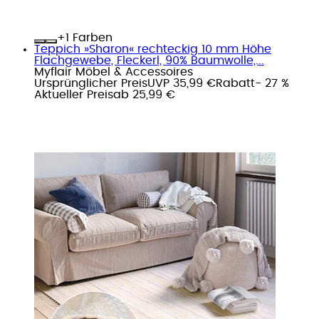
+
Farben
Teppich »Sharon« rechteckig 10 mm Höhe
Flachgewebe, Fleckerl, 90% Baumwolle,...
Myflair Möbel & Accessoires
Ursprünglicher Preis
UVP 35,99 €
Rabatt
- 27 %
Aktueller Preis
ab
25,99 €