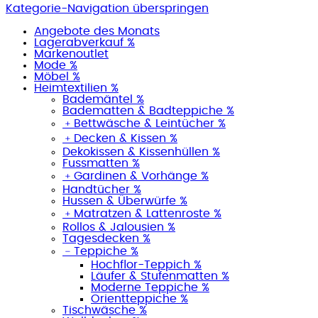
Kategorie-Navigation überspringen
Angebote des Monats
Lagerabverkauf %
Markenoutlet
Mode %
Möbel %
Heimtextilien %
Bademäntel %
Badematten & Badteppiche %
﹢
Bettwäsche & Leintücher %
﹢
Decken & Kissen %
Dekokissen & Kissenhüllen %
Fussmatten %
﹢
Gardinen & Vorhänge %
Handtücher %
Hussen & Überwürfe %
﹢
Matratzen & Lattenroste %
Rollos & Jalousien %
Tagesdecken %
﹣
Teppiche %
Hochflor-Teppich %
Läufer & Stufenmatten %
Moderne Teppiche %
Orientteppiche %
Tischwäsche %