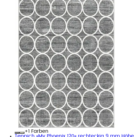
+
Farben
Teppich »My Phoenix 120« rechteckig 9 mm Höhe