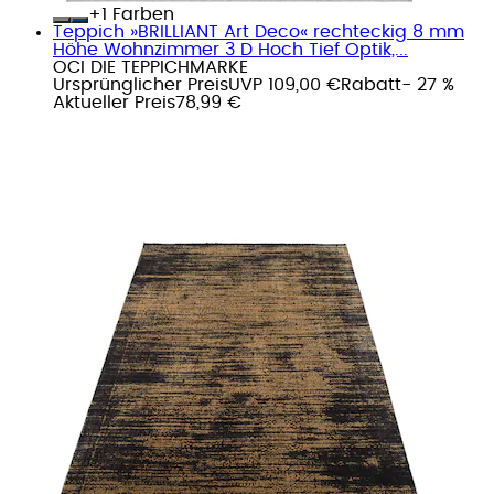
+
Farben
Teppich »BRILLIANT Art Deco« rechteckig 8 mm
Höhe Wohnzimmer 3 D Hoch Tief Optik,...
OCI DIE TEPPICHMARKE
Ursprünglicher Preis
UVP 109,00 €
Rabatt
- 27 %
Aktueller Preis
78,99 €