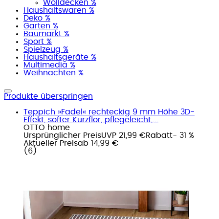
Wolldecken %
Haushaltswaren %
Deko %
Garten %
Baumarkt %
Sport %
Spielzeug %
Haushaltsgeräte %
Multimedia %
Weihnachten %
Produkte überspringen
Teppich »Fadel« rechteckig 9 mm Höhe 3D-
Effekt, softer Kurzflor, pflegeleicht,...
OTTO home
Ursprünglicher Preis
UVP 21,99 €
Rabatt
- 31 %
Aktueller Preis
ab
14,99 €
(
6
)