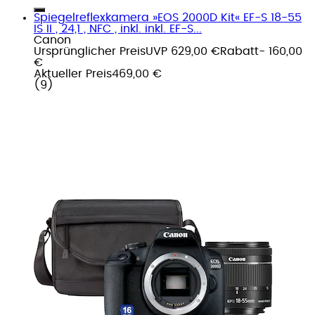
Spiegelreflexkamera »EOS 2000D Kit« EF-S 18-55
IS II , 24,1 , NFC , inkl. inkl. EF-S...
Canon
Ursprünglicher Preis
UVP 629,00 €
Rabatt
- 160,00
€
Aktueller Preis
469,00 €
(
9
)