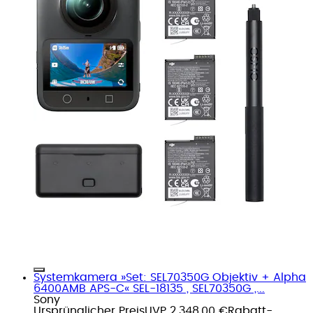
Systemkamera »Set: SEL70350G Objektiv + Alpha
6400AMB APS-C« SEL-18135 , SEL70350G ,...
Sony
Ursprünglicher Preis
UVP 2.348,00 €
Rabatt
-