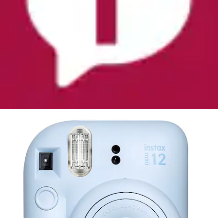
Sofortbildkamera »Instax Mini 12«
FUJIFILM
Ursprünglicher Preis
UVP 89,99 €
Rabatt
- 16 %
Aktueller Preis
75,06 €