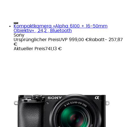
Kompaktkamera »Alpha 6100 + 16-50mm
Objektiv« , 24,2 , Bluetooth
Sony
Ursprünglicher Preis
UVP 999,00 €
Rabatt
- 257,87
€
Aktueller Preis
741,13 €