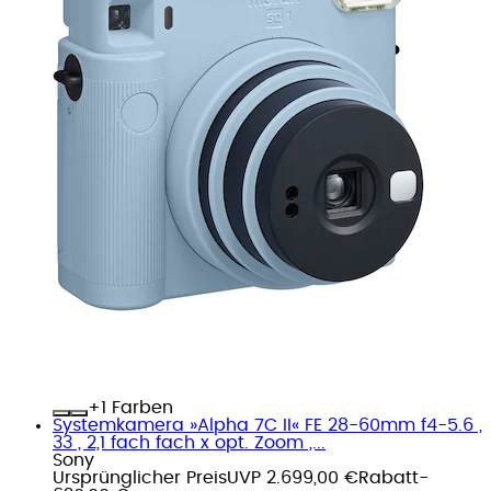
+
Farben
Systemkamera »Alpha 7C II« FE 28-60mm f4-5.6 ,
33 , 2,1 fach fach x opt. Zoom ,...
Sony
Ursprünglicher Preis
UVP 2.699,00 €
Rabatt
-