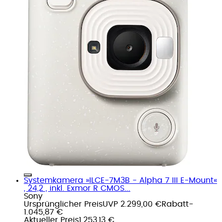
Systemkamera »ILCE-7M3B - Alpha 7 III E-Mount«
, 24,2 , inkl. Exmor R CMOS...
Sony
Ursprünglicher Preis
UVP 2.299,00 €
Rabatt
-
1.045,87 €
Aktueller Preis
1.253,13 €