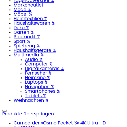
Lagerabverkauf %
Markenoutlet
Mode %
Möbel %
Heimtextilien %
Haushaltswaren %
Deko %
Garten %
Baumarkt %
Sport %
Spielzeug %
Haushaltsgeräte %
Multimedia %
Audio %
Computer %
Digitalkameras %
Fernseher %
Heimkino %
Laptops %
Navigation %
Smartphones %
Tablets %
Weihnachten %
Produkte überspringen
Camcorder »Osmo Pocket 3« 4K Ultra HD