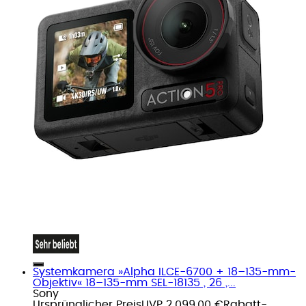
Systemkamera »Alpha ILCE-6700 + 18–135-mm-
Objektiv« 18–135-mm SEL-18135 , 26 ,...
Sony
Ursprünglicher Preis
UVP 2.099,00 €
Rabatt
-