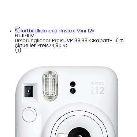
Sofortbildkamera »Instax Mini 12«
FUJIFILM
Ursprünglicher Preis
UVP 89,99 €
Rabatt
- 16 %
Aktueller Preis
74,90 €
(
1
)