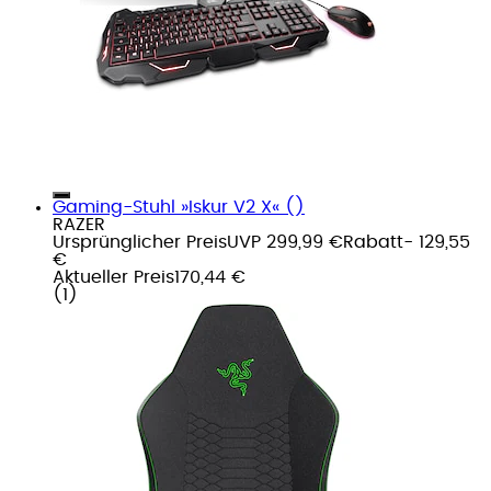
Gaming-Stuhl »Iskur V2 X« ()
RAZER
Ursprünglicher Preis
UVP 299,99 €
Rabatt
- 129,55
€
Aktueller Preis
170,44 €
(
1
)