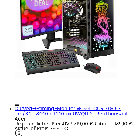
Curved-Gaming-Monitor »ED340CUR X0« 87
cm/34 ″ 3440 x 1440 px UWQHD 1 Reaktionszeit...
Acer
Ursprünglicher Preis
UVP 319,00 €
Rabatt
- 139,10 €
Aktueller Preis
179,90 €
(
6
)