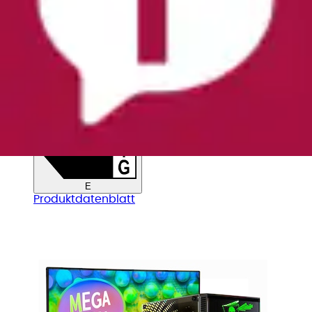
PC-Komplettsystem »MegaDeal Multimedia-PC-
Set« 32 ″ AMD Ryzen 5 16 GB RAM 1.000 GB SSD...
GAMEMAX
Ursprünglicher Preis
UVP 1.198,00 €
Rabatt
- 198,86
€
Aktueller Preis
999,14 €
Energieeffizienzklasse
E
Produktdatenblatt