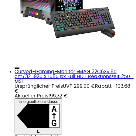
Curved-Gaming-Monitor »MAG 32C6X« 80
cm/32 1920 x 1080 px Full HD 1 Reaktionszeit 250...
MSI
Ursprünglicher Preis
UVP 299,00 €
Rabatt
- 103,68
€
Aktueller Preis
195,32 €
Energieeffizienzklasse
E