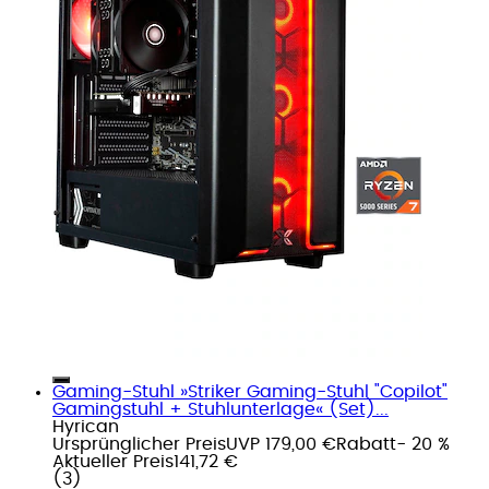
Gaming-Stuhl »Striker Gaming-Stuhl "Copilot"
Gamingstuhl + Stuhlunterlage« (Set)...
Hyrican
Ursprünglicher Preis
UVP 179,00 €
Rabatt
- 20 %
Aktueller Preis
141,72 €
(
3
)