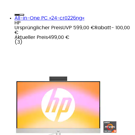
All-in-One PC »24-cr0226ng«
HP
Ursprünglicher Preis
UVP 599,00 €
Rabatt
- 100,00
€
Aktueller Preis
499,00 €
(
3
)