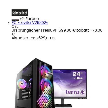
+
Farben
PC »Levita V28352«
CSL
Ursprünglicher Preis
UVP 699,00 €
Rabatt
- 70,00
€
Aktueller Preis
629,00 €