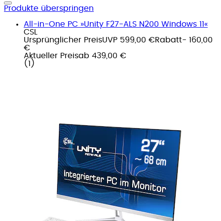
Produkte überspringen
All-in-One PC »Unity F27-ALS N200 Windows 11«
CSL
Ursprünglicher Preis
UVP 599,00 €
Rabatt
- 160,00
€
Aktueller Preis
ab
439,00 €
(
1
)