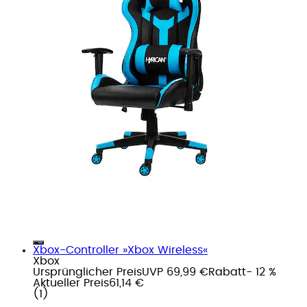
Xbox-Controller »Xbox Wireless«
Xbox
Ursprünglicher Preis
UVP 69,99 €
Rabatt
- 12 %
Aktueller Preis
61,14 €
(
1
)