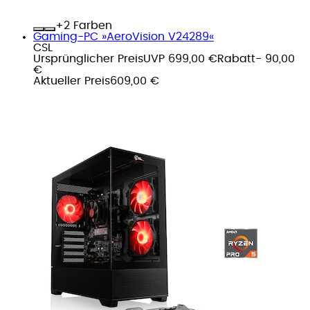
+
Farben
Gaming-PC »AeroVision V24289«
CSL
Ursprünglicher Preis
UVP 699,00 €
Rabatt
- 90,00
€
Aktueller Preis
609,00 €