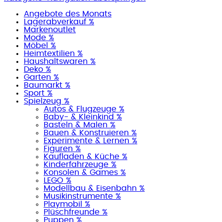
Angebote des Monats
Lagerabverkauf %
Markenoutlet
Mode %
Möbel %
Heimtextilien %
Haushaltswaren %
Deko %
Garten %
Baumarkt %
Sport %
Spielzeug %
Autos & Flugzeuge %
Baby- & Kleinkind %
Basteln & Malen %
Bauen & Konstruieren %
Experimente & Lernen %
Figuren %
Kaufladen & Küche %
Kinderfahrzeuge %
Konsolen & Games %
LEGO %
Modellbau & Eisenbahn %
Musikinstrumente %
Playmobil %
Plüschfreunde %
Puppen %