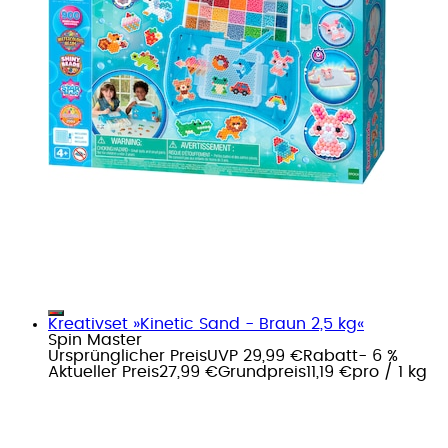
Kreativset »Kinetic Sand - Braun 2,5 kg«
Spin Master
Ursprünglicher Preis
UVP 29,99 €
Rabatt
- 6 %
Aktueller Preis
27,99 €
Grundpreis
11,19 €
pro
/
1 kg