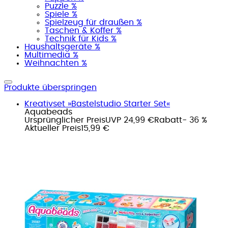
Puzzle %
Spiele %
Spielzeug für draußen %
Taschen & Koffer %
Technik für Kids %
Haushaltsgeräte %
Multimedia %
Weihnachten %
Produkte überspringen
Kreativset »Bastelstudio Starter Set«
Aquabeads
Ursprünglicher Preis
UVP 24,99 €
Rabatt
- 36 %
Aktueller Preis
15,99 €