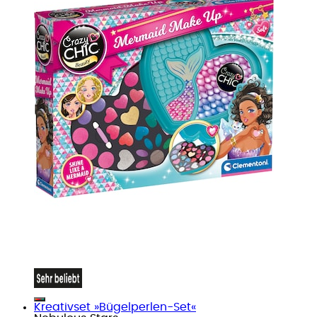
Kreativset »Bügelperlen-Set«