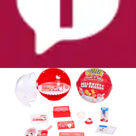
Kreativset »MGA's Miniverse - Make It Mini
SANRIO Series 3«
MGA ENTERTAINMENT
Ursprünglicher Preis
UVP 12,99 €
Rabatt
- 23 %
Aktueller Preis
9,99 €