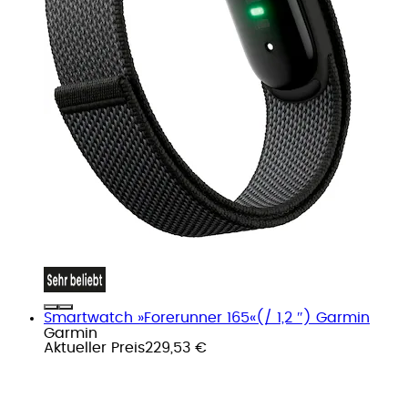
Smartwatch »Forerunner 165«(/ 1,2 ″) Garmin
Garmin
Aktueller Preis
229,53 €