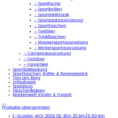
﹢
Spieltische
﹢
Sportbrillen
﹢
Sportelektronik
﹢
Sportplatzausrüstung
﹢
Sporttaschen
﹢
Textilien
﹢
Trinkflaschen
﹢
Wassersportausrüstung
﹢
Wintersportausrüstung
﹢
Campingausrüstung
﹢
Outdoor
﹢
Fanartikel
Sportbekleidung
Sporttaschen, Koffer & Reisegepäck
Tag am Berg
Urlaubszeit
Spielzeug
Geschenkideen
Markenwelt Kinder & Freizeit
Produkte überspringen
E-Scooter »KQi 300X DE-BG« 20 km/h 60 km