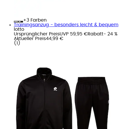
+
Farben
Trainingsanzug - besonders leicht & bequem
lotto
Ursprünglicher Preis
UVP 59,95 €
Rabatt
- 24 %
Aktueller Preis
44,99 €
(
1
)