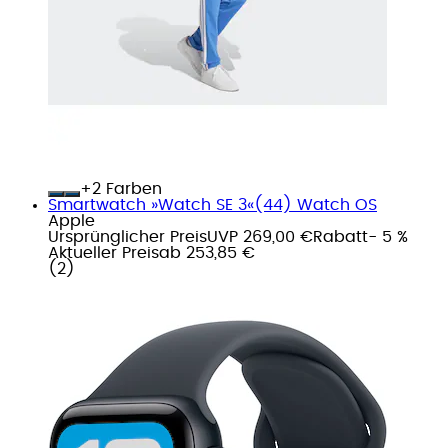
+
Farben
Smartwatch »Watch SE 3«(44) Watch OS
Apple
Ursprünglicher Preis
UVP 269,00 €
Rabatt
- 5 %
Aktueller Preis
ab
253,85 €
(
2
)