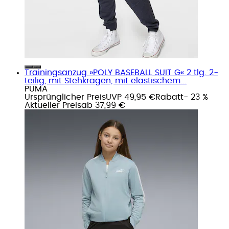
Trainingsanzug »POLY BASEBALL SUIT G« 2 tlg. 2-
teilig, mit Stehkragen, mit elastischem...
PUMA
Ursprünglicher Preis
UVP 49,95 €
Rabatt
- 23 %
Aktueller Preis
ab
37,99 €