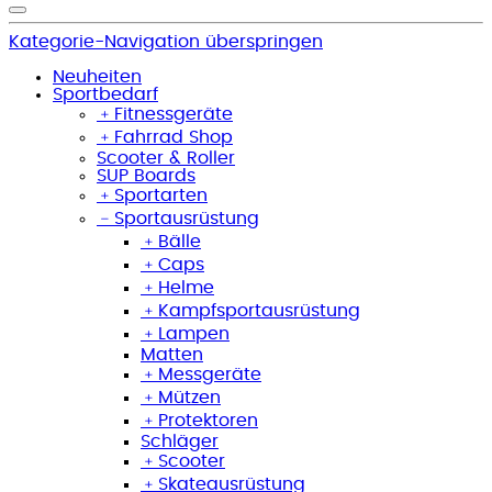
Kategorie-Navigation überspringen
Neuheiten
Sportbedarf
﹢
Fitnessgeräte
﹢
Fahrrad Shop
Scooter & Roller
SUP Boards
﹢
Sportarten
﹣
Sportausrüstung
﹢
Bälle
﹢
Caps
﹢
Helme
﹢
Kampfsportausrüstung
﹢
Lampen
Matten
﹢
Messgeräte
﹢
Mützen
﹢
Protektoren
Schläger
﹢
Scooter
﹢
Skateausrüstung