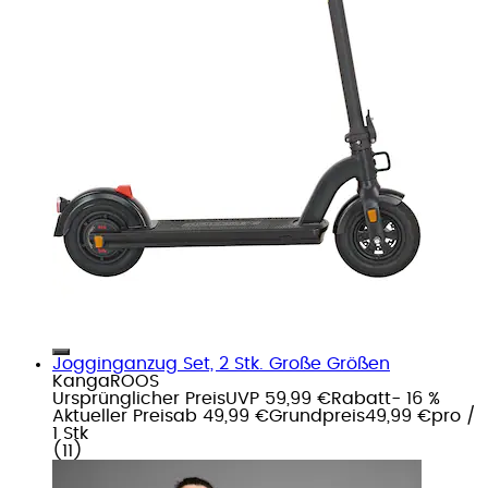
Jogginganzug Set, 2 Stk. Große Größen
KangaROOS
Ursprünglicher Preis
UVP 59,99 €
Rabatt
- 16 %
Aktueller Preis
ab
49,99 €
Grundpreis
49,99 €
pro
/
1 Stk
(
11
)