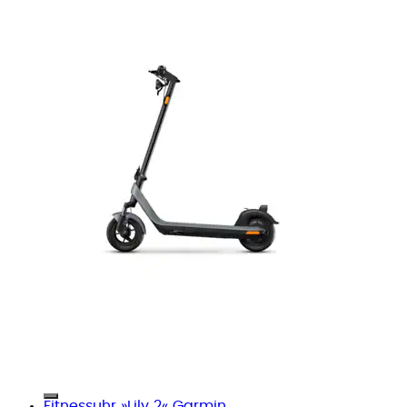
Fitnessuhr »Lily 2« Garmin