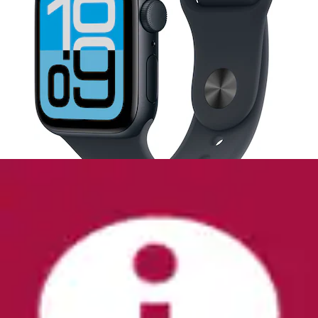
Trainingsanzug »SEASONAL ESSENTIALS TIBERIO 3-
STREIFEN TRICOT KIDS« 2 Stk.
adidas Sportswear
Ursprünglicher Preis
UVP 55,00 €
Rabatt
- 23 %
Aktueller Preis
ab
41,99 €