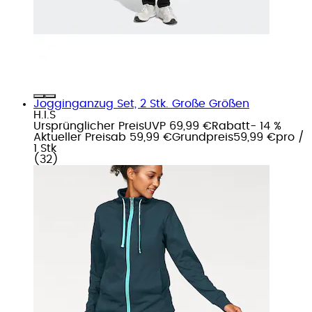
Jogginganzug Set, 2 Stk. Große Größen
H.I.S
Ursprünglicher Preis
UVP 69,99 €
Rabatt
- 14 %
Aktueller Preis
ab
59,99 €
Grundpreis
59,99 €
pro
/
1 Stk
(
32
)