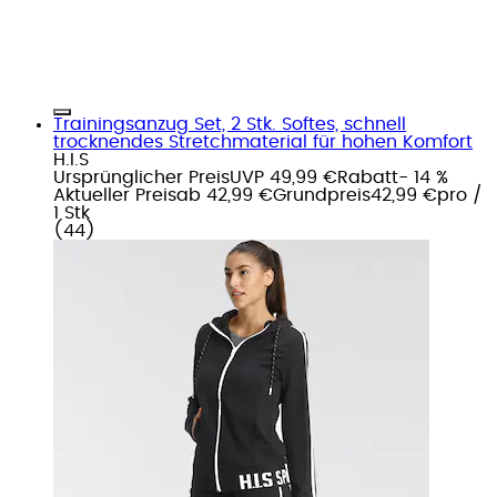
Trainingsanzug Set, 2 Stk. Softes, schnell
trocknendes Stretchmaterial für hohen Komfort
H.I.S
Ursprünglicher Preis
UVP 49,99 €
Rabatt
- 14 %
Aktueller Preis
ab
42,99 €
Grundpreis
42,99 €
pro
/
1 Stk
(
44
)