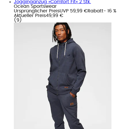
Jogginganzug »Comfort Fit« 2 Stk.
Ocean Sportswear
Ursprünglicher Preis
UVP 59,99 €
Rabatt
- 16 %
Aktueller Preis
49,99 €
(
9
)