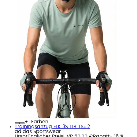
+
Farben
Trainingsanzug »LK 3S TIB TS« 2
adidas Sportswear
Ursprünglicher Preis
UVP 50,00 €
Rabatt
- 16 %