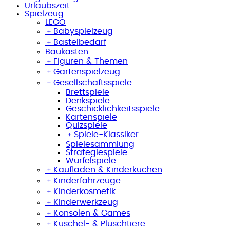
Urlaubszeit
Spielzeug
LEGO
﹢
Babyspielzeug
﹢
Bastelbedarf
Baukasten
﹢
Figuren & Themen
﹢
Gartenspielzeug
﹣
Gesellschaftsspiele
Brettspiele
Denkspiele
Geschicklichkeitsspiele
Kartenspiele
Quizspiele
﹢
Spiele-Klassiker
Spielesammlung
Strategiespiele
Würfelspiele
﹢
Kaufladen & Kinderküchen
﹢
Kinderfahrzeuge
﹢
Kinderkosmetik
﹢
Kinderwerkzeug
﹢
Konsolen & Games
﹢
Kuschel- & Plüschtiere