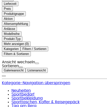
Lieferzeit
Preis
Produktgruppe
Aktion
Altersempfehlung
Anlässe
Modellreihe
Produkt-Typ
Mehr anzeigen (
)
Kategorien
Filtern / Sortieren
Filtern & Sortieren
Ansicht wechseln
Sortieren
Galerieansicht
Listenansicht
Kategorie-Navigation überspringen
Neuheiten
Sportbedarf
Sportbekleidung
Sporttaschen, Koffer & Reisegepäck
Tag am Berg