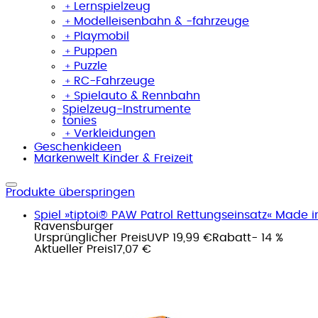
﹢
Lernspielzeug
﹢
Modelleisenbahn & -fahrzeuge
﹢
Playmobil
﹢
Puppen
﹢
Puzzle
﹢
RC-Fahrzeuge
﹢
Spielauto & Rennbahn
Spielzeug-Instrumente
tonies
﹢
Verkleidungen
Geschenkideen
Markenwelt Kinder & Freizeit
Produkte überspringen
Spiel »tiptoi® PAW Patrol Rettungseinsatz« Made i
Ravensburger
Ursprünglicher Preis
UVP 19,99 €
Rabatt
- 14 %
Aktueller Preis
17,07 €