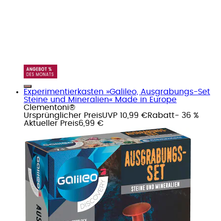
Experimentierkasten »Galileo, Ausgrabungs-Set
Steine und Mineralien« Made in Europe
Clementoni®
Ursprünglicher Preis
UVP 10,99 €
Rabatt
- 36 %
Aktueller Preis
6,99 €