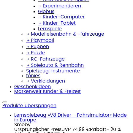
﹢
Experimentieren
Globus
﹢
Kinder-Computer
﹢
Kinder-Tablet
Lernspiele
﹢
Modelleisenbahn & -fahrzeuge
﹢
Playmobil
﹢
Puppen
﹢
Puzzle
﹢
RC-Fahrzeuge
﹢
Spielauto & Rennbahn
Spielzeug-Instrumente
tonies
﹢
Verkleidungen
Geschenkideen
Markenwelt Kinder & Freizeit
Produkte überspringen
Lernspielzeug »V8 Driver - Fahrsimulator« Made
in Europe
Smoby
Ursprünglicher Preis
UVP 74,99 €
Rabatt
- 20 %