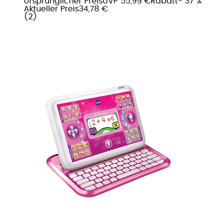
Ursprünglicher Preis
UVP 55,99 €
Rabatt
- 37 %
Aktueller Preis
34,78 €
(
2
)