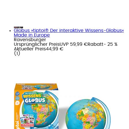
Globus »tiptoi® Der interaktive Wissens-Globus«
Made in Europe
Ravensburger
Ursprünglicher Preis
UVP 59,99 €
Rabatt
- 25 %
Aktueller Preis
44,99 €
(
1
)