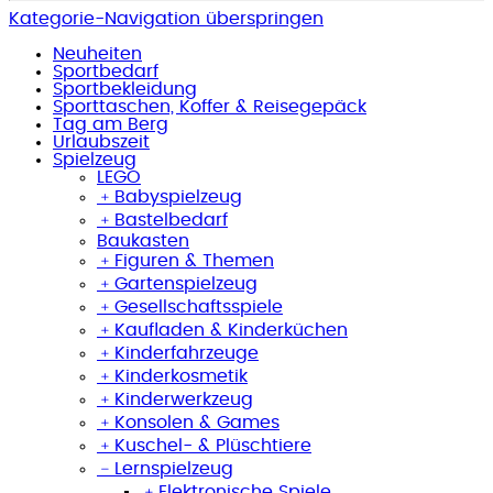
Kategorie-Navigation überspringen
Neuheiten
Sportbedarf
Sportbekleidung
Sporttaschen, Koffer & Reisegepäck
Tag am Berg
Urlaubszeit
Spielzeug
LEGO
﹢
Babyspielzeug
﹢
Bastelbedarf
Baukasten
﹢
Figuren & Themen
﹢
Gartenspielzeug
﹢
Gesellschaftsspiele
﹢
Kaufladen & Kinderküchen
﹢
Kinderfahrzeuge
﹢
Kinderkosmetik
﹢
Kinderwerkzeug
﹢
Konsolen & Games
﹢
Kuschel- & Plüschtiere
﹣
Lernspielzeug
﹢
Elektronische Spiele