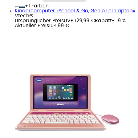
+
Farben
Kindercomputer »School & Go, Genio Lernlaptop«
Vtech®
Ursprünglicher Preis
UVP 129,99 €
Rabatt
- 19 %
Aktueller Preis
104,99 €