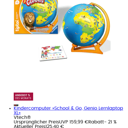
Kindercomputer »School & Go, Genio Lernlaptop
XL«
Vtech®
Ursprünglicher Preis
UVP 159,99 €
Rabatt
- 21 %
Aktueller Preis
125,40 €