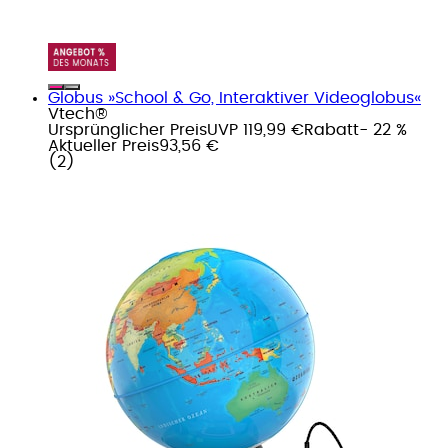
Globus »School & Go, Interaktiver Videoglobus«
Vtech®
Ursprünglicher Preis
UVP 119,99 €
Rabatt
- 22 %
Aktueller Preis
93,56 €
(
2
)