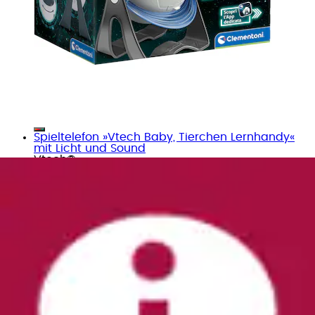
Spieltelefon »Vtech Baby, Tierchen Lernhandy«
mit Licht und Sound
Vtech®
Ursprünglicher Preis
UVP 14,99 €
Rabatt
- 8 %
Aktueller Preis
13,65 €
(
1
)