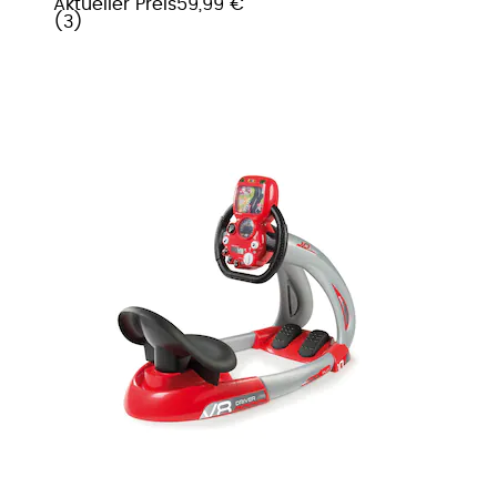
Aktueller Preis
59,99 €
(
3
)