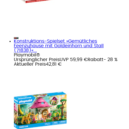
Konstruktions-Spielset »Gemütliches
Feenzuhause mit Goldeinhorn und Stall
(71838)«...
Playmobil®
Ursprünglicher Preis
UVP 59,99 €
Rabatt
- 28 %
Aktueller Preis
42,81 €