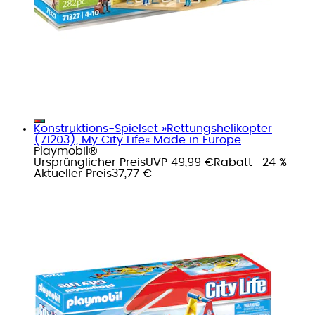
Konstruktions-Spielset »Rettungshelikopter
(71203), My City Life« Made in Europe
Playmobil®
Ursprünglicher Preis
UVP 49,99 €
Rabatt
- 24 %
Aktueller Preis
37,77 €