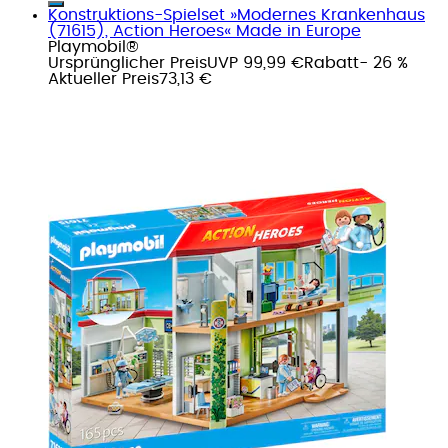
Konstruktions-Spielset »Modernes Krankenhaus
(71615), Action Heroes« Made in Europe
Playmobil®
Ursprünglicher Preis
UVP 99,99 €
Rabatt
- 26 %
Aktueller Preis
73,13 €