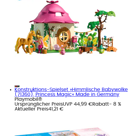
Konstruktions-Spielset »Himmlische Babywolke
(71360), Princess Magic« Made in Germany
Playmobil®
Ursprünglicher Preis
UVP 44,99 €
Rabatt
- 8 %
Aktueller Preis
41,21 €