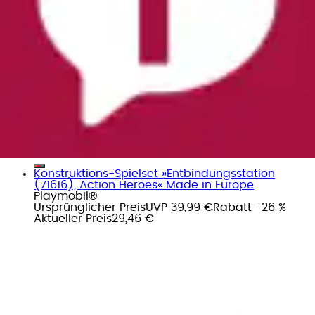
Konstruktions-Spielset »Entbindungsstation
(71616), Action Heroes« Made in Europe
Playmobil®
Ursprünglicher Preis
UVP 39,99 €
Rabatt
- 26 %
Aktueller Preis
29,46 €