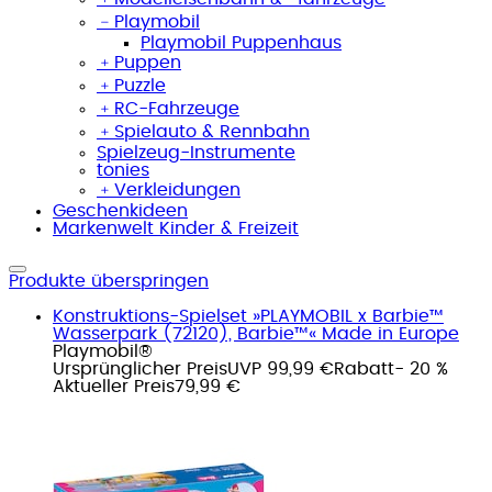
﹣
Playmobil
Playmobil Puppenhaus
﹢
Puppen
﹢
Puzzle
﹢
RC-Fahrzeuge
﹢
Spielauto & Rennbahn
Spielzeug-Instrumente
tonies
﹢
Verkleidungen
Geschenkideen
Markenwelt Kinder & Freizeit
Produkte überspringen
Konstruktions-Spielset »PLAYMOBIL x Barbie™
Wasserpark (72120), Barbie™« Made in Europe
Playmobil®
Ursprünglicher Preis
UVP 99,99 €
Rabatt
- 20 %
Aktueller Preis
79,99 €