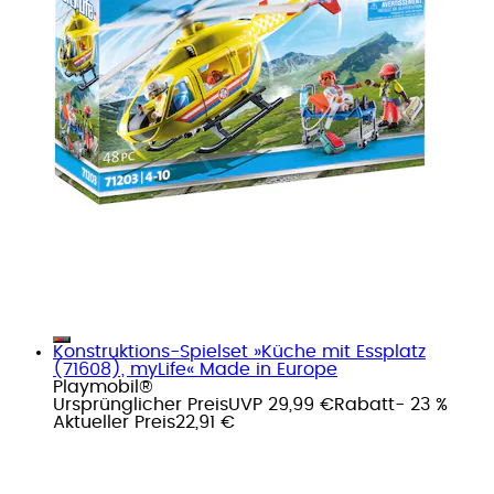
Konstruktions-Spielset »Küche mit Essplatz
(71608), myLife« Made in Europe
Playmobil®
Ursprünglicher Preis
UVP 29,99 €
Rabatt
- 23 %
Aktueller Preis
22,91 €