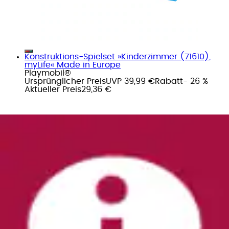
Konstruktions-Spielset »Kinderzimmer (71610),
myLife« Made in Europe
Playmobil®
Ursprünglicher Preis
UVP 39,99 €
Rabatt
- 26 %
Aktueller Preis
29,36 €