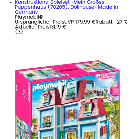
Konstruktions-Spielset »Mein Großes
Puppenhaus (70205), Dollhouse« Made in
Germany
Playmobil®
Ursprünglicher Preis
UVP 179,99 €
Rabatt
- 27 %
Aktueller Preis
131,19 €
(
3
)