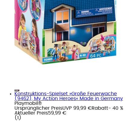
Konstruktions-Spielset »Große Feuerwache
(9462), My Action Heroes« Made in Germany
Playmobil®
Ursprünglicher Preis
UVP 99,99 €
Rabatt
- 40 %
Aktueller Preis
59,99 €
(
1
)