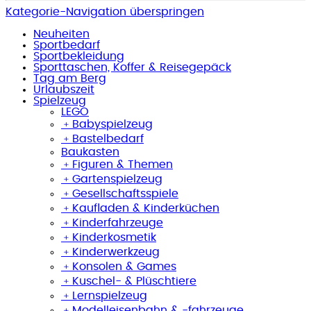
Kategorie-Navigation überspringen
Neuheiten
Sportbedarf
Sportbekleidung
Sporttaschen, Koffer & Reisegepäck
Tag am Berg
Urlaubszeit
Spielzeug
LEGO
﹢
Babyspielzeug
﹢
Bastelbedarf
Baukasten
﹢
Figuren & Themen
﹢
Gartenspielzeug
﹢
Gesellschaftsspiele
﹢
Kaufladen & Kinderküchen
﹢
Kinderfahrzeuge
﹢
Kinderkosmetik
﹢
Kinderwerkzeug
﹢
Konsolen & Games
﹢
Kuschel- & Plüschtiere
﹢
Lernspielzeug
﹢
Modelleisenbahn & -fahrzeuge