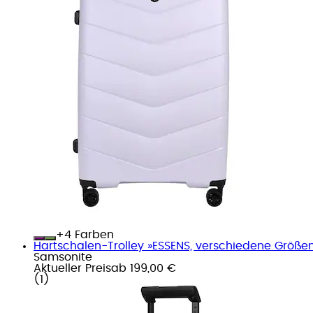
+
Farben
Hartschalen-Trolley »ESSENS, verschiedene Größen 
Samsonite
Aktueller Preis
ab
199,00 €
(
1
)