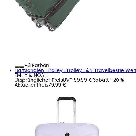
+
Farben
Hartschalen-Trolley »Trolley E&N Travelbestie Wer
EMILY & NOAH
Ursprünglicher Preis
UVP 99,99 €
Rabatt
- 20 %
Aktueller Preis
79,99 €