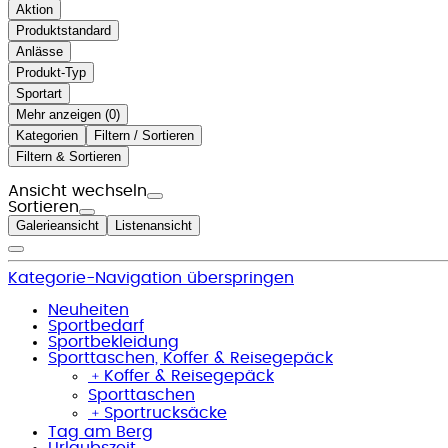
Aktion
Produktstandard
Anlässe
Produkt-Typ
Sportart
Mehr anzeigen (
)
Kategorien
Filtern / Sortieren
Filtern & Sortieren
Ansicht wechseln
Sortieren
Galerieansicht
Listenansicht
Kategorie-Navigation überspringen
Neuheiten
Sportbedarf
Sportbekleidung
Sporttaschen, Koffer & Reisegepäck
﹢
Koffer & Reisegepäck
Sporttaschen
﹢
Sportrucksäcke
Tag am Berg
Urlaubszeit