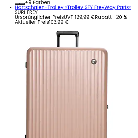
+
Farben
Hartschalen-Trolley »Trolley SFY FreyWay Paris«
SURI FREY
Ursprünglicher Preis
UVP 129,99 €
Rabatt
- 20 %
Aktueller Preis
103,99 €