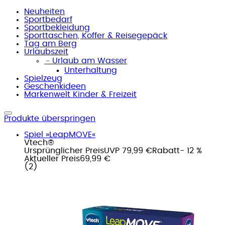
Neuheiten
Sportbedarf
Sportbekleidung
Sporttaschen, Koffer & Reisegepäck
Tag am Berg
Urlaubszeit
﹣
Urlaub am Wasser
Unterhaltung
Spielzeug
Geschenkideen
Markenwelt Kinder & Freizeit
Produkte überspringen
Spiel »LeapMOVE«
Vtech®
Ursprünglicher Preis
UVP 79,99 €
Rabatt
- 12 %
Aktueller Preis
69,99 €
(
2
)