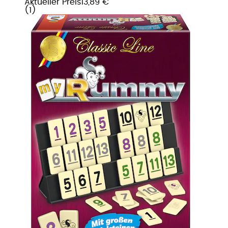
Aktueller Preis
13,89 €
(
1
)