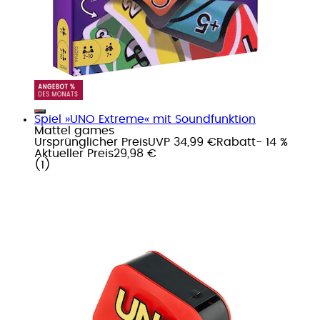
Spiel »UNO Extreme« mit Soundfunktion
Mattel games
Ursprünglicher Preis
UVP 34,99 €
Rabatt
- 14 %
Aktueller Preis
29,98 €
(
1
)