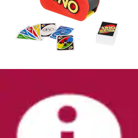
Spiel »Montessori - Pen-Schreibschule«
Lisciani
Ursprünglicher Preis
UVP 19,99 €
Rabatt
- 6 %
Aktueller Preis
18,71 €