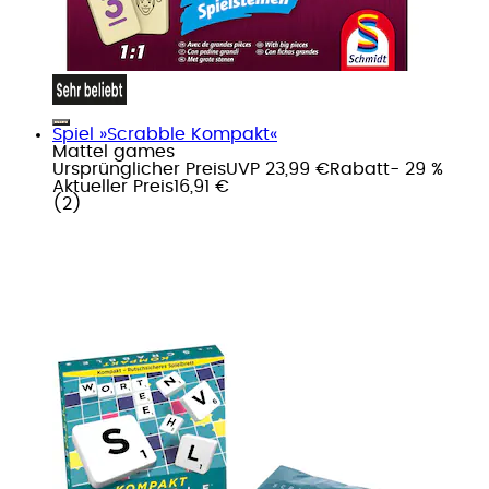
Spiel »Scrabble Kompakt«
Mattel games
Ursprünglicher Preis
UVP 23,99 €
Rabatt
- 29 %
Aktueller Preis
16,91 €
(
2
)