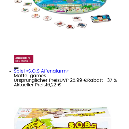
Spiel »S.O.S Affenalarm«
Mattel games
Ursprünglicher Preis
UVP 25,99 €
Rabatt
- 37 %
Aktueller Preis
16,22 €