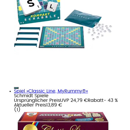
Spiel »Classic Line, MyRummy®«
Schmidt Spiele
Ursprünglicher Preis
UVP 24,79 €
Rabatt
- 43 %
Aktueller Preis
13,89 €
(
1
)