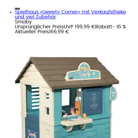
Spielhaus »Sweety Corner« mit Verkaufstheke
und viel Zubehör
Smoby
Ursprünglicher Preis
UVP 199,99 €
Rabatt
- 16 %
Aktueller Preis
166,99 €