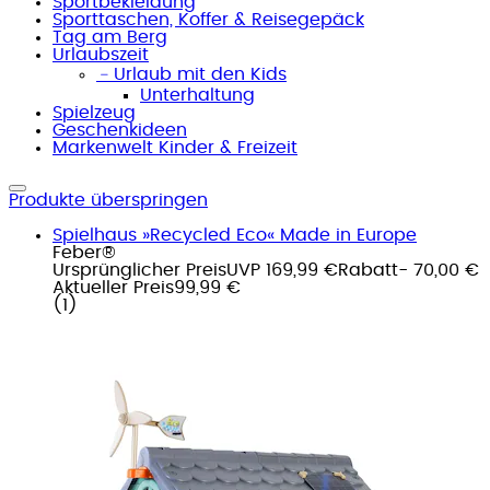
Sportbekleidung
Sporttaschen, Koffer & Reisegepäck
Tag am Berg
Urlaubszeit
﹣
Urlaub mit den Kids
Unterhaltung
Spielzeug
Geschenkideen
Markenwelt Kinder & Freizeit
Produkte überspringen
Spielhaus »Recycled Eco« Made in Europe
Feber®
Ursprünglicher Preis
UVP 169,99 €
Rabatt
- 70,00 €
Aktueller Preis
99,99 €
(
1
)