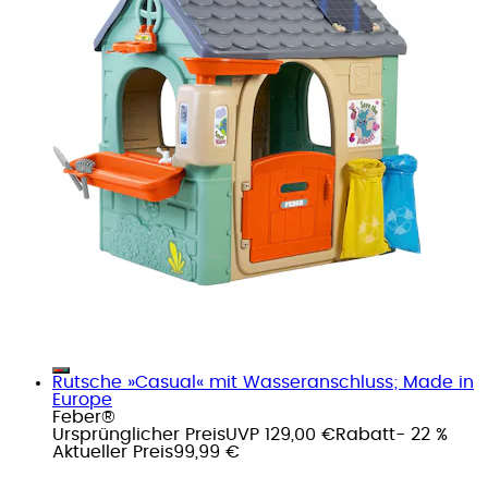
Rutsche »Casual« mit Wasseranschluss; Made in
Europe
Feber®
Ursprünglicher Preis
UVP 129,00 €
Rabatt
- 22 %
Aktueller Preis
99,99 €