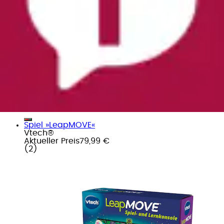
Spiel »LeapMOVE«
Vtech®
Aktueller Preis
79,99 €
(
2
)