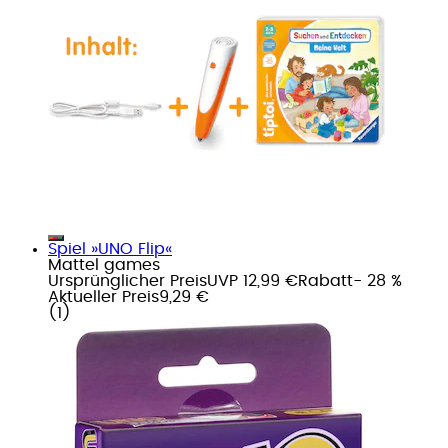
Spiel »UNO Flip«
Mattel games
Ursprünglicher Preis
UVP 12,99 €
Rabatt
- 28 %
Aktueller Preis
9,29 €
(
1
)