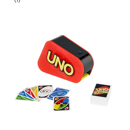
(
1
)