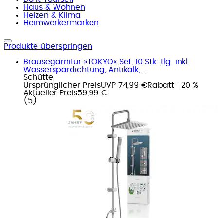
Haus & Wohnen
Heizen & Klima
Heimwerkermarken
Produkte überspringen
Brausegarnitur »TOKYO« Set, 10 Stk. tlg. inkl.
Wasserspardichtung, Antikalk,...
Schütte
Ursprünglicher Preis
UVP 74,99 €
Rabatt
- 20 %
Aktueller Preis
59,99 €
(
5
)