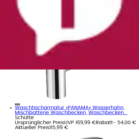
Waschtischarmatur »Semme« HD, Messing,
verchromt
CORNAT
Ursprünglicher Preis
UVP 99,99 €
Rabatt
- 10 %
Aktueller Preis
89,90 €
Waschtischarmatur »PANAMA« Wasserhahn,
Mischbatterie Waschbecken, Waschbecken...
Schütte
Ursprünglicher Preis
UVP 169,99 €
Rabatt
- 54,00 €
Aktueller Preis
115,99 €