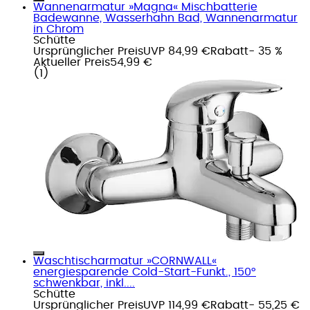
Wannenarmatur »Magna« Mischbatterie
Badewanne, Wasserhahn Bad, Wannenarmatur
in Chrom
Schütte
Ursprünglicher Preis
UVP 84,99 €
Rabatt
- 35 %
Aktueller Preis
54,99 €
(
1
)
Waschtischarmatur »CORNWALL«
energiesparende Cold-Start-Funkt., 150°
schwenkbar, inkl....
Schütte
Ursprünglicher Preis
UVP 114,99 €
Rabatt
- 55,25 €