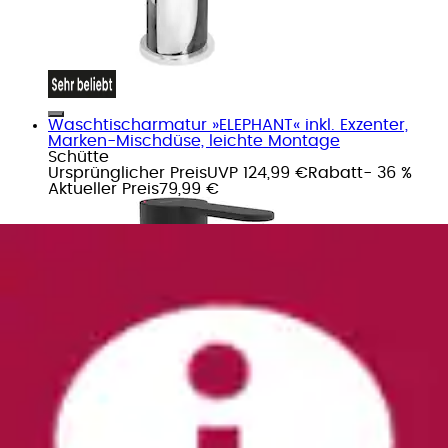
Waschtischarmatur »ELEPHANT« inkl. Exzenter,
Marken-Mischdüse, leichte Montage
Schütte
Ursprünglicher Preis
UVP 124,99 €
Rabatt
- 36 %
Aktueller Preis
79,99 €
+
Farben