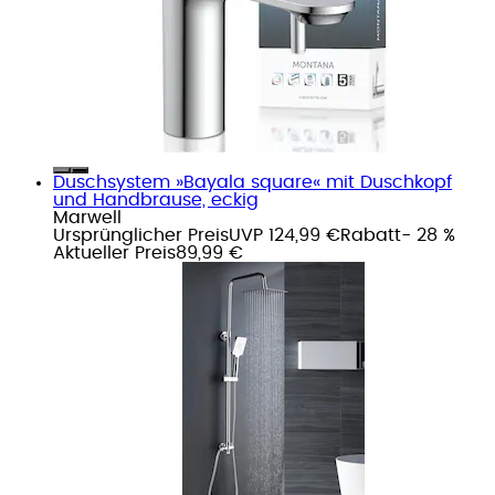
Duschsystem »Bayala square« mit Duschkopf
und Handbrause, eckig
Marwell
Ursprünglicher Preis
UVP 124,99 €
Rabatt
- 28 %
Aktueller Preis
89,99 €