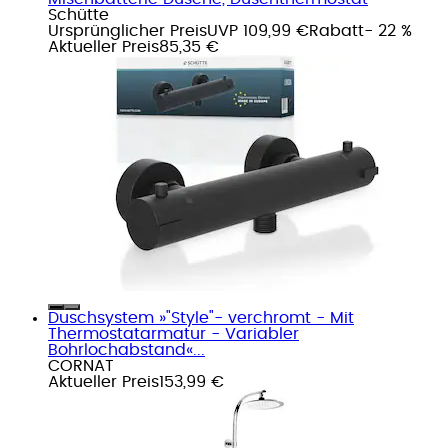
Schütte
Ursprünglicher Preis
UVP 109,99 €
Rabatt
- 22 %
Aktueller Preis
85,35 €
Duschsystem »"Style"- verchromt - Mit
Thermostatarmatur - Variabler
Bohrlochabstand«...
CORNAT
Aktueller Preis
153,99 €