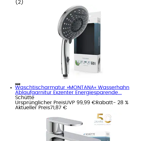
(
2
)
Waschtischarmatur »MONTANA« Wasserhahn
Ablaufgarnitur Exzenter Energiesparende...
Schütte
Ursprünglicher Preis
UVP 99,99 €
Rabatt
- 28 %
Aktueller Preis
71,87 €