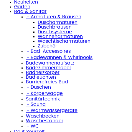
Neuheiten
Garten
Bad & Sanitär
﹣
Armaturen & Brausen
Duscharmaturen
Duschbrausen
Duschsysteme
Wannenarmaturen
Waschtischarmaturen
Zubehör
﹢
Bad-Accessoires
﹢
Badewannen & Whirlpools
Badewannenaufsatz
Badezimmermöbel
Badheizkörper
Badleuchten
Barrierefreies Bad
﹢
Duschen
﹢
Körperwaage
Sanitärtechnik
﹢
Sauna
﹢
Warmwassergeräte
Waschbecken
Wäscheständer
﹢
WC
Do it Yourself