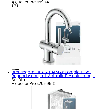
Aktueller Preis
59,74 €
(
2
)
Brausegarnitur »LA PALMA« Komplett-Set,
Regendusche, mit Antikalk-Beschichtung,...
Schütte
Aktueller Preis
269,99 €