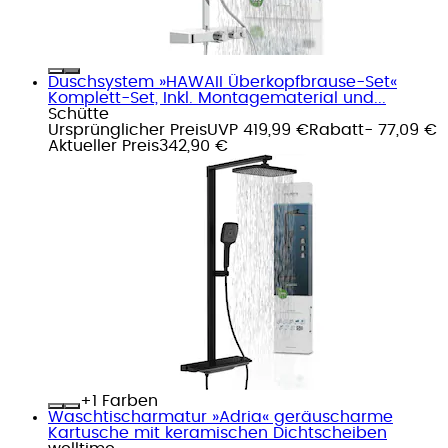
Duschsystem »HAWAII Überkopfbrause-Set«
Komplett-Set, Inkl. Montagematerial und...
Schütte
Ursprünglicher Preis
UVP 419,99 €
Rabatt
- 77,09 €
Aktueller Preis
342,90 €
+
Farben
Waschtischarmatur »Adria« geräuscharme
Kartusche mit keramischen Dichtscheiben