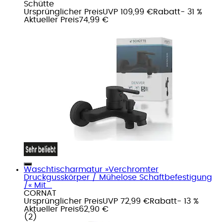
Schütte
Ursprünglicher Preis
UVP 109,99 €
Rabatt
- 31 %
Aktueller Preis
74,99 €
Waschtischarmatur »Verchromter
Druckgusskörper / Mühelose Schaftbefestigung
/« Mit...
CORNAT
Ursprünglicher Preis
UVP 72,99 €
Rabatt
- 13 %
Aktueller Preis
62,90 €
(
2
)