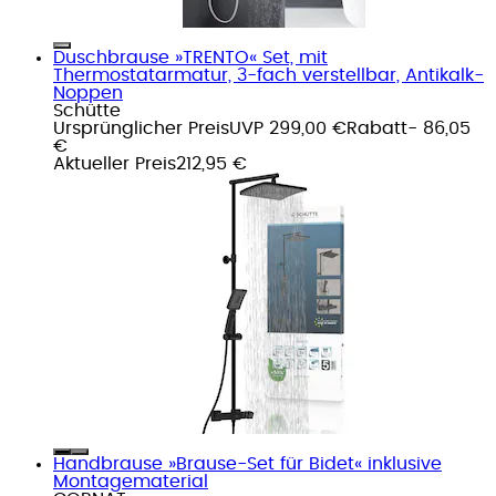
Duschbrause »TRENTO« Set, mit
Thermostatarmatur, 3-fach verstellbar, Antikalk-
Noppen
Schütte
Ursprünglicher Preis
UVP 299,00 €
Rabatt
- 86,05
€
Aktueller Preis
212,95 €
Handbrause »Brause-Set für Bidet« inklusive
Montagematerial