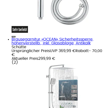
Brausegarnitur »OCEAN« Sicherheitssperre,
höhenverstellb., inkl. Glasablage, Antikalk
Schütte
Ursprünglicher Preis
UVP 369,99 €
Rabatt
- 70,00
€
Aktueller Preis
299,99 €
(
2
)