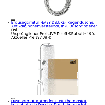
Brausegarnitur »EASY DELUXE« Regendusche,
Antikalk, höhenverstellbar, inkl. Duschabzieher
Eisl
Ursprünglicher Preis
UVP 119,99 €
Rabatt
- 18 %
Aktueller Preis
97,89 €
Duscharmatur »London« mit Thermostat,
Mischbatterie Dusche, Duschthermostat