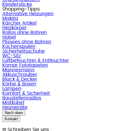
Kleidersäcke
Shopping-Tipps
Alternative Heizungen
Makita
Kärcher Artikel
Heizkörper
Rollos ohne Bohren
Hobel
Plissees ohne Bohren
Küchenspülen
Sicherheitsschuhe
WC-Sitz
Luftbefeuchter & Entfeuchter
Komar Fototapeten
Mannesmann
Akkuschrauber
Black & Decker
Körbe & Boxen
Lampen
Komfort & Sicherheit
Baustellenradios
Mistkübel
Heizgeräte
Nach oben
Kontakt
✉
Schreiben Sie uns