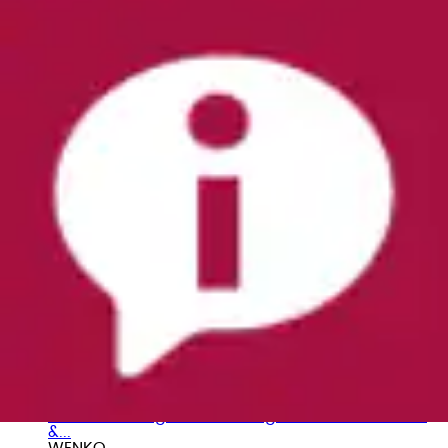
Unterbettkommode »Modell Balance«
Aufbewahrungsbox für 12 Paar Schuhe mit
Sichtfenster...
WENKO
Aktueller Preis
15,99 €
Unterbettkommode »Modell Deep Black«
Aufbewahrungstasche mit großem Sichtfenster
&...
WENKO