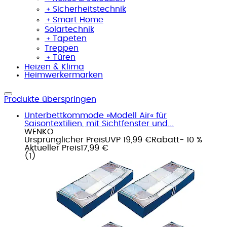
﹢
Sicherheitstechnik
﹢
Smart Home
Solartechnik
﹢
Tapeten
Treppen
﹢
Türen
Heizen & Klima
Heimwerkermarken
Produkte überspringen
Unterbettkommode »Modell Air« für
Saisontextilien, mit Sichtfenster und...
WENKO
Ursprünglicher Preis
UVP 19,99 €
Rabatt
- 10 %
Aktueller Preis
17,99 €
(
1
)