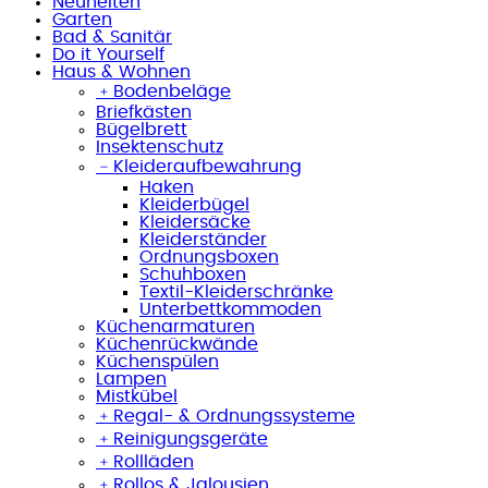
Neuheiten
Garten
Bad & Sanitär
Do it Yourself
Haus & Wohnen
﹢
Bodenbeläge
Briefkästen
Bügelbrett
Insektenschutz
﹣
Kleideraufbewahrung
Haken
Kleiderbügel
Kleidersäcke
Kleiderständer
Ordnungsboxen
Schuhboxen
Textil-Kleiderschränke
Unterbettkommoden
Küchenarmaturen
Küchenrückwände
Küchenspülen
Lampen
Mistkübel
﹢
Regal- & Ordnungssysteme
﹢
Reinigungsgeräte
﹢
Rollläden
﹢
Rollos & Jalousien