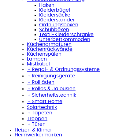
Haken
Kleiderbügel
Kleidersäcke
Kleiderständer
Ordnungsboxen
Schuhboxen
Textil-Kleiderschränke
Unterbettkommoden
Küchenarmaturen
Küchenrückwände
Küchenspülen
Lampen
Mistkübel
﹢
Regal- & Ordnungssysteme
﹢
Reinigungsgeräte
﹢
Rollläden
﹢
Rollos & Jalousien
﹢
Sicherheitstechnik
﹢
Smart Home
Solartechnik
﹢
Tapeten
Treppen
﹢
Türen
Heizen & Klima
Heimwerkermarken