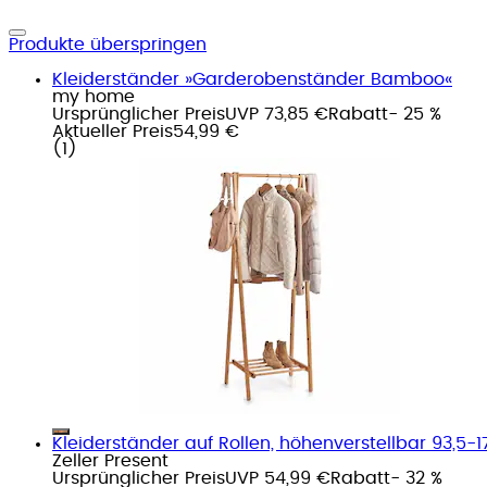
Produkte überspringen
Kleiderständer »Garderobenständer Bamboo«
my home
Ursprünglicher Preis
UVP 73,85 €
Rabatt
- 25 %
Aktueller Preis
54,99 €
(
1
)
Kleiderständer auf Rollen, höhenverstellbar 93,5-
Zeller Present
Ursprünglicher Preis
UVP 54,99 €
Rabatt
- 32 %