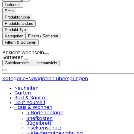
Lieferzeit
Preis
Produktgruppe
Produktstandard
Produkt-Typ
Kategorien
Filtern / Sortieren
Filtern & Sortieren
Ansicht wechseln
Sortieren
Galerieansicht
Listenansicht
Kategorie-Navigation überspringen
Neuheiten
Garten
Bad & Sanitär
Do it Yourself
Haus & Wohnen
﹢
Bodenbeläge
Briefkästen
Bügelbrett
Insektenschutz
﹣
Kleideraufbewahrung