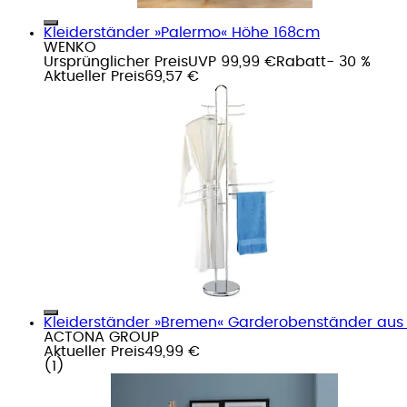
Kleiderständer »Palermo« Höhe 168cm
WENKO
Ursprünglicher Preis
UVP 99,99 €
Rabatt
- 30 %
Aktueller Preis
69,57 €
Kleiderständer »Bremen« Garderobenständer aus
ACTONA GROUP
Aktueller Preis
49,99 €
(
1
)