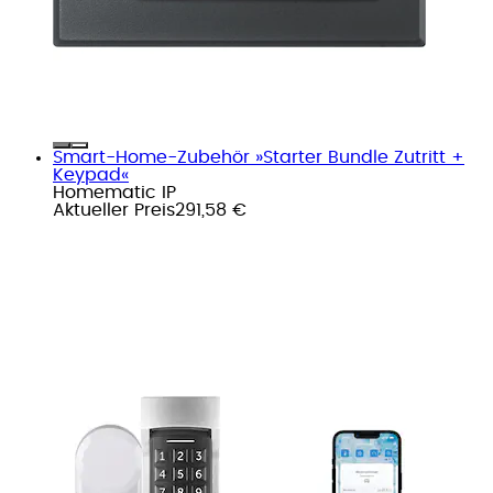
Smart-Home-Zubehör »Starter Bundle Zutritt +
Keypad«
Homematic IP
Aktueller Preis
291,58 €