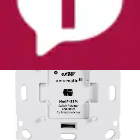
Markenschalter - Unterputz (142720A0)«
Homematic IP
Aktueller Preis
59,90 €