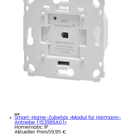
Smart-Home-Zubehör »Modul für Hörmann-
Antriebe (153986A0)«
Homematic IP
Aktueller Preis
59,95 €