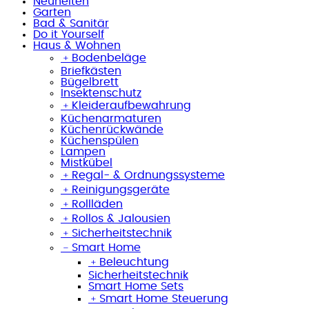
Neuheiten
Garten
Bad & Sanitär
Do it Yourself
Haus & Wohnen
﹢
Bodenbeläge
Briefkästen
Bügelbrett
Insektenschutz
﹢
Kleideraufbewahrung
Küchenarmaturen
Küchenrückwände
Küchenspülen
Lampen
Mistkübel
﹢
Regal- & Ordnungssysteme
﹢
Reinigungsgeräte
﹢
Rollläden
﹢
Rollos & Jalousien
﹢
Sicherheitstechnik
﹣
Smart Home
﹢
Beleuchtung
Sicherheitstechnik
Smart Home Sets
﹢
Smart Home Steuerung