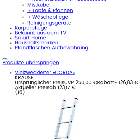
Mistkübel
﹢
Töpfe & Pfannen
﹢
Wäschepflege
Reinigungsgeräte
Körperpflege
Bekannt aus dem TV
Smart Home
Haushaltsmarken
Pfandflaschen Aufbewahrung
Produkte überspringen
Vielzweckleiter »CORDA«
KRAUSE
Ursprünglicher Preis
UVP 250,00 €
Rabatt
- 126,83 €
Aktueller Preis
ab
123,17 €
(
16
)