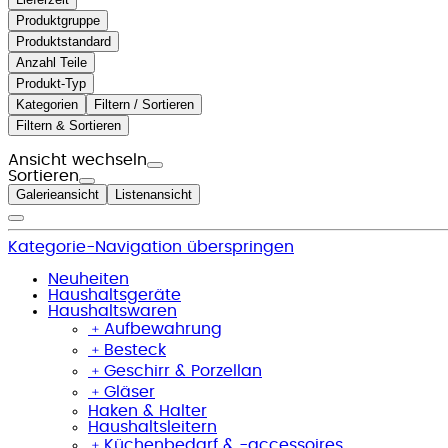
Produktgruppe
Produktstandard
Anzahl Teile
Produkt-Typ
Kategorien
Filtern / Sortieren
Filtern & Sortieren
Ansicht wechseln
Sortieren
Galerieansicht
Listenansicht
Kategorie-Navigation überspringen
Neuheiten
Haushaltsgeräte
Haushaltswaren
﹢
Aufbewahrung
﹢
Besteck
﹢
Geschirr & Porzellan
﹢
Gläser
Haken & Halter
Haushaltsleitern
﹢
Küchenbedarf & -accessoires